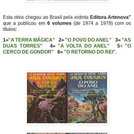
Esta obra chegou ao Brasil pela extinta
Editora Artenova"
que a publicou em
6 volumes
(de 1974 a 1979) com os
títulos:
1=
"A TERRA MÁGICA"
2=
"O POVO DO ANEL"
3=
"AS
DUAS TORRES"
4=
"A VOLTA DO ANEL"
5
=
"O
CERCO DE GONDOR"
6=
"O RETORNO DO REI"
.