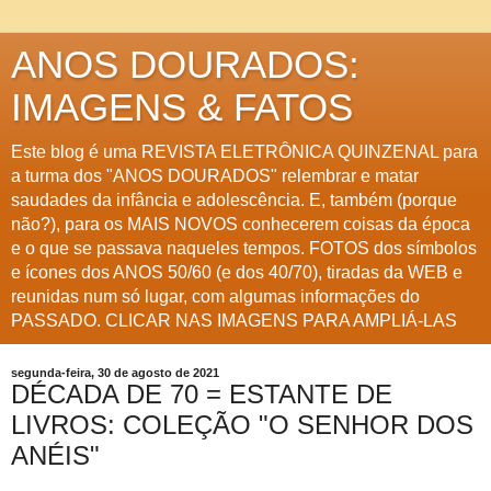
ANOS DOURADOS:
IMAGENS & FATOS
Este blog é uma REVISTA ELETRÔNICA QUINZENAL para
a turma dos "ANOS DOURADOS" relembrar e matar
saudades da infância e adolescência. E, também (porque
não?), para os MAIS NOVOS conhecerem coisas da época
e o que se passava naqueles tempos. FOTOS dos símbolos
e ícones dos ANOS 50/60 (e dos 40/70), tiradas da WEB e
reunidas num só lugar, com algumas informações do
PASSADO. CLICAR NAS IMAGENS PARA AMPLIÁ-LAS
segunda-feira, 30 de agosto de 2021
DÉCADA DE 70 = ESTANTE DE
LIVROS: COLEÇÃO "O SENHOR DOS
ANÉIS"