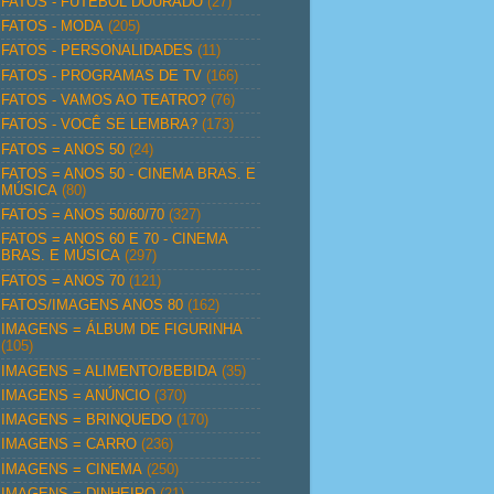
FATOS - FUTEBOL DOURADO
(27)
FATOS - MODA
(205)
FATOS - PERSONALIDADES
(11)
FATOS - PROGRAMAS DE TV
(166)
FATOS - VAMOS AO TEATRO?
(76)
FATOS - VOCÊ SE LEMBRA?
(173)
FATOS = ANOS 50
(24)
FATOS = ANOS 50 - CINEMA BRAS. E
MÚSICA
(80)
FATOS = ANOS 50/60/70
(327)
FATOS = ANOS 60 E 70 - CINEMA
BRAS. E MÚSICA
(297)
FATOS = ANOS 70
(121)
FATOS/IMAGENS ANOS 80
(162)
IMAGENS = ÁLBUM DE FIGURINHA
(105)
IMAGENS = ALIMENTO/BEBIDA
(35)
IMAGENS = ANÚNCIO
(370)
IMAGENS = BRINQUEDO
(170)
IMAGENS = CARRO
(236)
IMAGENS = CINEMA
(250)
IMAGENS = DINHEIRO
(21)