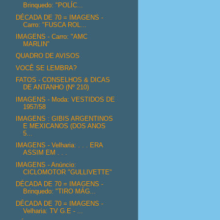
Brinquedo: "POLÍC...
DÉCADA DE 70 = IMAGENS -
Carro: "FUSCA ROL...
IMAGENS - Carro: "AMC
MARLIN"
QUADRO DE AVISOS
VOCÊ SE LEMBRA?
FATOS - CONSELHOS & DICAS
DE ANTANHO (Nº 210)
IMAGENS - Moda: VESTIDOS DE
1957/58
IMAGENS : GIBIS ARGENTINOS
E MEXICANOS (DOS ANOS
5...
IMAGENS - Velharia: . . . ERA
ASSIM EM . . .
IMAGENS - Anúncio:
CICLOMOTOR "GULLIVETTE"
DÉCADA DE 70 = IMAGENS -
Brinquedo: "TIRO MÁG...
DÉCADA DE 70 = IMAGENS -
Velharia: TV G.E - ...