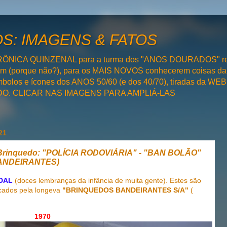
: IMAGENS & FATOS
RÔNICA QUINZENAL para a turma dos "ANOS DOURADOS" rel
bém (porque não?), para os MAIS NOVOS conhecerem coisas da
olos e ícones dos ANOS 50/60 (e dos 40/70), tiradas da WEB 
SADO. CLICAR NAS IMAGENS PARA AMPLIÁ-LAS
21
rinquedo: "POLÍCIA RODOVIÁRIA" - "BAN BOLÃO"
BANDEIRANTES)
DAL
(doces lembranças da infância de muita gente)
. Estes são
cados pela longeva
"BRINQUEDOS BANDEIRANTES S/A"
(
1970