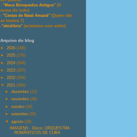
-
"Meus Brinquedos Antigos"
(O
nome diz tudo)
-
"Cestas de Natal Amaral"
(Quem não
se lembra ?)
-
"ekislibris"
(ecletismo com estilo)
Arquivo do blog
►
2026
(168)
►
2025
(276)
►
2024
(249)
►
2023
(287)
►
2022
(294)
▼
2021
(300)
►
dezembro
(12)
►
novembro
(28)
►
outubro
(28)
►
setembro
(28)
▼
agosto
(28)
IMAGENS - Disco: ORQUESTRA
ROMÂNTICOS DE CUBA