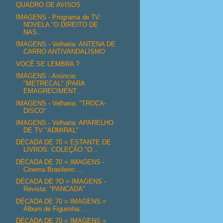
QUADRO DE AVISOS
IMAGENS - Programa de TV:
NOVELA "O DIREITO DE
NAS...
IMAGENS - Velharia: ANTENA DE
CARRO ANTIVANDALISMO
VOCÊ SE LEMBRA ?
IMAGENS - Anúncio:
"METRECAL" (PARA
EMAGRECIMENT...
IMAGENS - Velharia: "TROCA-
DISCO"
IMAGENS - Velharia: APARELHO
DE TV "ADMIRAL"
DÉCADA DE 70 = ESTANTE DE
LIVROS: COLEÇÃO "O...
DÉCADA DE 70 = IMAGENS -
Cinema Brasileiro: ...
DÉCADA DE 7O = IMAGENS -
Revista: "PANCADA"
DÉCADA DE 70 = IMAGENS =
Álbum de Figurinha: ...
DÉCADA DE 70 = IMAGENS =