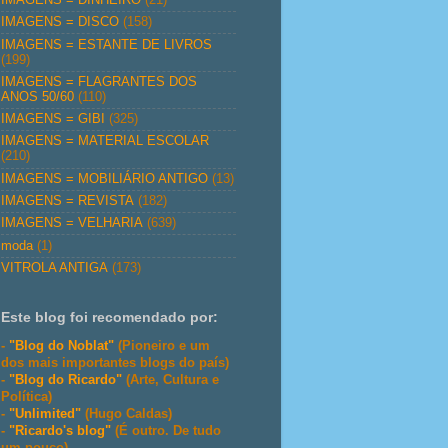
IMAGENS = DISCO
(158)
IMAGENS = ESTANTE DE LIVROS
(199)
IMAGENS = FLAGRANTES DOS
ANOS 50/60
(110)
IMAGENS = GIBI
(325)
IMAGENS = MATERIAL ESCOLAR
(210)
IMAGENS = MOBILIÁRIO ANTIGO
(13)
IMAGENS = REVISTA
(182)
IMAGENS = VELHARIA
(639)
moda
(1)
VITROLA ANTIGA
(173)
Este blog foi recomendado por:
-
"Blog do Noblat"
(Pioneiro e um
dos mais importantes blogs do país)
-
"Blog do Ricardo"
(Arte, Cultura e
Política)
-
"Unlimited"
(Hugo Caldas)
-
"Ricardo's blog"
(É outro. De tudo
um pouco)