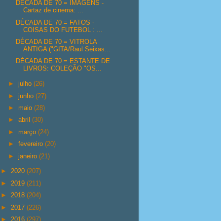
DÉCADA DE 70 = IMAGENS -
Cartaz de cinema: ...
DÉCADA DE 70 = FATOS -
COISAS DO FUTEBOL : ...
DÉCADA DE 70 = VITROLA
ANTIGA ("GITA/Raul Seixas...
DÉCADA DE 70 = ESTANTE DE
LIVROS: COLEÇÃO "OS...
►
julho
(26)
►
junho
(27)
►
maio
(28)
►
abril
(30)
►
março
(24)
►
fevereiro
(20)
►
janeiro
(21)
►
2020
(207)
►
2019
(211)
►
2018
(204)
►
2017
(226)
►
2016
(297)