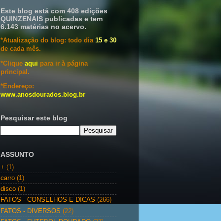
Este blog está com 408 edições
QUINZENAIS publicadas e tem
6.143 matérias no acervo.
*Atualização do blog: todo dia
15 e 30
de cada mês.
*Clique
aqui
para ir à página
principal.
*Endereço:
www.anosdourados.blog.br
Pesquisar este blog
ASSUNTO
+
(1)
carro
(1)
disco
(1)
FATOS - CONSELHOS E DICAS
(266)
FATOS - DIVERSOS
(22)