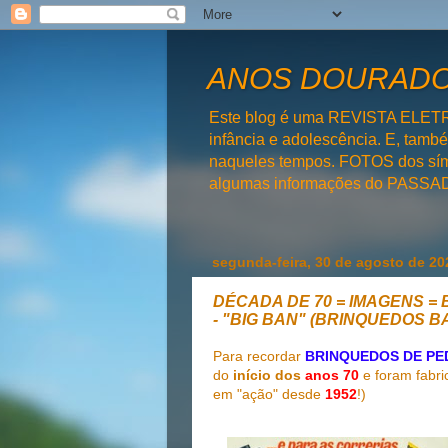
ANOS DOURADOS
Este blog é uma REVISTA ELET
infância e adolescência. E, tam
naqueles tempos. FOTOS dos símb
algumas informações do PAS
segunda-feira, 30 de agosto de 20
DÉCADA DE 70 = IMAGENS = B
- "BIG BAN" (BRINQUEDOS 
Para recordar
BRINQUEDOS DE PE
do
início dos
anos 70
e foram fabri
em "ação" desde
1952
!)