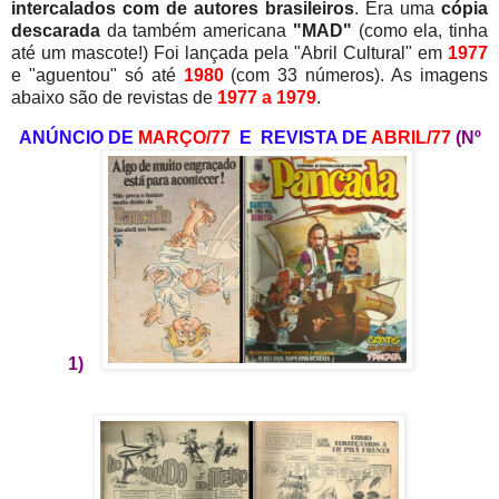
intercalados com de autores brasileiros
. Era uma
cópia
descarada
da também americana
"MAD"
(como ela, tinha
até um mascote!) Foi lançada pela "Abril Cultural" em
1977
e "aguentou" só até
1980
(com 33 números). As imagens
abaixo são de revistas de
1977 a 1979
.
ANÚNCIO DE
MARÇO/77
E REVISTA DE
ABRIL/77
(Nº
1)