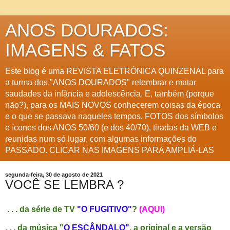
ANOS DOURADOS:
IMAGENS & FATOS
Este blog é uma REVISTA ELETRÔNICA QUINZENAL para
a turma dos "ANOS DOURADOS" relembrar e matar
saudades da infância e adolescência. E, também (porque
não?), para os MAIS NOVOS conhecerem coisas da época
e o que se passava naqueles tempos. FOTOS dos símbolos
e ícones dos ANOS 50/60 (e dos 40/70), tiradas da WEB e
reunidas num só lugar, com algumas informações do
PASSADO. CLICAR NAS IMAGENS PARA AMPLIÁ-LAS
segunda-feira, 30 de agosto de 2021
VOCÊ SE LEMBRA ?
. . . da série de TV
"O FUGITIVO"
?
(AQUI)
. . . da música "
O ESCÂNDALO"
, a original e a
versão