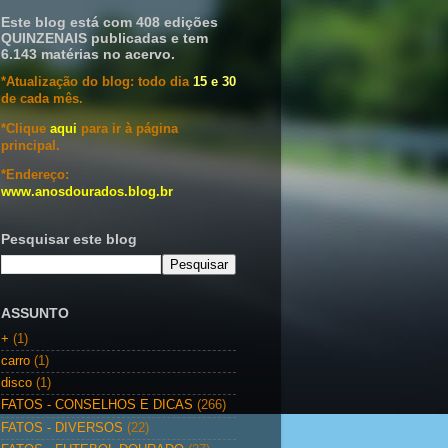
Este blog está com 408 edições
QUINZENAIS publicadas e tem
6.143 matérias no acervo.
*Atualização do blog: todo dia
15 e 30
de cada mês.
*Clique
aqui
para ir à página
principal.
*Endereço:
www.anosdourados.blog.br
Pesquisar este blog
ASSUNTO
+
(1)
carro
(1)
disco
(1)
FATOS - CONSELHOS E DICAS
(266)
FATOS - DIVERSOS
(22)