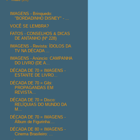
IMAGENS - Brinquedo:
"BORDADINHO DISNEY" - ...
VOCÊ SE LEMBRA?
FATOS - CONSELHOS & DICAS
DE ANTANHO (Nº 228)
IMAGENS - Revista: ÍDOLOS DA
TV NA DÉCADA ...
IMAGENS - Anúncio: CAMPANHA
DO LIVRO (DE A...
DÉCADA DE 70 = IMAGENS -
ESTANTE DE LIVRO...
DÉCADA DE 70 = Gibi:
PROPAGANDAS EM
REVISTA...
DÉCADA DE 70 = Disco:
RELÍQUIAS DO MUNDO DA
M...
DÉCADA DE 70 = IMAGENS -
Álbum de Figurinha:...
DÉCADA DE 80 = IMAGENS -
Cinema Brasileiro: ...