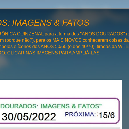
: IMAGENS & FATOS
RÔNICA QUINZENAL para a turma dos "ANOS DOURADOS" rel
bém (porque não?), para os MAIS NOVOS conhecerem coisas da
olos e ícones dos ANOS 50/60 (e dos 40/70), tiradas da WEB 
SADO. CLICAR NAS IMAGENS PARA AMPLIÁ-LAS