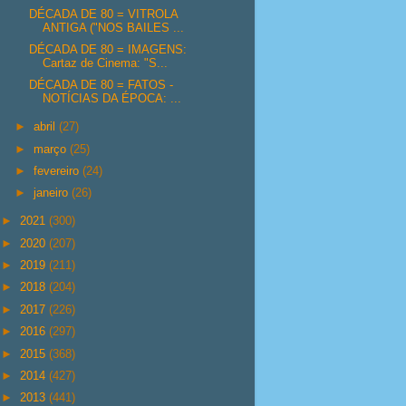
DÉCADA DE 80 = VITROLA
ANTIGA ("NOS BAILES ...
DÉCADA DE 80 = IMAGENS:
Cartaz de Cinema: "S...
DÉCADA DE 80 = FATOS -
NOTÍCIAS DA ÉPOCA: ...
►
abril
(27)
►
março
(25)
►
fevereiro
(24)
►
janeiro
(26)
►
2021
(300)
►
2020
(207)
►
2019
(211)
►
2018
(204)
►
2017
(226)
►
2016
(297)
►
2015
(368)
►
2014
(427)
►
2013
(441)