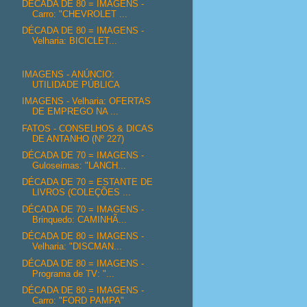
DÉCADA DE 80 = IMAGENS -
Carro: "CHEVROLET ...
DÉCADA DE 80 = IMAGENS -
Velharia: BICICLET...
IMAGENS - ANÚNCIO:
UTILIDADE PÚBLICA
IMAGENS - Velharia: OFERTAS
DE EMPREGO NA ...
FATOS - CONSELHOS & DICAS
DE ANTANHO (Nº 227)
DÉCADA DE 70 = IMAGENS -
Guloseimas: "LANCH...
DÉCADA DE 70 = ESTANTE DE
LIVROS (COLEÇÕES ...
DÉCADA DE 70 = IMAGENS -
Brinquedo: CAMINHÃ...
DÉCADA DE 80 = IMAGENS -
Velharia: "DISCMAN...
DÉCADA DE 80 = IMAGENS -
Programa de TV: "...
DÉCADA DE 80 = IMAGENS -
Carro: "FORD PAMPA"