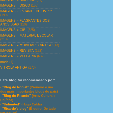
IMAGENS = DISCO
(158)
IMAGENS = ESTANTE DE LIVROS
(199)
IMAGENS = FLAGRANTES DOS
ANOS 50/60
(110)
IMAGENS = GIBI
(325)
IMAGENS = MATERIAL ESCOLAR
(210)
IMAGENS = MOBILIÁRIO ANTIGO
(13)
IMAGENS = REVISTA
(182)
IMAGENS = VELHARIA
(639)
moda
(1)
VITROLA ANTIGA
(173)
Este blog foi recomendado por:
-
"Blog do Noblat"
(Pioneiro e um
dos mais importantes blogs do país)
-
"Blog do Ricardo"
(Arte, Cultura e
Política)
-
"Unlimited"
(Hugo Caldas)
-
"Ricardo's blog"
(É outro. De tudo
um pouco)