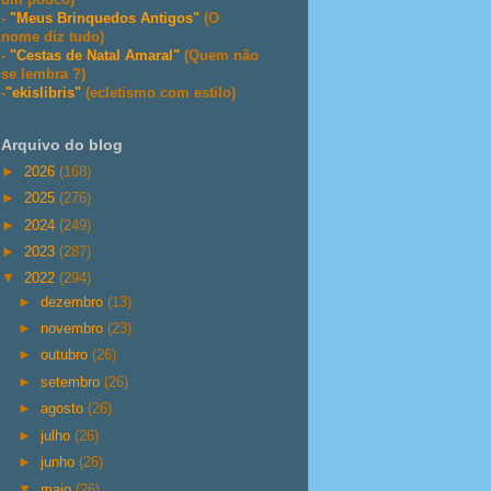
-
"Meus Brinquedos Antigos"
(O
nome diz tudo)
-
"Cestas de Natal Amaral"
(Quem não
se lembra ?)
-
"ekislibris"
(ecletismo com estilo)
Arquivo do blog
►
2026
(168)
►
2025
(276)
►
2024
(249)
►
2023
(287)
▼
2022
(294)
►
dezembro
(13)
►
novembro
(23)
►
outubro
(26)
►
setembro
(26)
►
agosto
(26)
►
julho
(26)
►
junho
(26)
▼
maio
(26)