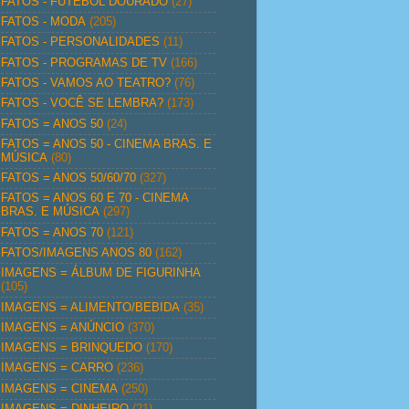
FATOS - FUTEBOL DOURADO
(27)
FATOS - MODA
(205)
FATOS - PERSONALIDADES
(11)
FATOS - PROGRAMAS DE TV
(166)
FATOS - VAMOS AO TEATRO?
(76)
FATOS - VOCÊ SE LEMBRA?
(173)
FATOS = ANOS 50
(24)
FATOS = ANOS 50 - CINEMA BRAS. E
MÚSICA
(80)
FATOS = ANOS 50/60/70
(327)
FATOS = ANOS 60 E 70 - CINEMA
BRAS. E MÚSICA
(297)
FATOS = ANOS 70
(121)
FATOS/IMAGENS ANOS 80
(162)
IMAGENS = ÁLBUM DE FIGURINHA
(105)
IMAGENS = ALIMENTO/BEBIDA
(35)
IMAGENS = ANÚNCIO
(370)
IMAGENS = BRINQUEDO
(170)
IMAGENS = CARRO
(236)
IMAGENS = CINEMA
(250)
IMAGENS = DINHEIRO
(21)