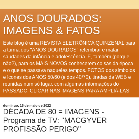
ANOS DOURADOS:
IMAGENS & FATOS
Este blog é uma REVISTA ELETRÔNICA QUINZENAL para
a turma dos "ANOS DOURADOS" relembrar e matar
saudades da infância e adolescência. E, também (porque
não?), para os MAIS NOVOS conhecerem coisas da época
e o que se passava naqueles tempos. FOTOS dos símbolos
e ícones dos ANOS 50/60 (e dos 40/70), tiradas da WEB e
reunidas num só lugar, com algumas informações do
PASSADO. CLICAR NAS IMAGENS PARA AMPLIÁ-LAS
domingo, 15 de maio de 2022
DÉCADA DE 80 = IMAGENS -
Programa de TV: "MACGYVER -
PROFISSÃO PERIGO"