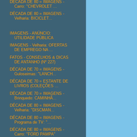
DÉCADA DE 80 = IMAGENS -
Carro: "CHEVROLET ...
DÉCADA DE 80 = IMAGENS -
Velharia: BICICLET...
IMAGENS - ANÚNCIO:
UTILIDADE PÚBLICA
IMAGENS - Velharia: OFERTAS
DE EMPREGO NA ...
FATOS - CONSELHOS & DICAS
DE ANTANHO (Nº 227)
DÉCADA DE 70 = IMAGENS -
Guloseimas: "LANCH...
DÉCADA DE 70 = ESTANTE DE
LIVROS (COLEÇÕES ...
DÉCADA DE 70 = IMAGENS -
Brinquedo: CAMINHÃ...
DÉCADA DE 80 = IMAGENS -
Velharia: "DISCMAN...
DÉCADA DE 80 = IMAGENS -
Programa de TV: "...
DÉCADA DE 80 = IMAGENS -
Carro: "FORD PAMPA"