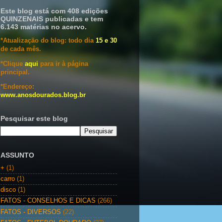
Este blog está com 408 edições
QUINZENAIS publicadas e tem
6.143 matérias no acervo.
*Atualização do blog: todo dia
15 e 30
de cada mês.
*Clique
aqui
para ir à página
principal.
*Endereço:
www.anosdourados.blog.br
Pesquisar este blog
ASSUNTO
+
(1)
carro
(1)
disco
(1)
FATOS - CONSELHOS E DICAS
(266)
FATOS - DIVERSOS
(22)