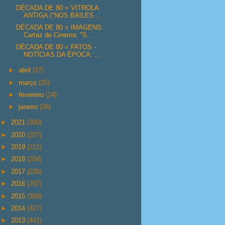
DÉCADA DE 80 = VITROLA
ANTIGA ("NOS BAILES ...
DÉCADA DE 80 = IMAGENS:
Cartaz de Cinema: "S...
DÉCADA DE 80 = FATOS -
NOTÍCIAS DA ÉPOCA: ...
►
abril
(27)
►
março
(25)
►
fevereiro
(24)
►
janeiro
(26)
►
2021
(300)
►
2020
(207)
►
2019
(211)
►
2018
(204)
►
2017
(226)
►
2016
(297)
►
2015
(368)
►
2014
(427)
►
2013
(441)