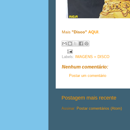
Mais
"Disco"
AQUI
.
Labels:
IMAGENS = DISCO
Nenhum comentário:
Postar um comentário
Postagem mais recente
Assinar:
Postar comentários (Atom)