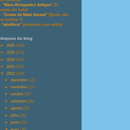
-
"Meus Brinquedos Antigos"
(O
nome diz tudo)
-
"Cestas de Natal Amaral"
(Quem não
se lembra ?)
-
"ekislibris"
(ecletismo com estilo)
Arquivo do blog
►
2026
(168)
►
2025
(276)
►
2024
(249)
►
2023
(287)
▼
2022
(294)
►
dezembro
(13)
►
novembro
(23)
►
outubro
(26)
►
setembro
(26)
►
agosto
(26)
►
julho
(26)
►
junho
(26)
▼
maio
(26)