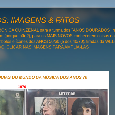
: IMAGENS & FATOS
RÔNICA QUINZENAL para a turma dos "ANOS DOURADOS" rel
bém (porque não?), para os MAIS NOVOS conhecerem coisas da
olos e ícones dos ANOS 50/60 (e dos 40/70), tiradas da WEB 
SADO. CLICAR NAS IMAGENS PARA AMPLIÁ-LAS
ÍQUIAS DO MUNDO DA MÚSICA DOS ANOS 70
1970