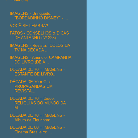
IMAGENS - Brinquedo:
"BORDADINHO DISNEY" - ...
VOCÊ SE LEMBRA?
FATOS - CONSELHOS & DICAS
DE ANTANHO (Nº 228)
IMAGENS - Revista: ÍDOLOS DA
TV NA DÉCADA ...
IMAGENS - Anúncio: CAMPANHA
DO LIVRO (DE A...
DÉCADA DE 70 = IMAGENS -
ESTANTE DE LIVRO...
DÉCADA DE 70 = Gibi:
PROPAGANDAS EM
REVISTA...
DÉCADA DE 70 = Disco:
RELÍQUIAS DO MUNDO DA
M...
DÉCADA DE 70 = IMAGENS -
Álbum de Figurinha:...
DÉCADA DE 80 = IMAGENS -
Cinema Brasileiro: ...