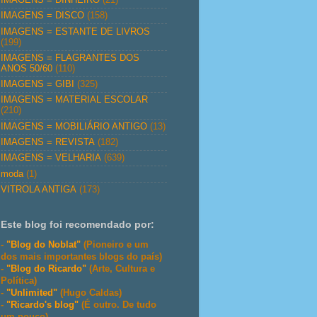
IMAGENS = DISCO
(158)
IMAGENS = ESTANTE DE LIVROS
(199)
IMAGENS = FLAGRANTES DOS
ANOS 50/60
(110)
IMAGENS = GIBI
(325)
IMAGENS = MATERIAL ESCOLAR
(210)
IMAGENS = MOBILIÁRIO ANTIGO
(13)
IMAGENS = REVISTA
(182)
IMAGENS = VELHARIA
(639)
moda
(1)
VITROLA ANTIGA
(173)
Este blog foi recomendado por:
-
"Blog do Noblat"
(Pioneiro e um
dos mais importantes blogs do país)
-
"Blog do Ricardo"
(Arte, Cultura e
Política)
-
"Unlimited"
(Hugo Caldas)
-
"Ricardo's blog"
(É outro. De tudo
um pouco)