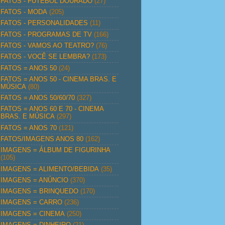
FATOS - FUTEBOL DOURADO
(27)
FATOS - MODA
(205)
FATOS - PERSONALIDADES
(11)
FATOS - PROGRAMAS DE TV
(166)
FATOS - VAMOS AO TEATRO?
(76)
FATOS - VOCÊ SE LEMBRA?
(173)
FATOS = ANOS 50
(24)
FATOS = ANOS 50 - CINEMA BRAS. E
MÚSICA
(80)
FATOS = ANOS 50/60/70
(327)
FATOS = ANOS 60 E 70 - CINEMA
BRAS. E MÚSICA
(297)
FATOS = ANOS 70
(121)
FATOS/IMAGENS ANOS 80
(162)
IMAGENS = ÁLBUM DE FIGURINHA
(105)
IMAGENS = ALIMENTO/BEBIDA
(35)
IMAGENS = ANÚNCIO
(370)
IMAGENS = BRINQUEDO
(170)
IMAGENS = CARRO
(236)
IMAGENS = CINEMA
(250)
IMAGENS = DINHEIRO
(21)