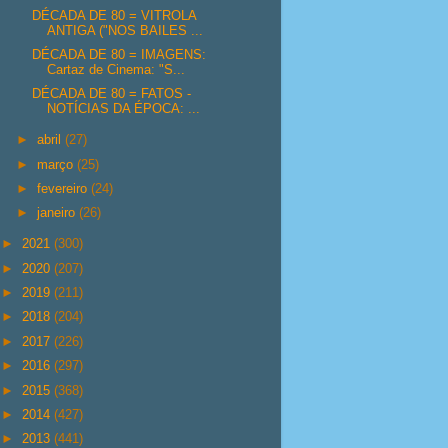
DÉCADA DE 80 = VITROLA
ANTIGA ("NOS BAILES ...
DÉCADA DE 80 = IMAGENS:
Cartaz de Cinema: "S...
DÉCADA DE 80 = FATOS -
NOTÍCIAS DA ÉPOCA: ...
►
abril
(27)
►
março
(25)
►
fevereiro
(24)
►
janeiro
(26)
►
2021
(300)
►
2020
(207)
►
2019
(211)
►
2018
(204)
►
2017
(226)
►
2016
(297)
►
2015
(368)
►
2014
(427)
►
2013
(441)