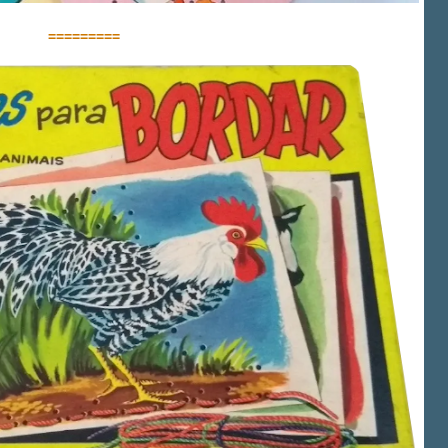
=========