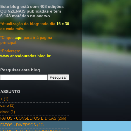
Este blog está com 408 edições
QUINZENAIS publicadas e tem
6.143 matérias no acervo.
*Atualização do blog: todo dia
15 e 30
de cada mês.
*Clique
aqui
para ir à página
principal.
*Endereço:
www.anosdourados.blog.br
Pesquisar este blog
ASSUNTO
+
(1)
carro
(1)
disco
(1)
FATOS - CONSELHOS E DICAS
(266)
FATOS - DIVERSOS
(22)