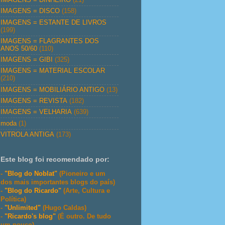
IMAGENS = DISCO
(158)
IMAGENS = ESTANTE DE LIVROS
(199)
IMAGENS = FLAGRANTES DOS
ANOS 50/60
(110)
IMAGENS = GIBI
(325)
IMAGENS = MATERIAL ESCOLAR
(210)
IMAGENS = MOBILIÁRIO ANTIGO
(13)
IMAGENS = REVISTA
(182)
IMAGENS = VELHARIA
(639)
moda
(1)
VITROLA ANTIGA
(173)
Este blog foi recomendado por:
-
"Blog do Noblat"
(Pioneiro e um
dos mais importantes blogs do país)
-
"Blog do Ricardo"
(Arte, Cultura e
Política)
-
"Unlimited"
(Hugo Caldas)
-
"Ricardo's blog"
(É outro. De tudo
um pouco)