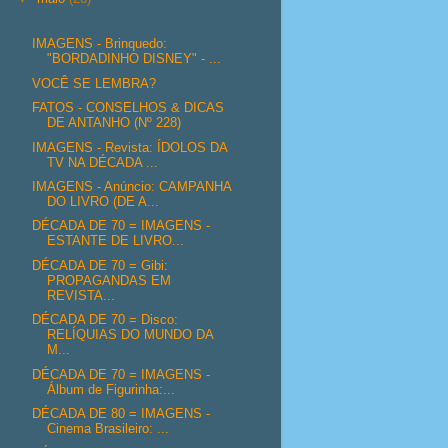
IMAGENS - Brinquedo:
"BORDADINHO DISNEY" - ...
VOCÊ SE LEMBRA?
FATOS - CONSELHOS & DICAS
DE ANTANHO (Nº 228)
IMAGENS - Revista: ÍDOLOS DA
TV NA DÉCADA ...
IMAGENS - Anúncio: CAMPANHA
DO LIVRO (DE A...
DÉCADA DE 70 = IMAGENS -
ESTANTE DE LIVRO...
DÉCADA DE 70 = Gibi:
PROPAGANDAS EM
REVISTA...
DÉCADA DE 70 = Disco:
RELÍQUIAS DO MUNDO DA
M...
DÉCADA DE 70 = IMAGENS -
Álbum de Figurinha:...
DÉCADA DE 80 = IMAGENS -
Cinema Brasileiro: ...