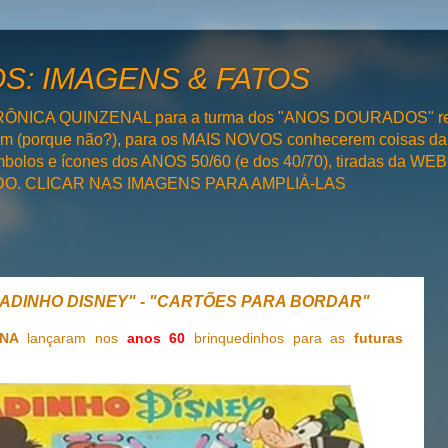
: IMAGENS & FATOS
RÔNICA QUINZENAL para a turma dos "ANOS DOURADOS" rel
bém (porque não?), para os MAIS NOVOS conhecerem coisas da
olos e ícones dos ANOS 50/60 (e dos 40/70), tiradas da WEB 
SADO. CLICAR NAS IMAGENS PARA AMPLIÁ-LAS
RDADINHO DISNEY" - "CARTÕES PARA BORDAR"
NA
lançaram nos
anos 60
brinquedinhos para as
futuras