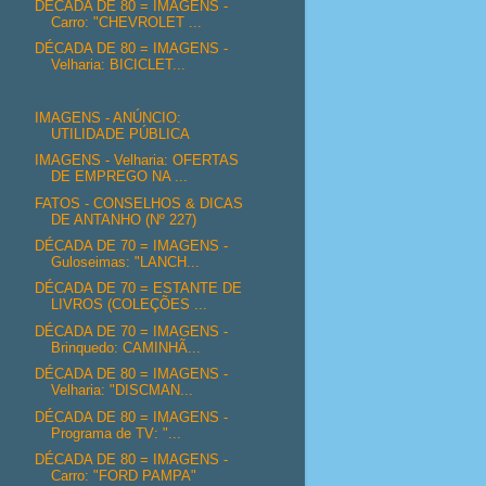
DÉCADA DE 80 = IMAGENS -
Carro: "CHEVROLET ...
DÉCADA DE 80 = IMAGENS -
Velharia: BICICLET...
IMAGENS - ANÚNCIO:
UTILIDADE PÚBLICA
IMAGENS - Velharia: OFERTAS
DE EMPREGO NA ...
FATOS - CONSELHOS & DICAS
DE ANTANHO (Nº 227)
DÉCADA DE 70 = IMAGENS -
Guloseimas: "LANCH...
DÉCADA DE 70 = ESTANTE DE
LIVROS (COLEÇÕES ...
DÉCADA DE 70 = IMAGENS -
Brinquedo: CAMINHÃ...
DÉCADA DE 80 = IMAGENS -
Velharia: "DISCMAN...
DÉCADA DE 80 = IMAGENS -
Programa de TV: "...
DÉCADA DE 80 = IMAGENS -
Carro: "FORD PAMPA"