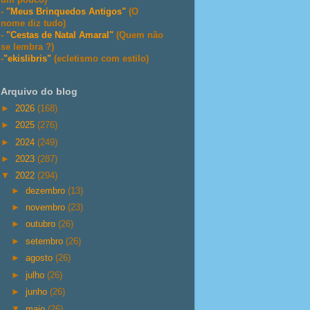
-
"Meus Brinquedos Antigos"
(O
nome diz tudo)
-
"Cestas de Natal Amaral"
(Quem não
se lembra ?)
-
"ekislibris"
(ecletismo com estilo)
Arquivo do blog
►
2026
(168)
►
2025
(276)
►
2024
(249)
►
2023
(287)
▼
2022
(294)
►
dezembro
(13)
►
novembro
(23)
►
outubro
(26)
►
setembro
(26)
►
agosto
(26)
►
julho
(26)
►
junho
(26)
▼
maio
(26)