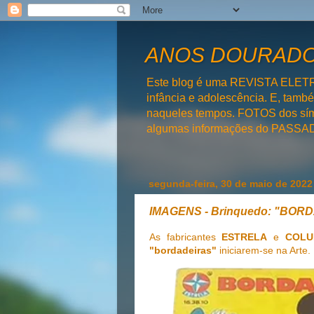
ANOS DOURADOS
Este blog é uma REVISTA ELET
infância e adolescência. E, tam
naqueles tempos. FOTOS dos símb
algumas informações do PAS
segunda-feira, 30 de maio de 2022
IMAGENS - Brinquedo: "BO
As fabricantes
ESTRELA
e
COLU
"bordadeiras"
iniciarem-se na Arte.