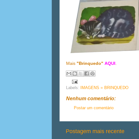
Mais
"Brinquedo"
AQUI
.
Labels:
IMAGENS = BRINQUEDO
Nenhum comentário:
Postar um comentário
Postagem mais recente