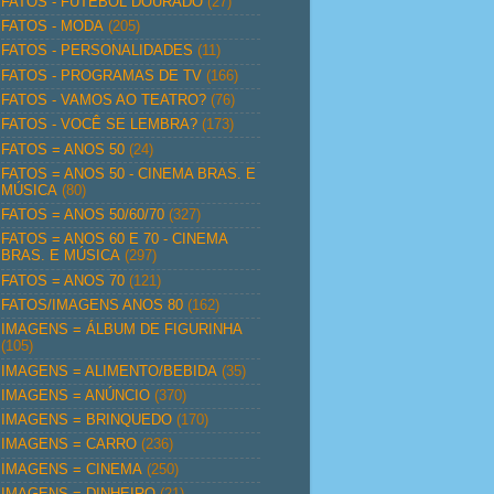
FATOS - FUTEBOL DOURADO
(27)
FATOS - MODA
(205)
FATOS - PERSONALIDADES
(11)
FATOS - PROGRAMAS DE TV
(166)
FATOS - VAMOS AO TEATRO?
(76)
FATOS - VOCÊ SE LEMBRA?
(173)
FATOS = ANOS 50
(24)
FATOS = ANOS 50 - CINEMA BRAS. E
MÚSICA
(80)
FATOS = ANOS 50/60/70
(327)
FATOS = ANOS 60 E 70 - CINEMA
BRAS. E MÚSICA
(297)
FATOS = ANOS 70
(121)
FATOS/IMAGENS ANOS 80
(162)
IMAGENS = ÁLBUM DE FIGURINHA
(105)
IMAGENS = ALIMENTO/BEBIDA
(35)
IMAGENS = ANÚNCIO
(370)
IMAGENS = BRINQUEDO
(170)
IMAGENS = CARRO
(236)
IMAGENS = CINEMA
(250)
IMAGENS = DINHEIRO
(21)