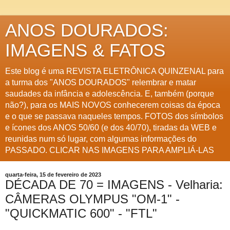
ANOS DOURADOS:
IMAGENS & FATOS
Este blog é uma REVISTA ELETRÔNICA QUINZENAL para
a turma dos "ANOS DOURADOS" relembrar e matar
saudades da infância e adolescência. E, também (porque
não?), para os MAIS NOVOS conhecerem coisas da época
e o que se passava naqueles tempos. FOTOS dos símbolos
e ícones dos ANOS 50/60 (e dos 40/70), tiradas da WEB e
reunidas num só lugar, com algumas informações do
PASSADO. CLICAR NAS IMAGENS PARA AMPLIÁ-LAS
quarta-feira, 15 de fevereiro de 2023
DÉCADA DE 70 = IMAGENS - Velharia:
CÂMERAS OLYMPUS "OM-1" -
"QUICKMATIC 600" - "FTL"