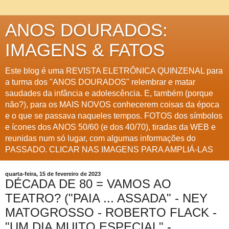
ANOS DOURADOS:
IMAGENS & FATOS
Este blog é uma REVISTA ELETRÔNICA QUINZENAL para
a turma dos "ANOS DOURADOS" relembrar e matar
saudades da infância e adolescência. E, também (porque
não?), para os MAIS NOVOS conhecerem coisas da época
e o que se passava naqueles tempos. FOTOS dos símbolos
e ícones dos ANOS 50/60 (e dos 40/70), tiradas da WEB e
reunidas num só lugar, com algumas informações do
PASSADO. CLICAR NAS IMAGENS PARA AMPLIÁ-LAS
quarta-feira, 15 de fevereiro de 2023
DÉCADA DE 80 = VAMOS AO
TEATRO? ("PAIA ... ASSADA" - NEY
MATOGROSSO - ROBERTO FLACK -
"UM DIA MUITO ESPECIAL" -