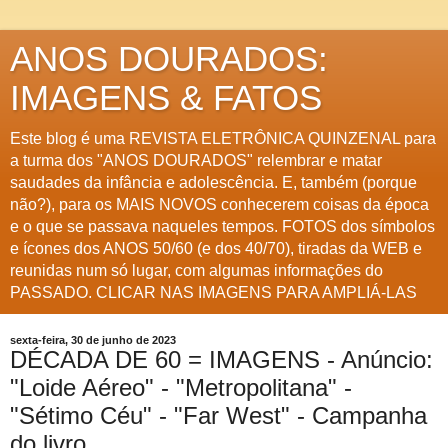
ANOS DOURADOS:
IMAGENS & FATOS
Este blog é uma REVISTA ELETRÔNICA QUINZENAL para
a turma dos "ANOS DOURADOS" relembrar e matar
saudades da infância e adolescência. E, também (porque
não?), para os MAIS NOVOS conhecerem coisas da época
e o que se passava naqueles tempos. FOTOS dos símbolos
e ícones dos ANOS 50/60 (e dos 40/70), tiradas da WEB e
reunidas num só lugar, com algumas informações do
PASSADO. CLICAR NAS IMAGENS PARA AMPLIÁ-LAS
sexta-feira, 30 de junho de 2023
DÉCADA DE 60 = IMAGENS - Anúncio:
"Loide Aéreo" - "Metropolitana" -
"Sétimo Céu" - "Far West" - Campanha
do livro