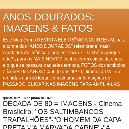
ANOS DOURADOS:
IMAGENS & FATOS
Este blog é uma REVISTA ELETRÔNICA QUINZENAL para
a turma dos "ANOS DOURADOS" relembrar e matar
saudades da infância e adolescência. E, também (porque
não?), para os MAIS NOVOS conhecerem coisas da época
e o que se passava naqueles tempos. FOTOS dos símbolos
e ícones dos ANOS 50/60 (e dos 40/70), tiradas da WEB e
reunidas num só lugar, com algumas informações do
PASSADO. CLICAR NAS IMAGENS PARA AMPLIÁ-LAS
quinta-feira, 15 de junho de 2023
DÉCADA DE 80 = IMAGENS - Cinema
Brasileiro: "OS SALTIMBANCOS
TRAPALHÕES"-"O HOMEM DA CAPA
PRETA"-"A MARVADA CARNE"-"A