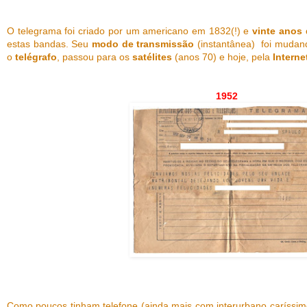
O telegrama foi criado por um americano em 1832(!) e
vinte anos
estas bandas. Seu
modo de transmissão
(instantânea) foi muda
o
telégrafo
, passou para os
satélites
(anos 70) e hoje, pela
Interne
1952
Como poucos tinham telefone (ainda mais com interurbano caríssi