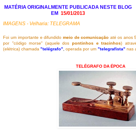
MATÉRIA ORIGINALMENTE PUBLICADA NESTE BLOG
EM
15/01/2013
I
MAGENS - Velharia: TELEGRAMA
Foi um importante e difundido
meio de comunicação
até os anos 5
por "código morse" (aquele dos
pontinhos e tracinhos
) atra
(elétrica) chamada
"telégrafo"
,
operada por um
"telegrafista"
nas a
TELÉGRAFO DA ÉPOCA