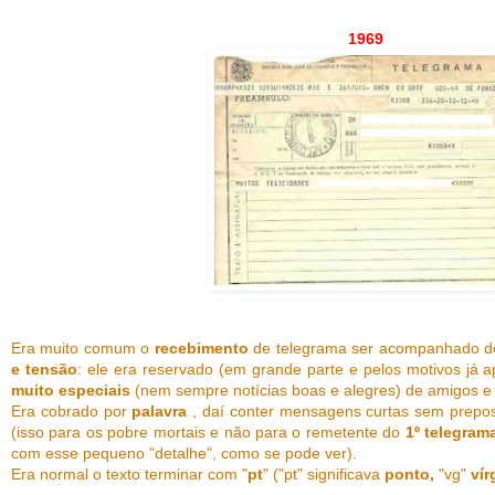
1969
Era muito comum o
recebimento
de telegrama
ser acompanhado d
e tensão
: ele era reservado (em grande parte e pelos motivos já 
muito especiais
(nem sempre notícias boas e alegres) de amigos e
Era cobrado por
palavra
, daí conter mensagens curtas sem preposi
(isso para os pobre mortais e não para o remetente do
1º telegram
com esse pequeno "detalhe", como se pode ver).
Era normal o texto terminar com "
pt
" ("pt" significava
ponto,
"vg"
vír