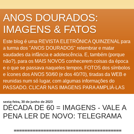
ANOS DOURADOS:
IMAGENS & FATOS
Este blog é uma REVISTA ELETRÔNICA QUINZENAL para
a turma dos "ANOS DOURADOS" relembrar e matar
saudades da infância e adolescência. E, também (porque
não?), para os MAIS NOVOS conhecerem coisas da época
e o que se passava naqueles tempos. FOTOS dos símbolos
e ícones dos ANOS 50/60 (e dos 40/70), tiradas da WEB e
reunidas num só lugar, com algumas informações do
PASSADO. CLICAR NAS IMAGENS PARA AMPLIÁ-LAS
sexta-feira, 30 de junho de 2023
DÉCADA DE 60 = IMAGENS - VALE A
PENA LER DE NOVO: TELEGRAMA
========================================