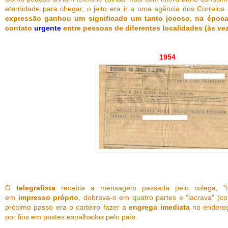
eternidade para chegar, o jeito era ir a uma agência dos Correios
expressão ganhou um significado um tanto jocoso, na époc
contato
urgente
entre pessoas de diferentes localidades (às ve
1954
O
telegrafista
recebia a mensagem passada pelo colega
,
"t
em
impresso próprio
, dobrava-o em quatro partes e "lacrava" (co
próximo passo era o carteiro fazer a
engrega imediata
no endereço
por fios em postes espalhados pelo país.