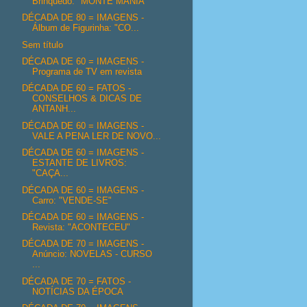
Brinquedo: "MONTE MANIA"
DÉCADA DE 80 = IMAGENS -
Álbum de Figurinha: "CO...
Sem título
DÉCADA DE 60 = IMAGENS -
Programa de TV em revista
DÉCADA DE 60 = FATOS -
CONSELHOS & DICAS DE
ANTANH...
DÉCADA DE 60 = IMAGENS -
VALE A PENA LER DE NOVO...
DÉCADA DE 60 = IMAGENS -
ESTANTE DE LIVROS:
"CAÇA...
DÉCADA DE 60 = IMAGENS -
Carro: "VENDE-SE"
DÉCADA DE 60 = IMAGENS -
Revista: "ACONTECEU"
DÉCADA DE 70 = IMAGENS -
Anúncio: NOVELAS - CURSO
...
DÉCADA DE 70 = FATOS -
NOTÍCIAS DA ÉPOCA