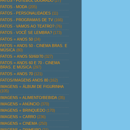
FATOS - FUTEBOL DOURADO
(27)
FATOS - MODA
(205)
FATOS - PERSONALIDADES
(11)
FATOS - PROGRAMAS DE TV
(166)
FATOS - VAMOS AO TEATRO?
(76)
FATOS - VOCÊ SE LEMBRA?
(173)
FATOS = ANOS 50
(24)
FATOS = ANOS 50 - CINEMA BRAS. E
MÚSICA
(80)
FATOS = ANOS 50/60/70
(327)
FATOS = ANOS 60 E 70 - CINEMA
BRAS. E MÚSICA
(297)
FATOS = ANOS 70
(121)
FATOS/IMAGENS ANOS 80
(162)
IMAGENS = ÁLBUM DE FIGURINHA
(105)
IMAGENS = ALIMENTO/BEBIDA
(35)
IMAGENS = ANÚNCIO
(370)
IMAGENS = BRINQUEDO
(170)
IMAGENS = CARRO
(236)
IMAGENS = CINEMA
(250)
IMAGENS = DINHEIRO
(21)