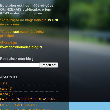
Este blog está com 408 edições
QUINZENAIS publicadas e tem
6.143 matérias no acervo.
*Atualização do blog: todo dia
15 e 30
de cada mês.
*Clique
aqui
para ir à página
principal.
*Endereço:
www.anosdourados.blog.br
Pesquisar este blog
ASSUNTO
+
(1)
carro
(1)
disco
(1)
FATOS - CONSELHOS E DICAS
(266)
FATOS - DIVERSOS
(22)