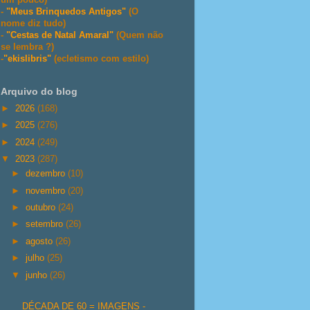
-
"Meus Brinquedos Antigos"
(O
nome diz tudo)
-
"Cestas de Natal Amaral"
(Quem não
se lembra ?)
-
"ekislibris"
(ecletismo com estilo)
Arquivo do blog
►
2026
(168)
►
2025
(276)
►
2024
(249)
▼
2023
(287)
►
dezembro
(10)
►
novembro
(20)
►
outubro
(24)
►
setembro
(26)
►
agosto
(26)
►
julho
(25)
▼
junho
(26)
DÉCADA DE 60 = IMAGENS -