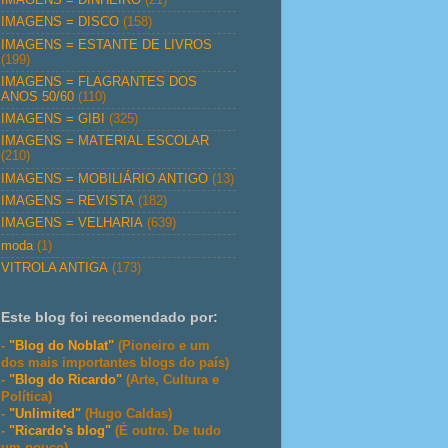
IMAGENS = DISCO
(158)
IMAGENS = ESTANTE DE LIVROS
(199)
IMAGENS = FLAGRANTES DOS
ANOS 50/60
(110)
IMAGENS = GIBI
(325)
IMAGENS = MATERIAL ESCOLAR
(210)
IMAGENS = MOBILIÁRIO ANTIGO
(13)
IMAGENS = REVISTA
(182)
IMAGENS = VELHARIA
(639)
moda
(1)
VITROLA ANTIGA
(173)
Este blog foi recomendado por:
-
"Blog do Noblat"
(Pioneiro e um
dos mais importantes blogs do país)
-
"Blog do Ricardo"
(Arte, Cultura e
Política)
-
"Unlimited"
(Hugo Caldas)
-
"Ricardo's blog"
(É outro. De tudo
um pouco)