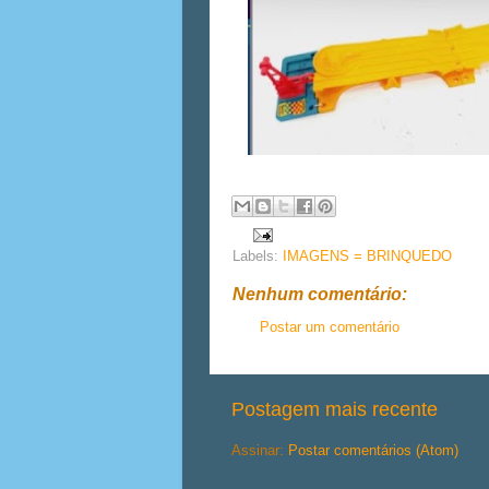
Labels:
IMAGENS = BRINQUEDO
Nenhum comentário:
Postar um comentário
Postagem mais recente
Assinar:
Postar comentários (Atom)