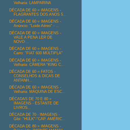
Velharia: LAMPARINA
DÉCADA DE 60 = IMAGENS -
FLAGRANTES DOS ANOS 5...
DÉCADA DE 60 = IMAGENS -
Anúncio: "Loide Aéreo" - ...
DÉCADA DE 60 = IMAGENS -
VALE A PENA LER DE
NOVO:...
DÉCADA DE 60 = IMAGENS -
Carro: "FIAT 600 MÚLTIPLA"
DÉCADA DE 60 = IMAGENS -
Velharia: CÂMERA "KING C...
DÉCADA DE 60 = FATOS -
CONSELHOS & DICAS DE
ANTANH...
DÉCADA DE 60 = IMAGENS -
Velharia: MÁQUINA DE ESC...
DÉCADAS DE 70 E 80 =
IMAGENS - ESTANTE DE
LIVROS...
DÉCADA DE 70 - IMAGENS -
Gibi: "HULK"-"CAP. AMÉRIC...
DÉCADA DE 80 = IMAGENS -