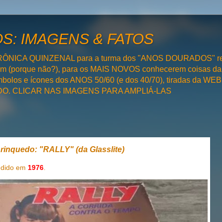
: IMAGENS & FATOS
RÔNICA QUINZENAL para a turma dos "ANOS DOURADOS" rel
bém (porque não?), para os MAIS NOVOS conhecerem coisas da
olos e ícones dos ANOS 50/60 (e dos 40/70), tiradas da WEB 
SADO. CLICAR NAS IMAGENS PARA AMPLIÁ-LAS
nquedo: "RALLY" (da Glasslite)
ndido em
1976
.