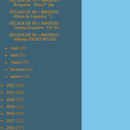
DÉCADA DE 70 = IMAGENS -
Brinquedo: "RALLY" (da ...
DÉCADA DE 80 = IMAGENS -
Álbum de Figurinha: "J...
DÉCADA DE 80 = IMAGENS -
Cinema Brasileiro: "OS SA...
DÉCADA DE 80 = IMAGENS -
Velharia: RÁDIO RELÓGI...
►
maio
(26)
►
abril
(26)
►
março
(26)
►
fevereiro
(26)
►
janeiro
(26)
►
2022
(294)
►
2021
(300)
►
2020
(207)
►
2019
(211)
►
2018
(204)
►
2017
(226)
►
2016
(297)