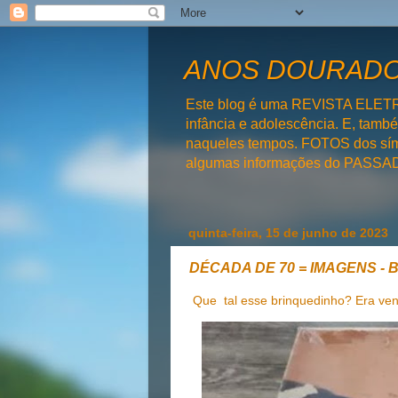
ANOS DOURADOS
Este blog é uma REVISTA ELET
infância e adolescência. E, tam
naqueles tempos. FOTOS dos símb
algumas informações do PAS
quinta-feira, 15 de junho de 2023
DÉCADA DE 70 = IMAGENS - Bri
Que tal esse brinquedinho? Era ve