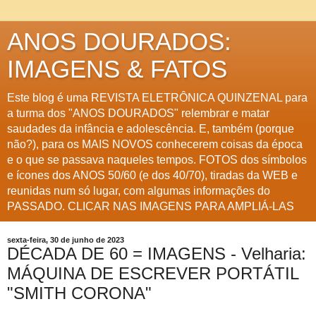
ANOS DOURADOS:
IMAGENS & FATOS
Este blog é uma REVISTA ELETRÔNICA QUINZENAL para
a turma dos "ANOS DOURADOS" relembrar e matar
saudades da infância e adolescência. E, também (porque
não?), para os MAIS NOVOS conhecerem coisas da época
e o que se passava naqueles tempos. FOTOS dos símbolos
e ícones dos ANOS 50/60 (e dos 40/70), tiradas da WEB e
reunidas num só lugar, com algumas informações do
PASSADO. CLICAR NAS IMAGENS PARA AMPLIÁ-LAS
sexta-feira, 30 de junho de 2023
DÉCADA DE 60 = IMAGENS - Velharia:
MÁQUINA DE ESCREVER PORTÁTIL
"SMITH CORONA"