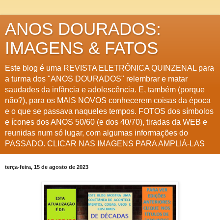
ANOS DOURADOS:
IMAGENS & FATOS
Este blog é uma REVISTA ELETRÔNICA QUINZENAL para
a turma dos "ANOS DOURADOS" relembrar e matar
saudades da infância e adolescência. E, também (porque
não?), para os MAIS NOVOS conhecerem coisas da época
e o que se passava naqueles tempos. FOTOS dos símbolos
e ícones dos ANOS 50/60 (e dos 40/70), tiradas da WEB e
reunidas num só lugar, com algumas informações do
PASSADO. CLICAR NAS IMAGENS PARA AMPLIÁ-LAS
terça-feira, 15 de agosto de 2023