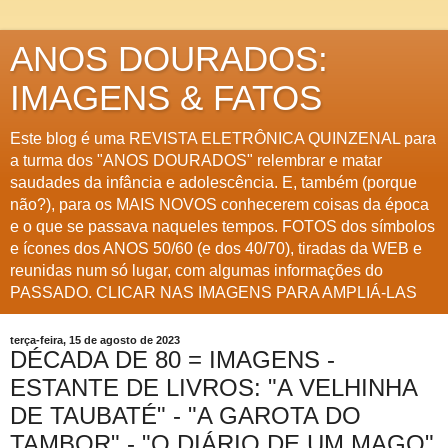
ANOS DOURADOS:
IMAGENS & FATOS
Este blog é uma REVISTA ELETRÔNICA QUINZENAL para
a turma dos "ANOS DOURADOS" relembrar e matar
saudades da infância e adolescência. E, também (porque
não?), para os MAIS NOVOS conhecerem coisas da época
e o que se passava naqueles tempos. FOTOS dos símbolos
e ícones dos ANOS 50/60 (e dos 40/70), tiradas da WEB e
reunidas num só lugar, com algumas informações do
PASSADO. CLICAR NAS IMAGENS PARA AMPLIÁ-LAS
terça-feira, 15 de agosto de 2023
DÉCADA DE 80 = IMAGENS -
ESTANTE DE LIVROS: "A VELHINHA
DE TAUBATÉ" - "A GAROTA DO
TAMBOR" - "O DIÁRIO DE UM MAGO"