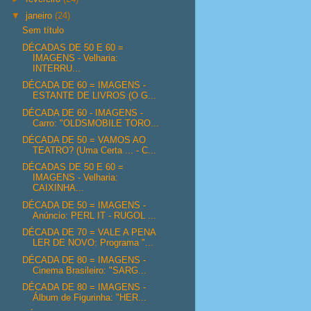
▼
janeiro
(24)
Sem título
DÉCADAS DE 50 E 60 =
IMAGENS - Velharia:
INTERRU...
DÉCADA DE 60 = IMAGENS -
ESTANTE DE LIVROS (O G...
DÉCADA DE 60 - IMAGENS -
Carro: "OLDSMOBILE TORO...
DÉCADA DE 50 = VAMOS AO
TEATRO? (Uma Certa ... - C...
DÉCADAS DE 50 E 60 =
IMAGENS - Velharia:
CAIXINHA...
DÉCADA DE 50 = IMAGENS -
Anúncio: PERL IT - RUGOL ...
DÉCADA DE 70 = VALE A PENA
LER DE NOVO: Programa "...
DÉCADA DE 80 = IMAGENS -
Cinema Brasileiro: "SARG...
DÉCADA DE 80 = IMAGENS -
Álbum de Figurinha: "HER...