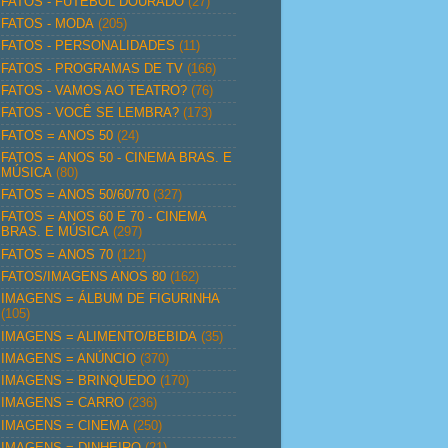
FATOS - FUTEBOL DOURADO
(27)
FATOS - MODA
(205)
FATOS - PERSONALIDADES
(11)
FATOS - PROGRAMAS DE TV
(166)
FATOS - VAMOS AO TEATRO?
(76)
FATOS - VOCÊ SE LEMBRA?
(173)
FATOS = ANOS 50
(24)
FATOS = ANOS 50 - CINEMA BRAS. E
MÚSICA
(80)
FATOS = ANOS 50/60/70
(327)
FATOS = ANOS 60 E 70 - CINEMA
BRAS. E MÚSICA
(297)
FATOS = ANOS 70
(121)
FATOS/IMAGENS ANOS 80
(162)
IMAGENS = ÁLBUM DE FIGURINHA
(105)
IMAGENS = ALIMENTO/BEBIDA
(35)
IMAGENS = ANÚNCIO
(370)
IMAGENS = BRINQUEDO
(170)
IMAGENS = CARRO
(236)
IMAGENS = CINEMA
(250)
IMAGENS = DINHEIRO
(21)