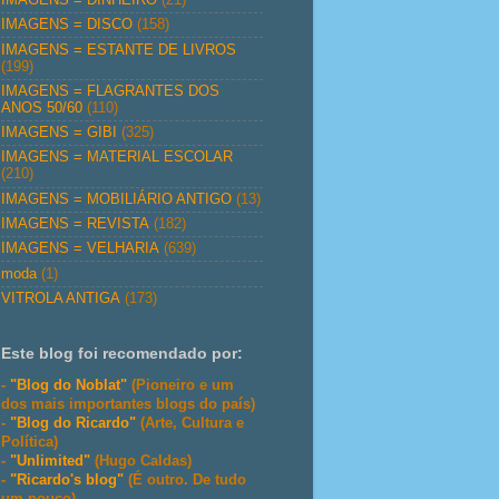
IMAGENS = DISCO
(158)
IMAGENS = ESTANTE DE LIVROS
(199)
IMAGENS = FLAGRANTES DOS
ANOS 50/60
(110)
IMAGENS = GIBI
(325)
IMAGENS = MATERIAL ESCOLAR
(210)
IMAGENS = MOBILIÁRIO ANTIGO
(13)
IMAGENS = REVISTA
(182)
IMAGENS = VELHARIA
(639)
moda
(1)
VITROLA ANTIGA
(173)
Este blog foi recomendado por:
-
"Blog do Noblat"
(Pioneiro e um
dos mais importantes blogs do país)
-
"Blog do Ricardo"
(Arte, Cultura e
Política)
-
"Unlimited"
(Hugo Caldas)
-
"Ricardo's blog"
(É outro. De tudo
um pouco)