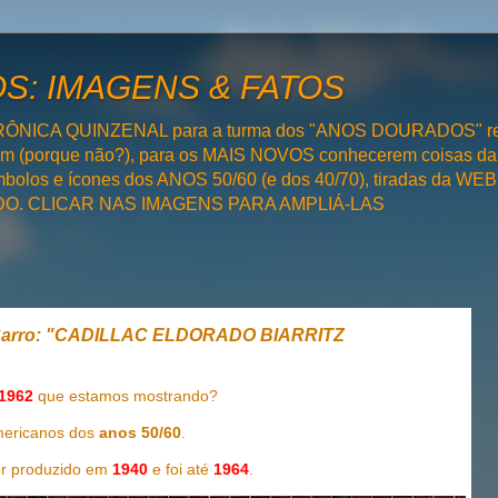
: IMAGENS & FATOS
RÔNICA QUINZENAL para a turma dos "ANOS DOURADOS" rel
bém (porque não?), para os MAIS NOVOS conhecerem coisas da
olos e ícones dos ANOS 50/60 (e dos 40/70), tiradas da WEB 
SADO. CLICAR NAS IMAGENS PARA AMPLIÁ-LAS
Carro: "CADILLAC ELDORADO BIARRITZ
1962
que estamos mostrando
?
mericanos dos
anos 50/60
.
r produzido em
1940
e foi até
1964
.