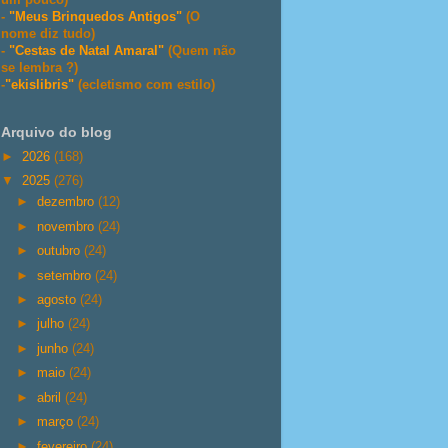
-
"Meus Brinquedos Antigos"
(O
nome diz tudo)
-
"Cestas de Natal Amaral"
(Quem não
se lembra ?)
-
"ekislibris"
(ecletismo com estilo)
Arquivo do blog
►
2026
(168)
▼
2025
(276)
►
dezembro
(12)
►
novembro
(24)
►
outubro
(24)
►
setembro
(24)
►
agosto
(24)
►
julho
(24)
►
junho
(24)
►
maio
(24)
►
abril
(24)
►
março
(24)
►
fevereiro
(24)