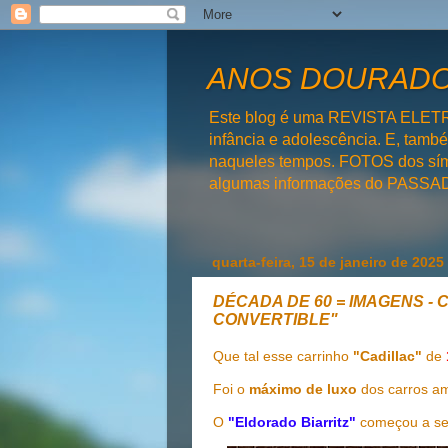
ANOS DOURADOS
Este blog é uma REVISTA ELET
infância e adolescência. E, tam
naqueles tempos. FOTOS dos símb
algumas informações do PAS
quarta-feira, 15 de janeiro de 2025
DÉCADA DE 60 = IMAGENS - 
CONVERTIBLE"
Que tal esse carrinho
"Cadillac"
de
Foi o
máximo de luxo
dos carros a
O
"Eldorado Biarritz"
começou a se