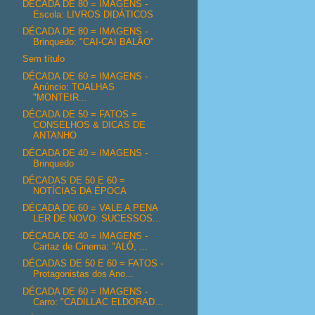
DÉCADA DE 80 = IMAGENS -
Escola: LIVROS DIDÁTICOS
DÉCADA DE 80 = IMAGENS -
Brinquedo: "CAI-CAI BALÃO"
Sem título
DÉCADA DE 60 = IMAGENS -
Anúncio: TOALHAS
"MONTEIR...
DÉCADA DE 50 = FATOS =
CONSELHOS & DICAS DE
ANTANHO
DÉCADA DE 40 = IMAGENS -
Brinquedo
DÉCADAS DE 50 E 60 =
NOTÍCIAS DA ÉPOCA
DÉCADA DE 60 = VALE A PENA
LER DE NOVO: SUCESSOS...
DÉCADA DE 40 = IMAGENS -
Cartaz de Cinema: "ALÔ, ...
DÉCADAS DE 50 E 60 = FATOS -
Protagonistas dos Ano...
DÉCADA DE 60 = IMAGENS -
Carro: "CADILLAC ELDORAD...