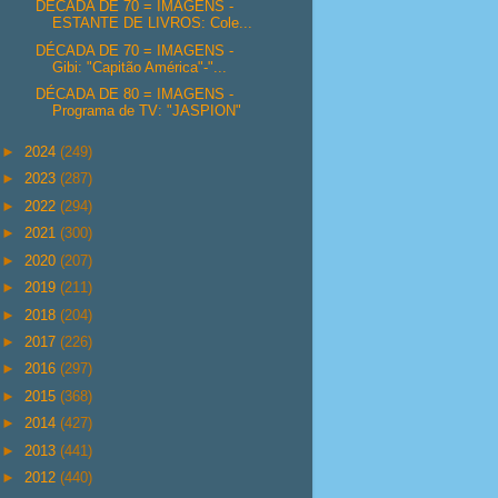
DÉCADA DE 70 = IMAGENS -
ESTANTE DE LIVROS: Cole...
DÉCADA DE 70 = IMAGENS -
Gibi: "Capitão América"-"...
DÉCADA DE 80 = IMAGENS -
Programa de TV: "JASPION"
►
2024
(249)
►
2023
(287)
►
2022
(294)
►
2021
(300)
►
2020
(207)
►
2019
(211)
►
2018
(204)
►
2017
(226)
►
2016
(297)
►
2015
(368)
►
2014
(427)
►
2013
(441)
►
2012
(440)