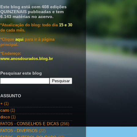
Este blog está com 408 edições
QUINZENAIS publicadas e tem
6.143 matérias no acervo.
*Atualização do blog: todo dia
15 e 30
de cada mês.
*Clique
aqui
para ir à página
principal.
*Endereço:
www.anosdourados.blog.br
Pesquisar este blog
ASSUNTO
+
(1)
carro
(1)
disco
(1)
FATOS - CONSELHOS E DICAS
(266)
FATOS - DIVERSOS
(22)