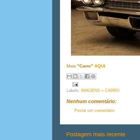
Mais
"Carro"
AQUI
.
Labels:
IMAGENS = CARRO
Nenhum comentário:
Postar um comentário
Postagem mais recente