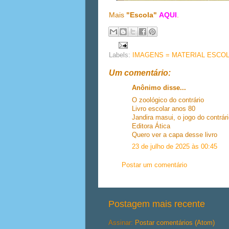
Mais
"Escola"
AQUI
.
Labels:
IMAGENS = MATERIAL ESCO
Um comentário:
Anônimo disse...
O zoológico do contrário
Livro escolar anos 80
Jandira masui, o jogo do contrár
Editora Ática
Quero ver a capa desse livro
23 de julho de 2025 às 00:45
Postar um comentário
Postagem mais recente
Assinar:
Postar comentários (Atom)