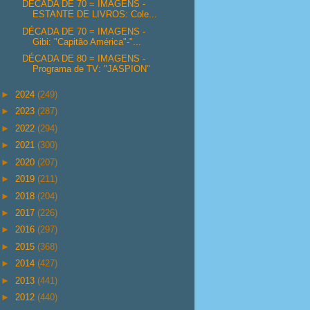
DÉCADA DE 70 = IMAGENS -
ESTANTE DE LIVROS: Cole...
DÉCADA DE 70 = IMAGENS -
Gibi: "Capitão América"-"...
DÉCADA DE 80 = IMAGENS -
Programa de TV: "JASPION"
►
2024
(249)
►
2023
(287)
►
2022
(294)
►
2021
(300)
►
2020
(207)
►
2019
(211)
►
2018
(204)
►
2017
(226)
►
2016
(297)
►
2015
(368)
►
2014
(427)
►
2013
(441)
►
2012
(440)