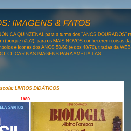
: IMAGENS & FATOS
RÔNICA QUINZENAL para a turma dos "ANOS DOURADOS" rel
bém (porque não?), para os MAIS NOVOS conhecerem coisas da
olos e ícones dos ANOS 50/60 (e dos 40/70), tiradas da WEB 
SADO. CLICAR NAS IMAGENS PARA AMPLIÁ-LAS
scola: LIVROS DIDÁTICOS
1980