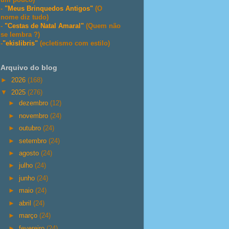
-
"Meus Brinquedos Antigos"
(O
nome diz tudo)
-
"Cestas de Natal Amaral"
(Quem não
se lembra ?)
-
"ekislibris"
(ecletismo com estilo)
Arquivo do blog
►
2026
(168)
▼
2025
(276)
►
dezembro
(12)
►
novembro
(24)
►
outubro
(24)
►
setembro
(24)
►
agosto
(24)
►
julho
(24)
►
junho
(24)
►
maio
(24)
►
abril
(24)
►
março
(24)
►
fevereiro
(24)