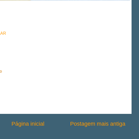
LAR
io
Página inicial
Postagem mais antiga