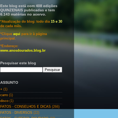
Este blog está com 408 edições
QUINZENAIS publicadas e tem
6.143 matérias no acervo.
*Atualização do blog: todo dia
15 e 30
de cada mês.
*Clique
aqui
para ir à página
principal.
*Endereço:
www.anosdourados.blog.br
Pesquisar este blog
ASSUNTO
+
(1)
carro
(1)
disco
(1)
FATOS - CONSELHOS E DICAS
(266)
FATOS - DIVERSOS
(22)