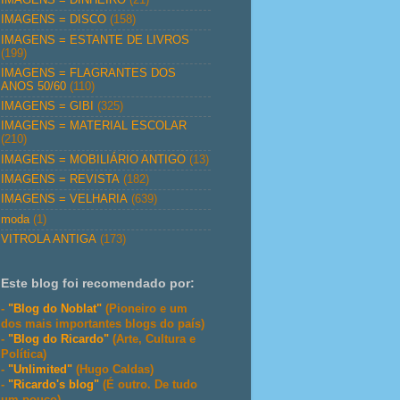
IMAGENS = DISCO
(158)
IMAGENS = ESTANTE DE LIVROS
(199)
IMAGENS = FLAGRANTES DOS
ANOS 50/60
(110)
IMAGENS = GIBI
(325)
IMAGENS = MATERIAL ESCOLAR
(210)
IMAGENS = MOBILIÁRIO ANTIGO
(13)
IMAGENS = REVISTA
(182)
IMAGENS = VELHARIA
(639)
moda
(1)
VITROLA ANTIGA
(173)
Este blog foi recomendado por:
-
"Blog do Noblat"
(Pioneiro e um
dos mais importantes blogs do país)
-
"Blog do Ricardo"
(Arte, Cultura e
Política)
-
"Unlimited"
(Hugo Caldas)
-
"Ricardo's blog"
(É outro. De tudo
um pouco)