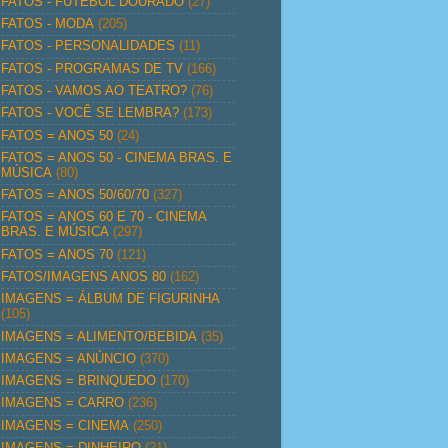
FATOS - FUTEBOL DOURADO
(27)
FATOS - MODA
(205)
FATOS - PERSONALIDADES
(11)
FATOS - PROGRAMAS DE TV
(166)
FATOS - VAMOS AO TEATRO?
(76)
FATOS - VOCÊ SE LEMBRA?
(173)
FATOS = ANOS 50
(24)
FATOS = ANOS 50 - CINEMA BRAS. E
MÚSICA
(80)
FATOS = ANOS 50/60/70
(327)
FATOS = ANOS 60 E 70 - CINEMA
BRAS. E MÚSICA
(297)
FATOS = ANOS 70
(121)
FATOS/IMAGENS ANOS 80
(162)
IMAGENS = ÁLBUM DE FIGURINHA
(105)
IMAGENS = ALIMENTO/BEBIDA
(35)
IMAGENS = ANÚNCIO
(370)
IMAGENS = BRINQUEDO
(170)
IMAGENS = CARRO
(236)
IMAGENS = CINEMA
(250)
IMAGENS = DINHEIRO
(21)