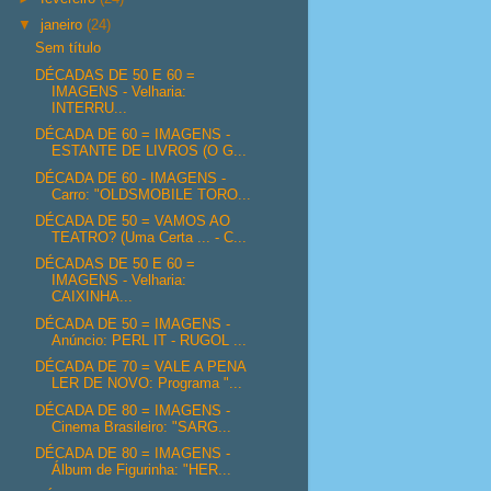
▼
janeiro
(24)
Sem título
DÉCADAS DE 50 E 60 =
IMAGENS - Velharia:
INTERRU...
DÉCADA DE 60 = IMAGENS -
ESTANTE DE LIVROS (O G...
DÉCADA DE 60 - IMAGENS -
Carro: "OLDSMOBILE TORO...
DÉCADA DE 50 = VAMOS AO
TEATRO? (Uma Certa ... - C...
DÉCADAS DE 50 E 60 =
IMAGENS - Velharia:
CAIXINHA...
DÉCADA DE 50 = IMAGENS -
Anúncio: PERL IT - RUGOL ...
DÉCADA DE 70 = VALE A PENA
LER DE NOVO: Programa "...
DÉCADA DE 80 = IMAGENS -
Cinema Brasileiro: "SARG...
DÉCADA DE 80 = IMAGENS -
Álbum de Figurinha: "HER...