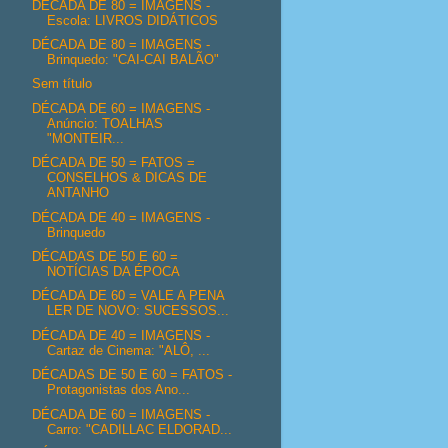
DÉCADA DE 80 = IMAGENS -
Escola: LIVROS DIDÁTICOS
DÉCADA DE 80 = IMAGENS -
Brinquedo: "CAI-CAI BALÃO"
Sem título
DÉCADA DE 60 = IMAGENS -
Anúncio: TOALHAS
"MONTEIR...
DÉCADA DE 50 = FATOS =
CONSELHOS & DICAS DE
ANTANHO
DÉCADA DE 40 = IMAGENS -
Brinquedo
DÉCADAS DE 50 E 60 =
NOTÍCIAS DA ÉPOCA
DÉCADA DE 60 = VALE A PENA
LER DE NOVO: SUCESSOS...
DÉCADA DE 40 = IMAGENS -
Cartaz de Cinema: "ALÔ, ...
DÉCADAS DE 50 E 60 = FATOS -
Protagonistas dos Ano...
DÉCADA DE 60 = IMAGENS -
Carro: "CADILLAC ELDORAD...