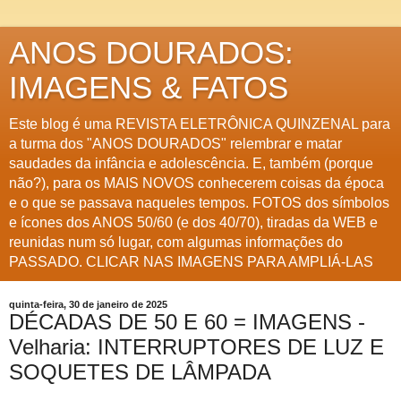
ANOS DOURADOS:
IMAGENS & FATOS
Este blog é uma REVISTA ELETRÔNICA QUINZENAL para
a turma dos "ANOS DOURADOS" relembrar e matar
saudades da infância e adolescência. E, também (porque
não?), para os MAIS NOVOS conhecerem coisas da época
e o que se passava naqueles tempos. FOTOS dos símbolos
e ícones dos ANOS 50/60 (e dos 40/70), tiradas da WEB e
reunidas num só lugar, com algumas informações do
PASSADO. CLICAR NAS IMAGENS PARA AMPLIÁ-LAS
quinta-feira, 30 de janeiro de 2025
DÉCADAS DE 50 E 60 = IMAGENS -
Velharia: INTERRUPTORES DE LUZ E
SOQUETES DE LÂMPADA