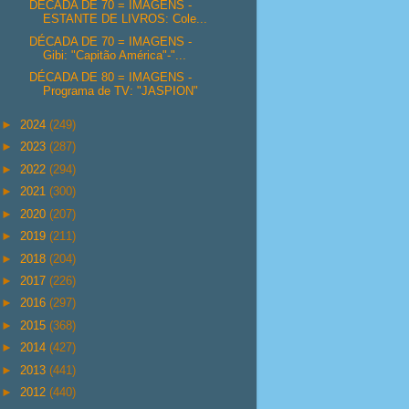
DÉCADA DE 70 = IMAGENS -
ESTANTE DE LIVROS: Cole...
DÉCADA DE 70 = IMAGENS -
Gibi: "Capitão América"-"...
DÉCADA DE 80 = IMAGENS -
Programa de TV: "JASPION"
►
2024
(249)
►
2023
(287)
►
2022
(294)
►
2021
(300)
►
2020
(207)
►
2019
(211)
►
2018
(204)
►
2017
(226)
►
2016
(297)
►
2015
(368)
►
2014
(427)
►
2013
(441)
►
2012
(440)