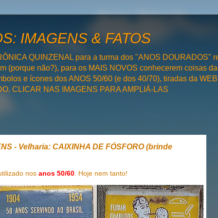
: IMAGENS & FATOS
RÔNICA QUINZENAL para a turma dos "ANOS DOURADOS" rel
bém (porque não?), para os MAIS NOVOS conhecerem coisas da
olos e ícones dos ANOS 50/60 (e dos 40/70), tiradas da WEB 
SADO. CLICAR NAS IMAGENS PARA AMPLIÁ-LAS
S - Velharia: CAIXINHA DE FÓSFORO (brinde
tilizado nos
anos 50/60
. Hoje nem tanto!