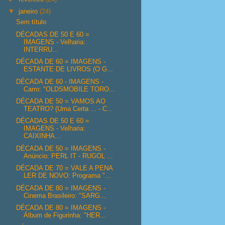
▼
janeiro
(24)
Sem título
DÉCADAS DE 50 E 60 =
IMAGENS - Velharia:
INTERRU...
DÉCADA DE 60 = IMAGENS -
ESTANTE DE LIVROS (O G...
DÉCADA DE 60 - IMAGENS -
Carro: "OLDSMOBILE TORO...
DÉCADA DE 50 = VAMOS AO
TEATRO? (Uma Certa ... - C...
DÉCADAS DE 50 E 60 =
IMAGENS - Velharia:
CAIXINHA...
DÉCADA DE 50 = IMAGENS -
Anúncio: PERL IT - RUGOL ...
DÉCADA DE 70 = VALE A PENA
LER DE NOVO: Programa "...
DÉCADA DE 80 = IMAGENS -
Cinema Brasileiro: "SARG...
DÉCADA DE 80 = IMAGENS -
Álbum de Figurinha: "HER...