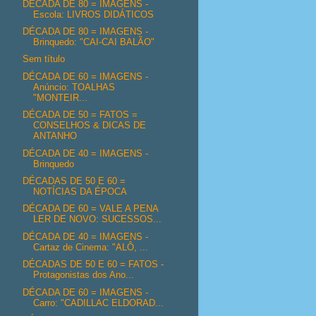
DÉCADA DE 80 = IMAGENS -
Escola: LIVROS DIDÁTICOS
DÉCADA DE 80 = IMAGENS -
Brinquedo: "CAI-CAI BALÃO"
Sem título
DÉCADA DE 60 = IMAGENS -
Anúncio: TOALHAS
"MONTEIR...
DÉCADA DE 50 = FATOS =
CONSELHOS & DICAS DE
ANTANHO
DÉCADA DE 40 = IMAGENS -
Brinquedo
DÉCADAS DE 50 E 60 =
NOTÍCIAS DA ÉPOCA
DÉCADA DE 60 = VALE A PENA
LER DE NOVO: SUCESSOS...
DÉCADA DE 40 = IMAGENS -
Cartaz de Cinema: "ALÔ, ...
DÉCADAS DE 50 E 60 = FATOS -
Protagonistas dos Ano...
DÉCADA DE 60 = IMAGENS -
Carro: "CADILLAC ELDORAD...