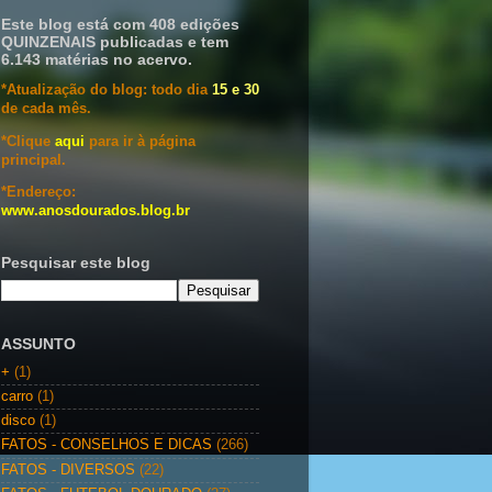
Este blog está com 408 edições
QUINZENAIS publicadas e tem
6.143 matérias no acervo.
*Atualização do blog: todo dia
15 e 30
de cada mês.
*Clique
aqui
para ir à página
principal.
*Endereço:
www.anosdourados.blog.br
Pesquisar este blog
ASSUNTO
+
(1)
carro
(1)
disco
(1)
FATOS - CONSELHOS E DICAS
(266)
FATOS - DIVERSOS
(22)