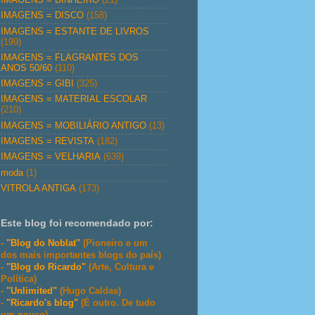
IMAGENS = DISCO
(158)
IMAGENS = ESTANTE DE LIVROS
(199)
IMAGENS = FLAGRANTES DOS
ANOS 50/60
(110)
IMAGENS = GIBI
(325)
IMAGENS = MATERIAL ESCOLAR
(210)
IMAGENS = MOBILIÁRIO ANTIGO
(13)
IMAGENS = REVISTA
(182)
IMAGENS = VELHARIA
(639)
moda
(1)
VITROLA ANTIGA
(173)
Este blog foi recomendado por:
-
"Blog do Noblat"
(Pioneiro e um
dos mais importantes blogs do país)
-
"Blog do Ricardo"
(Arte, Cultura e
Política)
-
"Unlimited"
(Hugo Caldas)
-
"Ricardo's blog"
(É outro. De tudo
um pouco)