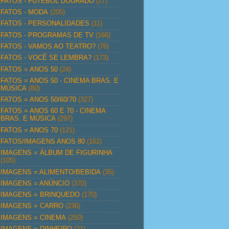
FATOS - FUTEBOL DOURADO
(27)
FATOS - MODA
(205)
FATOS - PERSONALIDADES
(11)
FATOS - PROGRAMAS DE TV
(166)
FATOS - VAMOS AO TEATRO?
(76)
FATOS - VOCÊ SE LEMBRA?
(173)
FATOS = ANOS 50
(24)
FATOS = ANOS 50 - CINEMA BRAS. E
MÚSICA
(80)
FATOS = ANOS 50/60/70
(327)
FATOS = ANOS 60 E 70 - CINEMA
BRAS. E MÚSICA
(297)
FATOS = ANOS 70
(121)
FATOS/IMAGENS ANOS 80
(162)
IMAGENS = ÁLBUM DE FIGURINHA
(105)
IMAGENS = ALIMENTO/BEBIDA
(35)
IMAGENS = ANÚNCIO
(370)
IMAGENS = BRINQUEDO
(170)
IMAGENS = CARRO
(236)
IMAGENS = CINEMA
(250)
IMAGENS = DINHEIRO
(21)