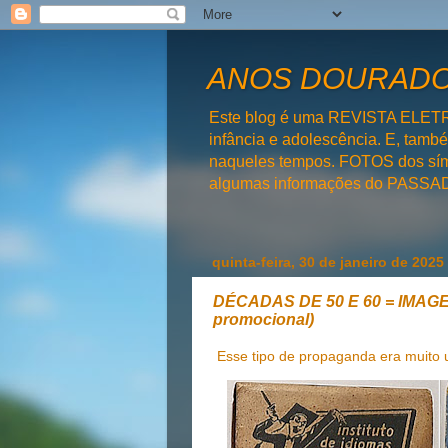
ANOS DOURADOS
Este blog é uma REVISTA ELET
infância e adolescência. E, tam
naqueles tempos. FOTOS dos símb
algumas informações do PAS
quinta-feira, 30 de janeiro de 2025
DÉCADAS DE 50 E 60 = IMAGEN
promocional)
Esse tipo de propaganda era muito u