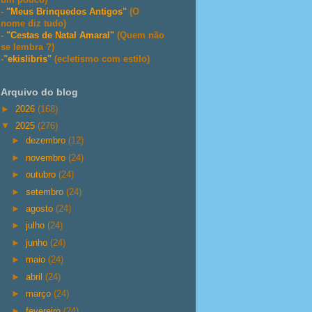
-
"Meus Brinquedos Antigos"
(O
nome diz tudo)
-
"Cestas de Natal Amaral"
(Quem não
se lembra ?)
-
"ekislibris"
(ecletismo com estilo)
Arquivo do blog
►
2026
(168)
▼
2025
(276)
►
dezembro
(12)
►
novembro
(24)
►
outubro
(24)
►
setembro
(24)
►
agosto
(24)
►
julho
(24)
►
junho
(24)
►
maio
(24)
►
abril
(24)
►
março
(24)
►
fevereiro
(24)