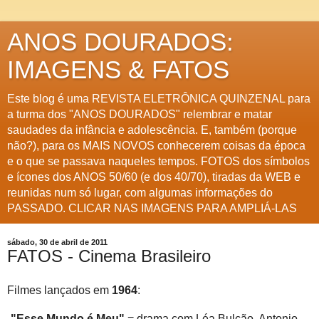
ANOS DOURADOS:
IMAGENS & FATOS
Este blog é uma REVISTA ELETRÔNICA QUINZENAL para
a turma dos "ANOS DOURADOS" relembrar e matar
saudades da infância e adolescência. E, também (porque
não?), para os MAIS NOVOS conhecerem coisas da época
e o que se passava naqueles tempos. FOTOS dos símbolos
e ícones dos ANOS 50/60 (e dos 40/70), tiradas da WEB e
reunidas num só lugar, com algumas informações do
PASSADO. CLICAR NAS IMAGENS PARA AMPLIÁ-LAS
sábado, 30 de abril de 2011
FATOS - Cinema Brasileiro
Filmes lançados em
1964
:
-
"Esse Mundo é Meu"
= drama com Léa Bulcão, Antonio