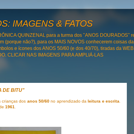
: IMAGENS & FATOS
RÔNICA QUINZENAL para a turma dos "ANOS DOURADOS" rel
bém (porque não?), para os MAIS NOVOS conhecerem coisas da
olos e ícones dos ANOS 50/60 (e dos 40/70), tiradas da WEB 
SADO. CLICAR NAS IMAGENS PARA AMPLIÁ-LAS
A DE BITU"
s crianças dos
anos 50/60
no aprendizado da
leitura e escrita
.
 de
1961
.