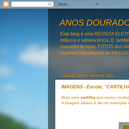
ANOS DOURADOS
Este blog é uma REVISTA ELET
infância e adolescência. E, tam
naqueles tempos. FOTOS dos símb
algumas informações do PAS
sábado, 30 de abril de 2011
IMAGENS - Escola: "CARTILH
Mais uma
cartilha
que iniciou muita
A imagem abaixo é de um exemplar