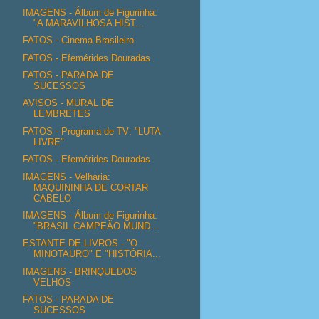
IMAGENS - Álbum de Figurinha:
"A MARAVILHOSA HIST...
FATOS - Cinema Brasileiro
FATOS - Efemérides Douradas
FATOS - PARADA DE
SUCESSOS
AVISOS - MURAL DE
LEMBRETES
FATOS - Programa de TV: "LUTA
LIVRE"
FATOS - Efemérides Douradas
IMAGENS - Velharia:
MAQUININHA DE CORTAR
CABELO
IMAGENS - Álbum de Figurinha:
"BRASIL CAMPEÃO MUND...
ESTANTE DE LIVROS - "O
MINOTAURO" E "HISTÓRIA...
IMAGENS - BRINQUEDOS
VELHOS
FATOS - PARADA DE
SUCESSOS