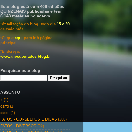
Este blog está com 408 edições
QUINZENAIS publicadas e tem
6.143 matérias no acervo.
*Atualização do blog: todo dia
15 e 30
de cada mês.
*Clique
aqui
para ir à página
principal.
*Endereço:
www.anosdourados.blog.br
Pesquisar este blog
ASSUNTO
+
(1)
carro
(1)
disco
(1)
FATOS - CONSELHOS E DICAS
(266)
FATOS - DIVERSOS
(22)