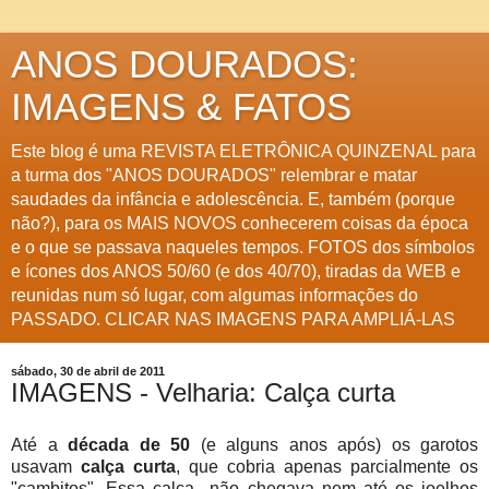
ANOS DOURADOS:
IMAGENS & FATOS
Este blog é uma REVISTA ELETRÔNICA QUINZENAL para
a turma dos "ANOS DOURADOS" relembrar e matar
saudades da infância e adolescência. E, também (porque
não?), para os MAIS NOVOS conhecerem coisas da época
e o que se passava naqueles tempos. FOTOS dos símbolos
e ícones dos ANOS 50/60 (e dos 40/70), tiradas da WEB e
reunidas num só lugar, com algumas informações do
PASSADO. CLICAR NAS IMAGENS PARA AMPLIÁ-LAS
sábado, 30 de abril de 2011
IMAGENS - Velharia: Calça curta
Até a
década de 50
(e alguns anos após) os garotos
usavam
calça curta
, que cobria apenas parcialmente os
"cambitos". Essa calça não chegava nem até os joelhos