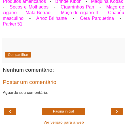
Produtos americanos
-
Brinde Kibon
-
Máquina Kodak
-
Secos e Molhados
-
Cigarrinhos Pan
-
Maço de
cigarro
-
Mata-Borrão
-
Maço de cigarro II
-
Chapéu
masculino
-
Arroz Brilhante
-
Cera Parquetina
-
Parker 51
Compartilhar
Nenhum comentário:
Postar um comentário
Aguardo seu comentário.
‹
›
Página inicial
Ver versão para a web