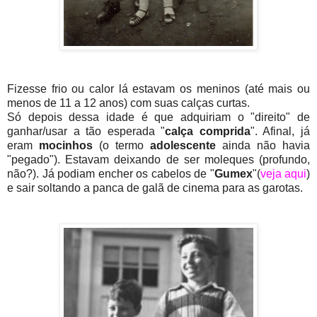
Fizesse frio ou calor lá estavam os meninos (até mais ou
menos de 11 a 12 anos) com suas calças curtas.
Só depois dessa idade é que adquiriam o "direito" de
ganhar/usar a tão esperada "
calça comprida
". Afinal, já
eram
mocinhos
(o termo
adolescente
ainda não havia
"pegado"). Estavam deixando de ser moleques (profundo,
não?). Já podiam encher os cabelos de "
Gumex
"(
veja aqui
)
e sair soltando a panca de galã de cinema para as garotas.