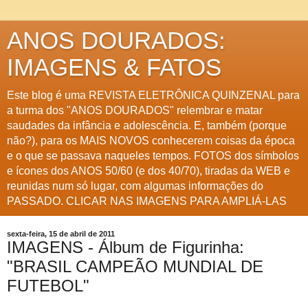
ANOS DOURADOS:
IMAGENS & FATOS
Este blog é uma REVISTA ELETRÔNICA QUINZENAL para
a turma dos "ANOS DOURADOS" relembrar e matar
saudades da infância e adolescência. E, também (porque
não?), para os MAIS NOVOS conhecerem coisas da época
e o que se passava naqueles tempos. FOTOS dos símbolos
e ícones dos ANOS 50/60 (e dos 40/70), tiradas da WEB e
reunidas num só lugar, com algumas informações do
PASSADO. CLICAR NAS IMAGENS PARA AMPLIÁ-LAS
sexta-feira, 15 de abril de 2011
IMAGENS - Álbum de Figurinha:
"BRASIL CAMPEÃO MUNDIAL DE
FUTEBOL"