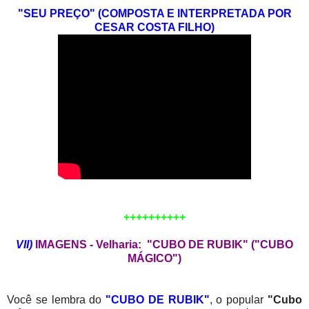
"SEU PREÇO" (COMPOSTA E INTERPRETADA POR
CESAR COSTA FILHO)
++++++++++
VII)
IMAGENS - Velharia: "CUBO DE RUBIK" ("CUBO
MÁGICO")
Você se lembra do
"CUBO DE RUBIK"
, o popular
"Cubo