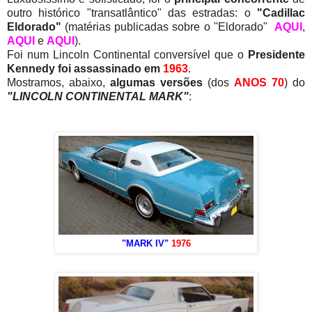
outro histórico "transatlântico" das estradas: o
"Cadillac
Eldorado"
(matérias publicadas sobre o "Eldorado"
AQUI
,
AQUI
e
AQUI
).
Foi num Lincoln Continental conversível que o
Presidente
Kennedy foi assassinado em
1963
.
Mostramos, abaixo,
algumas versões
(dos
ANOS 70
) do
"LINCOLN CONTINENTAL MARK"
:
"MARK IV"
1976