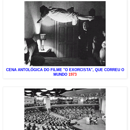
CENA ANTOLÓGICA DO FILME "O EXORCISTA", QUE CORREU O
MUNDO
1973