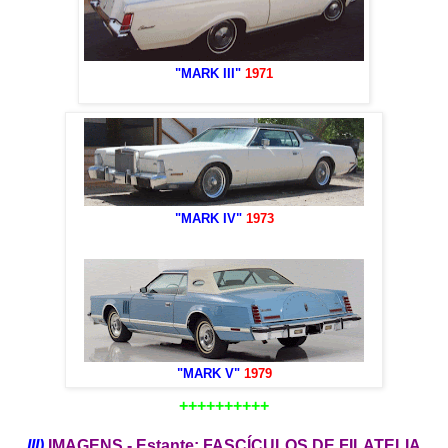
"MARK III"
1971
"MARK IV"
1973
"MARK V"
1979
+++++++++
+
III)
IMAGENS - Estante: FASCÍCULOS DE FILATELIA