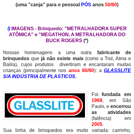
(uma "canja" para o pessoal
PÓS
anos
50/60
)
I)
IMAGENS - Brinquedo: "METRALHADORA SUPER
ATÔMICA" e "MEGATHON, A METRALHADORA DO
BUCK ROGERS
(*)
Nossas homenagens a uma outra
fabricante de
brinquedos
que
já não existe mais
(como a Trol, Atma e
Balila), cujos produtos divertiram e encantaram muitas
crianças (principalmente nos
anos
80/90
): a
GLASSLITE
S/A INDÚSTRIA DE PLASTICOS
.
Foi
fundada em
1968
, em São
Paulo, e
encerrou
as atividades
(falência) em
2005
.
Sua linha de brinquedos era muito variada: carrinho,