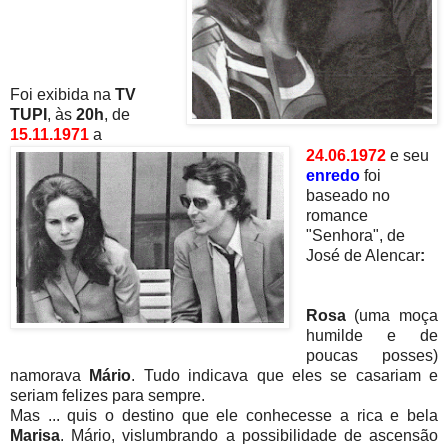
Foi exibida na
TV
TUPI
, às
20h
, de
15.11.1971
a
24.06.1972
e seu
enredo
foi
baseado no
romance
"Senhora", de
José de Alencar
:
Rosa
(uma moça
humilde e de
poucas posses)
namorava
Mário
. Tudo indicava que eles se casariam e
seriam felizes para sempre.
Mas ... quis o destino que ele conhecesse a rica e bela
Marisa
. Mário, vislumbrando a possibilidade de ascensão