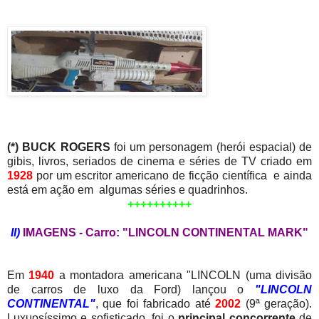
(*) BUCK ROGERS
foi um personagem (herói espacial) de
gibis, livros, seriados de cinema e séries de TV criado em
1928
por um escritor americano de ficção científica e ainda
está em ação em algumas séries e quadrinhos.
++++++++++
II)
IMAGENS - Carro: "LINCOLN CONTINENTAL MARK"
Em
1940
a montadora americana "LINCOLN (uma divisão
de carros de luxo da Ford) lançou o
"LINCOLN
CONTINENTAL"
, que foi fabricado até
2002
(9ª geração).
Luxuosíssimo e sofisticado, foi o
principal concorrente
de