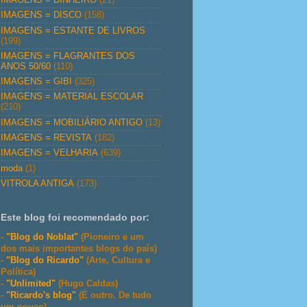
IMAGENS = DISCO
(158)
IMAGENS = ESTANTE DE LIVROS
(199)
IMAGENS = FLAGRANTES DOS
ANOS 50/60
(110)
IMAGENS = GIBI
(325)
IMAGENS = MATERIAL ESCOLAR
(210)
IMAGENS = MOBILIÁRIO ANTIGO
(13)
IMAGENS = REVISTA
(182)
IMAGENS = VELHARIA
(639)
moda
(1)
VITROLA ANTIGA
(173)
Este blog foi recomendado por:
-
"Blog do Noblat"
(Pioneiro e um
dos mais importantes blogs do país)
-
"Blog do Ricardo"
(Arte, Cultura e
Política)
-
"Unlimited"
(Hugo Caldas)
-
"Ricardo's blog"
(É outro. De tudo
um pouco)