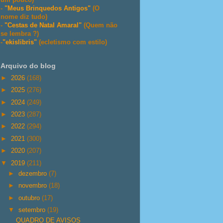
-
"Meus Brinquedos Antigos"
(O
nome diz tudo)
-
"Cestas de Natal Amaral"
(Quem não
se lembra ?)
-
"ekislibris"
(ecletismo com estilo)
Arquivo do blog
►
2026
(168)
►
2025
(276)
►
2024
(249)
►
2023
(287)
►
2022
(294)
►
2021
(300)
►
2020
(207)
▼
2019
(211)
►
dezembro
(7)
►
novembro
(18)
►
outubro
(17)
▼
setembro
(19)
QUADRO DE AVISOS