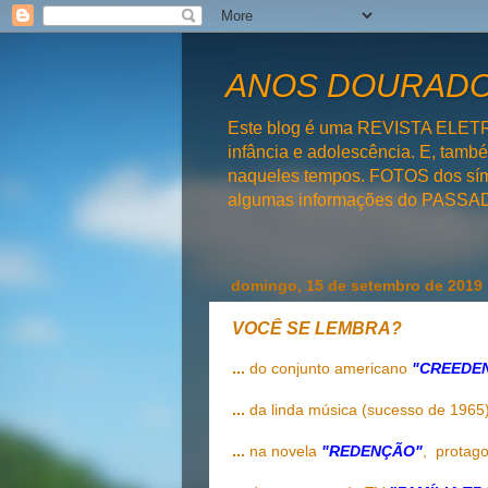
ANOS DOURADOS
Este blog é uma REVISTA ELET
infância e adolescência. E, tam
naqueles tempos. FOTOS dos símb
algumas informações do PAS
domingo, 15 de setembro de 2019
VOCÊ SE LEMBRA?
...
do conjunto americano
"CREEDE
...
da linda música (sucesso de 1965
...
na novela
"REDENÇÃO"
,
protago