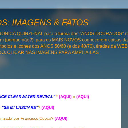
: IMAGENS & FATOS
RÔNICA QUINZENAL para a turma dos "ANOS DOURADOS" rel
bém (porque não?), para os MAIS NOVOS conhecerem coisas da
olos e ícones dos ANOS 50/60 (e dos 40/70), tiradas da WEB 
SADO. CLICAR NAS IMAGENS PARA AMPLIÁ-LAS
NCE CLEARWATER REVIVAL"
?
(AQUI)
e
(AQUI)
)
"SE MI LASCIARE"
?
(AQUI)
nizada por Francisco Cuoco?
(AQUI)