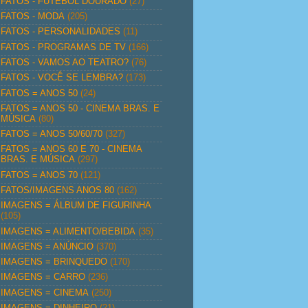
FATOS - FUTEBOL DOURADO
(27)
FATOS - MODA
(205)
FATOS - PERSONALIDADES
(11)
FATOS - PROGRAMAS DE TV
(166)
FATOS - VAMOS AO TEATRO?
(76)
FATOS - VOCÊ SE LEMBRA?
(173)
FATOS = ANOS 50
(24)
FATOS = ANOS 50 - CINEMA BRAS. E
MÚSICA
(80)
FATOS = ANOS 50/60/70
(327)
FATOS = ANOS 60 E 70 - CINEMA
BRAS. E MÚSICA
(297)
FATOS = ANOS 70
(121)
FATOS/IMAGENS ANOS 80
(162)
IMAGENS = ÁLBUM DE FIGURINHA
(105)
IMAGENS = ALIMENTO/BEBIDA
(35)
IMAGENS = ANÚNCIO
(370)
IMAGENS = BRINQUEDO
(170)
IMAGENS = CARRO
(236)
IMAGENS = CINEMA
(250)
IMAGENS = DINHEIRO
(21)