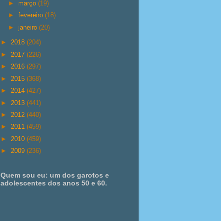
►
março
(19)
►
fevereiro
(18)
►
janeiro
(20)
►
2018
(204)
►
2017
(226)
►
2016
(297)
►
2015
(368)
►
2014
(427)
►
2013
(441)
►
2012
(440)
►
2011
(459)
►
2010
(459)
►
2009
(236)
Quem sou eu: um dos garotos e
adolescentes dos anos 50 e 60.