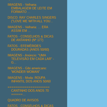
IMAGENS - Velharia:
EMBALAGEM DE LEITE EM
FORMATO ...
DISCO: RAY CHARLES SINGERS
("LOVE ME WITH ALL YOU...
IMAGENS - Velharia: ... ERA
ASSIM EM ...
FATOS - CONSELHOS & DICAS
DE ANTANHO (Nº 177)
FATOS - EFEMÉRIDES
DOURADAS (ANOS 50/60)
IMAGENS - Anúncio: "UMA
TELEVISÃO EM CADA LAR" -
G...
IMAGENS - Gibi americano:
'WONDER WOMAN"
IMAGENS - Moda: ROUPA
INFANTIL DOS ANOS 50/60
======================
CANTINHO DOS ANOS 70
======...
QUADRO DE AVISOS
FATOS - CONSELHOS & DICAS