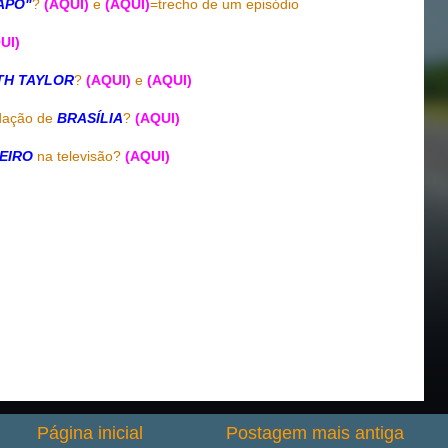
APO"
?
(AQUI)
e
(AQUI
)
=trecho de um episódio
UI)
TH TAYLOR
?
(AQUI)
e
(AQUI)
dação de
BRASÍLIA
?
(AQUI)
BEIRO
na televisão?
(AQUI)
Página inicial
Postagem mais antiga