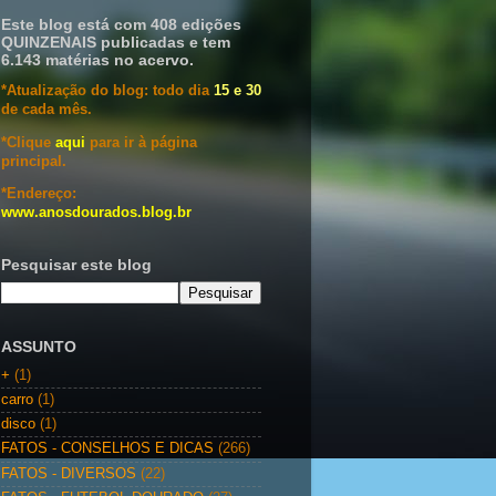
Este blog está com 408 edições
QUINZENAIS publicadas e tem
6.143 matérias no acervo.
*Atualização do blog: todo dia
15 e 30
de cada mês.
*Clique
aqui
para ir à página
principal.
*Endereço:
www.anosdourados.blog.br
Pesquisar este blog
ASSUNTO
+
(1)
carro
(1)
disco
(1)
FATOS - CONSELHOS E DICAS
(266)
FATOS - DIVERSOS
(22)