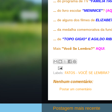
...
do programa de TV
"FAMÍLIA TR
...
do livro escolar
"MENINICE"
?
(AQ
...
de alguns dos filmes de
ELIZABE
...
da medalha comemorativa da fun
...
de
"TOPO GIGIO" E AGILDO RI
Mais
"Você Se Lembra?"
AQUI
.
Labels:
FATOS - VOCÊ SE LEMBRA?
Nenhum comentário:
Postar um comentário
Postagem mais recente