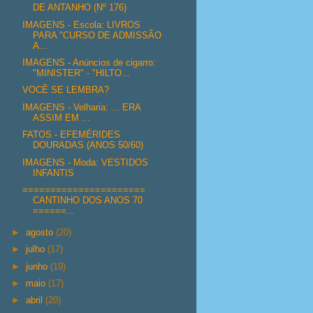
DE ANTANHO (Nº 176)
IMAGENS - Escola: LIVROS
PARA "CURSO DE ADMISSÃO
A...
IMAGENS - Anúncios de cigarro:
"MINISTER" - "HILTO...
VOCÊ SE LEMBRA?
IMAGENS - Velharia: ... ERA
ASSIM EM ...
FATOS - EFEMÉRIDES
DOURADAS (ANOS 50/60)
IMAGENS - Moda: VESTIDOS
INFANTIS
======================
CANTINHO DOS ANOS 70
======...
►
agosto
(20)
►
julho
(17)
►
junho
(19)
►
maio
(17)
►
abril
(20)