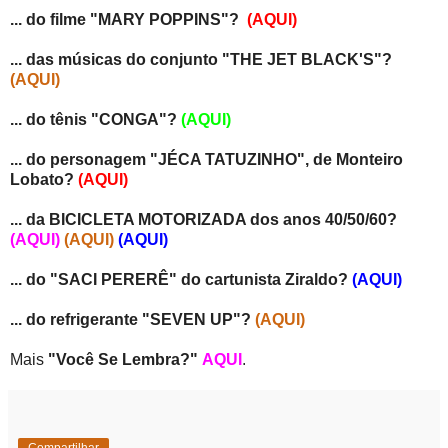
... do filme "MARY POPPINS"?
(AQUI)
... das músicas do conjunto "THE JET BLACK'S"?
(AQUI)
... do tênis "CONGA"?
(AQUI)
... do personagem "JÉCA TATUZINHO", de Monteiro
Lobato?
(AQUI)
... da BICICLETA MOTORIZADA dos anos 40/50/60?
(AQUI)
(AQUI)
(AQUI)
... do "SACI PERERÊ" do cartunista Ziraldo?
(AQUI)
... do refrigerante "SEVEN UP"?
(AQUI)
Mais
"Você Se Lembra?"
AQUI
.
Compartilhar