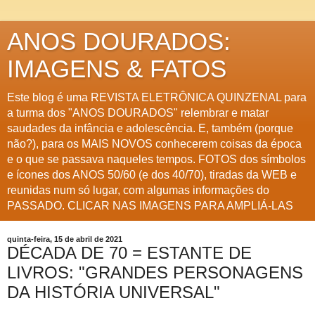
ANOS DOURADOS:
IMAGENS & FATOS
Este blog é uma REVISTA ELETRÔNICA QUINZENAL para
a turma dos "ANOS DOURADOS" relembrar e matar
saudades da infância e adolescência. E, também (porque
não?), para os MAIS NOVOS conhecerem coisas da época
e o que se passava naqueles tempos. FOTOS dos símbolos
e ícones dos ANOS 50/60 (e dos 40/70), tiradas da WEB e
reunidas num só lugar, com algumas informações do
PASSADO. CLICAR NAS IMAGENS PARA AMPLIÁ-LAS
quinta-feira, 15 de abril de 2021
DÉCADA DE 70 = ESTANTE DE
LIVROS: "GRANDES PERSONAGENS
DA HISTÓRIA UNIVERSAL"