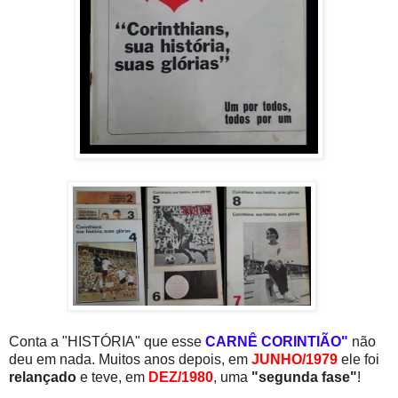
Conta a "HISTÓRIA" que esse
CARNÊ CORINTIÃO"
não
deu em nada. Muitos anos depois, em
JUNHO/1979
ele foi
relançado
e teve, em
DEZ/1980
, uma
"segunda fase"
!