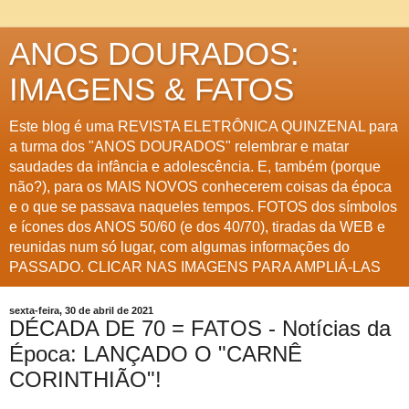
ANOS DOURADOS:
IMAGENS & FATOS
Este blog é uma REVISTA ELETRÔNICA QUINZENAL para
a turma dos "ANOS DOURADOS" relembrar e matar
saudades da infância e adolescência. E, também (porque
não?), para os MAIS NOVOS conhecerem coisas da época
e o que se passava naqueles tempos. FOTOS dos símbolos
e ícones dos ANOS 50/60 (e dos 40/70), tiradas da WEB e
reunidas num só lugar, com algumas informações do
PASSADO. CLICAR NAS IMAGENS PARA AMPLIÁ-LAS
sexta-feira, 30 de abril de 2021
DÉCADA DE 70 = FATOS - Notícias da
Época: LANÇADO O "CARNÊ
CORINTHIÃO"!