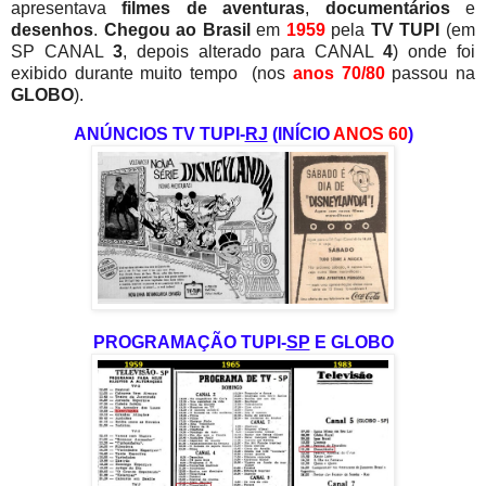
apresentava
filmes de aventuras
,
documentários
e
desenhos
.
Chegou ao Brasil
em
1959
pela
TV TUPI
(em
SP CANAL
3
, depois alterado para CANAL
4
) onde foi
exibido durante muito tempo (nos
anos 70/80
passou na
GLOBO
).
ANÚNCIOS TV TUPI-
RJ
(INÍCIO
ANOS 60
)
PROGRAMAÇÃO TUPI-
SP
E GLOBO