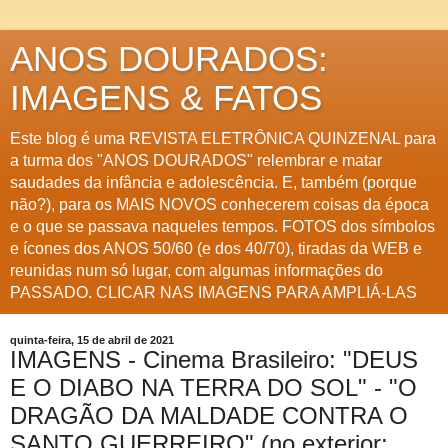
ANOS DOURADOS:
IMAGENS & FATOS
Este blog é uma REVISTA ELETRÔNICA QUINZENAL para
a turma dos "ANOS DOURADOS" relembrar e matar
saudades da infância e adolescência. E, também (porque
não?), para os MAIS NOVOS conhecerem coisas da época
e o que se passava naqueles tempos. FOTOS dos símbolos
e ícones dos ANOS 50/60 (e dos 40/70), tiradas da WEB e
reunidas num só lugar, com algumas informações do
PASSADO. CLICAR NAS IMAGENS PARA AMPLIÁ-LAS
quinta-feira, 15 de abril de 2021
IMAGENS - Cinema Brasileiro: "DEUS
E O DIABO NA TERRA DO SOL" - "O
DRAGÃO DA MALDADE CONTRA O
SANTO GUERREIRO" (no exterior: