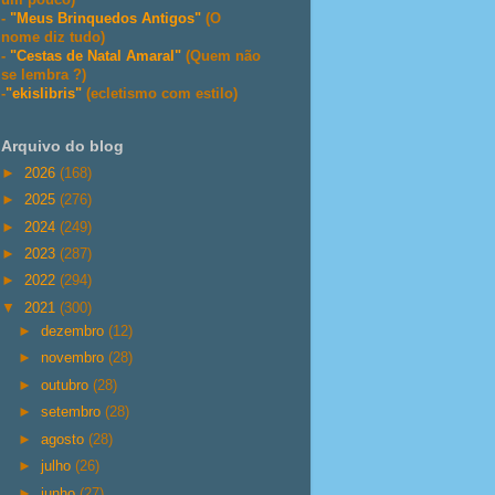
-
"Meus Brinquedos Antigos"
(O
nome diz tudo)
-
"Cestas de Natal Amaral"
(Quem não
se lembra ?)
-
"ekislibris"
(ecletismo com estilo)
Arquivo do blog
►
2026
(168)
►
2025
(276)
►
2024
(249)
►
2023
(287)
►
2022
(294)
▼
2021
(300)
►
dezembro
(12)
►
novembro
(28)
►
outubro
(28)
►
setembro
(28)
►
agosto
(28)
►
julho
(26)
►
junho
(27)