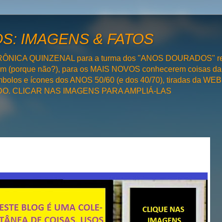
: IMAGENS & FATOS
RÔNICA QUINZENAL para a turma dos "ANOS DOURADOS" rel
bém (porque não?), para os MAIS NOVOS conhecerem coisas da
olos e ícones dos ANOS 50/60 (e dos 40/70), tiradas da WEB 
SADO. CLICAR NAS IMAGENS PARA AMPLIÁ-LAS