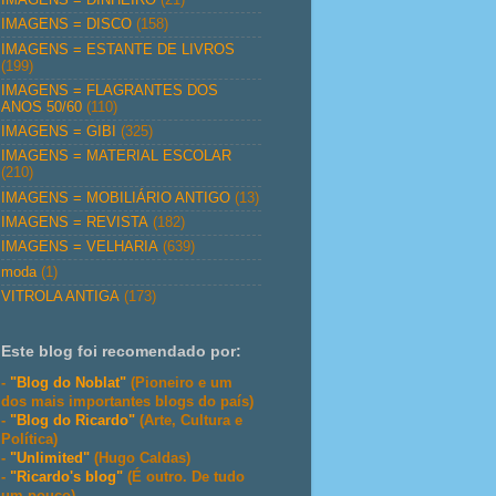
IMAGENS = DISCO
(158)
IMAGENS = ESTANTE DE LIVROS
(199)
IMAGENS = FLAGRANTES DOS
ANOS 50/60
(110)
IMAGENS = GIBI
(325)
IMAGENS = MATERIAL ESCOLAR
(210)
IMAGENS = MOBILIÁRIO ANTIGO
(13)
IMAGENS = REVISTA
(182)
IMAGENS = VELHARIA
(639)
moda
(1)
VITROLA ANTIGA
(173)
Este blog foi recomendado por:
-
"Blog do Noblat"
(Pioneiro e um
dos mais importantes blogs do país)
-
"Blog do Ricardo"
(Arte, Cultura e
Política)
-
"Unlimited"
(Hugo Caldas)
-
"Ricardo's blog"
(É outro. De tudo
um pouco)