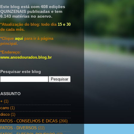
Este blog está com 408 edições
QUINZENAIS publicadas e tem
6.143 matérias no acervo.
*Atualização do blog: todo dia
15 e 30
de cada mês.
*Clique
aqui
para ir à página
principal.
*Endereço:
www.anosdourados.blog.br
Pesquisar este blog
ASSUNTO
+
(1)
carro
(1)
disco
(1)
FATOS - CONSELHOS E DICAS
(266)
FATOS - DIVERSOS
(22)