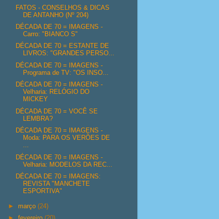
FATOS - CONSELHOS & DICAS
DE ANTANHO (Nº 204)
DÉCADA DE 70 = IMAGENS -
Carro: "BIANCO S"
DÉCADA DE 70 = ESTANTE DE
LIVROS: "GRANDES PERSO...
DÉCADA DE 70 = IMAGENS -
Programa de TV: "OS INSO...
DÉCADA DE 70 = IMAGENS -
Velharia: RELÓGIO DO
MICKEY
DÉCADA DE 70 = VOCÊ SE
LEMBRA?
DÉCADA DE 70 = IMAGENS -
Moda: PARA OS VERÕES DE
...
DÉCADA DE 70 = IMAGENS -
Velharia: MODELOS DA REC...
DÉCADA DE 70 = IMAGENS:
REVISTA "MANCHETE
ESPORTIVA"
►
março
(24)
►
fevereiro
(20)