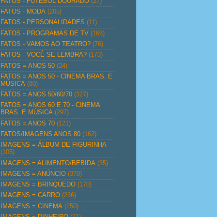
FATOS - FUTEBOL DOURADO
(27)
FATOS - MODA
(205)
FATOS - PERSONALIDADES
(11)
FATOS - PROGRAMAS DE TV
(166)
FATOS - VAMOS AO TEATRO?
(76)
FATOS - VOCÊ SE LEMBRA?
(173)
FATOS = ANOS 50
(24)
FATOS = ANOS 50 - CINEMA BRAS. E
MÚSICA
(80)
FATOS = ANOS 50/60/70
(327)
FATOS = ANOS 60 E 70 - CINEMA
BRAS. E MÚSICA
(297)
FATOS = ANOS 70
(121)
FATOS/IMAGENS ANOS 80
(162)
IMAGENS = ÁLBUM DE FIGURINHA
(105)
IMAGENS = ALIMENTO/BEBIDA
(35)
IMAGENS = ANÚNCIO
(370)
IMAGENS = BRINQUEDO
(170)
IMAGENS = CARRO
(236)
IMAGENS = CINEMA
(250)
IMAGENS = DINHEIRO
(21)