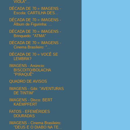
VIOLA"...
DÉCADA DE 70 = IMAGENS -
Escola: CARTILHA DES...
DÉCADA DE 70 = IMAGENS -
Álbum de Figurinha: ...
DÉCADA DE 70 = IMAGENS -
Brinquedo: "ATMA"
DÉCADA DE 70 = IMAGENS -
Cinema Brasileiro: "...
DÉCADA DE 70 = VOCÊ SE
LEMBRA?
IMAGENS - Anúncio:
BISCOITO/BOLACHA
"PIRAQUÊ"
QUADRO DE AVISOS
IMAGENS - Gibi: "AVENTURAS
DE TINTIM"
IMAGENS - Disco: BERT
KAEMPFERT
FATOS - EFEMÉRIDES
DOURADAS
IMAGENS - Cinema Brasileiro:
"DEUS E O DIABO NA TE...