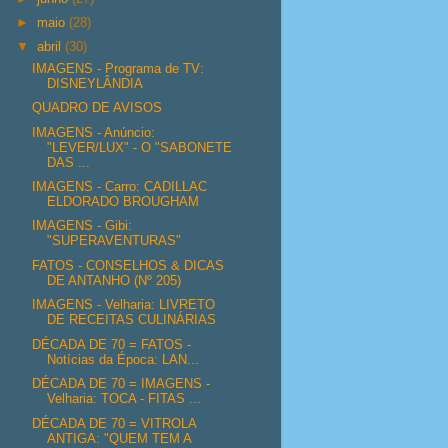
►
maio
(28)
▼
abril
(30)
IMAGENS - Programa de TV:
DISNEYLÂNDIA
QUADRO DE AVISOS
IMAGENS - Anúncio:
"LEVER/LUX" - O "SABONETE
DAS ...
IMAGENS - Carro: CADILLAC
ELDORADO BROUGHAM
IMAGENS - Gibi:
"SUPERAVENTURAS"
FATOS - CONSELHOS & DICAS
DE ANTANHO (Nº 205)
IMAGENS - Velharia: LIVRETO
DE RECEITAS CULINÁRIAS
DÉCADA DE 70 = FATOS -
Notícias da Época: LAN...
DÉCADA DE 70 = IMAGENS -
Velharia: TOCA - FITAS ...
DÉCADA DE 70 = VITROLA
ANTIGA: "QUEM TEM A