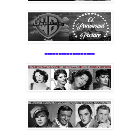
==================