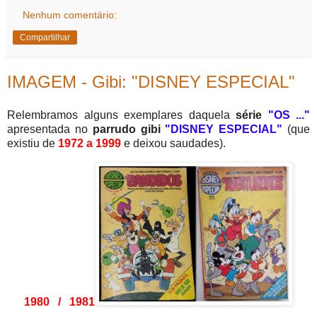
Nenhum comentário:
Compartilhar
IMAGEM - Gibi: "DISNEY ESPECIAL"
Relembramos alguns exemplares daquela
série
"OS ..."
apresentada no
parrudo gibi
"DISNEY ESPECIAL"
(que
existiu de
1972 a 1999
e deixou saudades).
1980 / 1981