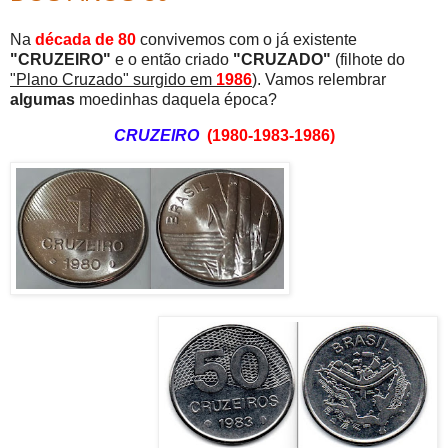
Na
década de 80
convivemos com o já existente
"CRUZEIRO"
e o então criado
"CRUZADO"
(filhote do
"Plano Cruzado" surgido em
1986
). Vamos relembrar
algumas
moedinhas
daquela época?
CRUZEIRO
(
1980-1983-1986)