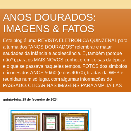
ANOS DOURADOS:
IMAGENS & FATOS
Este blog é uma REVISTA ELETRÔNICA QUINZENAL para
a turma dos "ANOS DOURADOS" relembrar e matar
saudades da infância e adolescência. E, também (porque
não?), para os MAIS NOVOS conhecerem coisas da época
e o que se passava naqueles tempos. FOTOS dos símbolos
e ícones dos ANOS 50/60 (e dos 40/70), tiradas da WEB e
reunidas num só lugar, com algumas informações do
PASSADO. CLICAR NAS IMAGENS PARA AMPLIÁ-LAS
quinta-feira, 29 de fevereiro de 2024