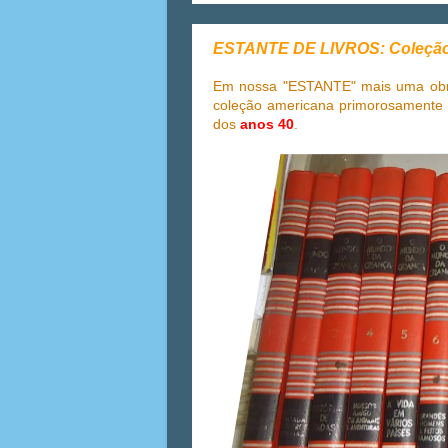
ESTANTE DE LIVROS: Coleç
Em nossa "ESTANTE" mais uma ob
coleção americana primorosamente 
dos
anos 40
.