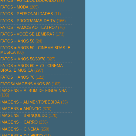
FATOS - FUTEBOL DOURADO
(27)
FATOS - MODA
(205)
FATOS - PERSONALIDADES
(11)
FATOS - PROGRAMAS DE TV
(166)
FATOS - VAMOS AO TEATRO?
(76)
FATOS - VOCÊ SE LEMBRA?
(173)
FATOS = ANOS 50
(24)
FATOS = ANOS 50 - CINEMA BRAS. E
MÚSICA
(80)
FATOS = ANOS 50/60/70
(327)
FATOS = ANOS 60 E 70 - CINEMA
BRAS. E MÚSICA
(297)
FATOS = ANOS 70
(121)
FATOS/IMAGENS ANOS 80
(162)
IMAGENS = ÁLBUM DE FIGURINHA
(105)
IMAGENS = ALIMENTO/BEBIDA
(35)
IMAGENS = ANÚNCIO
(370)
IMAGENS = BRINQUEDO
(170)
IMAGENS = CARRO
(236)
IMAGENS = CINEMA
(250)
IMAGENS = DINHEIRO
(21)