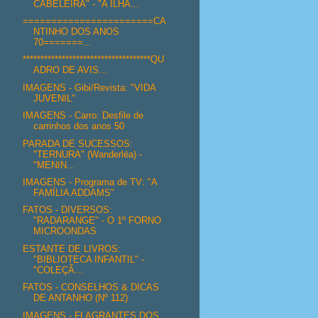
CABELEIRA" - "A ILHA...
=======================CA
NTINHO DOS ANOS
70=======...
************************************QU
ADRO DE AVIS...
IMAGENS - Gibi/Revista: "VIDA
JUVENIL"
IMAGENS - Carro: Desfile de
carrinhos dos anos 50
PARADA DE SUCESSOS:
"TERNURA" (Wanderléa) -
"MENIN...
IMAGENS - Programa de TV: "A
FAMÍLIA ADDAMS"
FATOS - DIVERSOS:
"RADARANGE" - O 1º FORNO
MICROONDAS
ESTANTE DE LIVROS:
"BIBLIOTECA INFANTIL" -
"COLEÇÃ...
FATOS - CONSELHOS & DICAS
DE ANTANHO (Nº 112)
IMAGENS - FLAGRANTES DOS