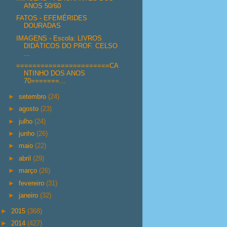
ANOS 50/60
FATOS - EFEMÉRIDES
DOURADAS
IMAGENS - Escola: LIVROS
DIDÁTICOS DO PROF. CELSO
...
=======================CA
NTINHO DOS ANOS
70=======...
►
setembro
(24)
►
agosto
(23)
►
julho
(24)
►
junho
(26)
►
maio
(22)
►
abril
(29)
►
março
(26)
►
fevereiro
(31)
►
janeiro
(32)
►
2015
(368)
►
2014
(427)