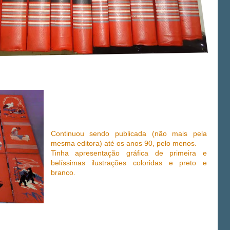
Continuou sendo publicada (não mais pela
mesma editora) até os anos 90, pelo menos.
Tinha apresentação gráfica de primeira e
belíssimas ilustrações coloridas e preto e
branco.