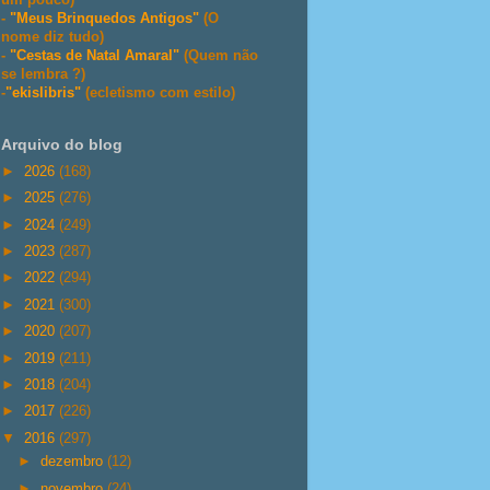
-
"Meus Brinquedos Antigos"
(O
nome diz tudo)
-
"Cestas de Natal Amaral"
(Quem não
se lembra ?)
-
"ekislibris"
(ecletismo com estilo)
Arquivo do blog
►
2026
(168)
►
2025
(276)
►
2024
(249)
►
2023
(287)
►
2022
(294)
►
2021
(300)
►
2020
(207)
►
2019
(211)
►
2018
(204)
►
2017
(226)
▼
2016
(297)
►
dezembro
(12)
►
novembro
(24)