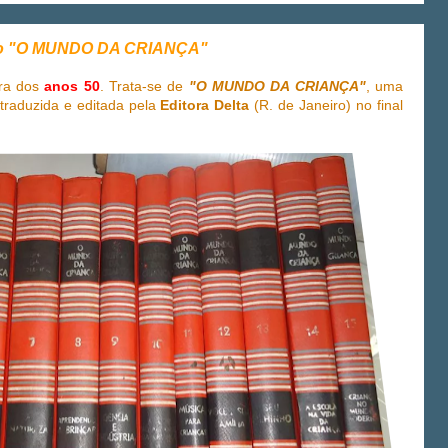
ão "O MUNDO DA CRIANÇA"
ra dos
anos 50
. Trata-se de
"O MUNDO DA CRIANÇA"
, uma
traduzida e editada pela
Editora Delta
(R. de Janeiro) no final