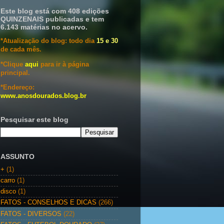
Este blog está com 408 edições
QUINZENAIS publicadas e tem
6.143 matérias no acervo.
*Atualização do blog: todo dia
15 e 30
de cada mês.
*Clique
aqui
para ir à página
principal.
*Endereço:
www.anosdourados.blog.br
Pesquisar este blog
ASSUNTO
+
(1)
carro
(1)
disco
(1)
FATOS - CONSELHOS E DICAS
(266)
FATOS - DIVERSOS
(22)