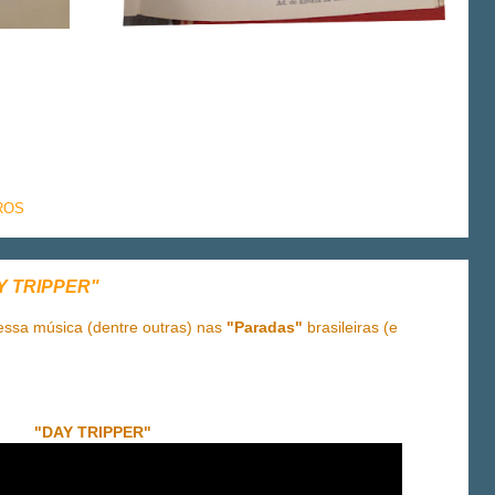
ROS
Y TRIPPER"
sa música (dentre outras) nas
"Paradas"
brasileiras (e
"DAY TRIPPER"