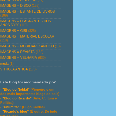
IMAGENS = DISCO
(158)
IMAGENS = ESTANTE DE LIVROS
(199)
IMAGENS = FLAGRANTES DOS
ANOS 50/60
(110)
IMAGENS = GIBI
(325)
IMAGENS = MATERIAL ESCOLAR
(210)
IMAGENS = MOBILIÁRIO ANTIGO
(13)
IMAGENS = REVISTA
(182)
IMAGENS = VELHARIA
(639)
moda
(1)
VITROLA ANTIGA
(173)
Este blog foi recomendado por:
-
"Blog do Noblat"
(Pioneiro e um
dos mais importantes blogs do país)
-
"Blog do Ricardo"
(Arte, Cultura e
Política)
-
"Unlimited"
(Hugo Caldas)
-
"Ricardo's blog"
(É outro. De tudo
um pouco)