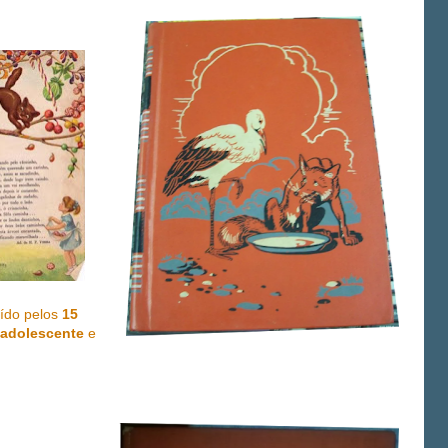
uído pelos
15
 adolescente
e