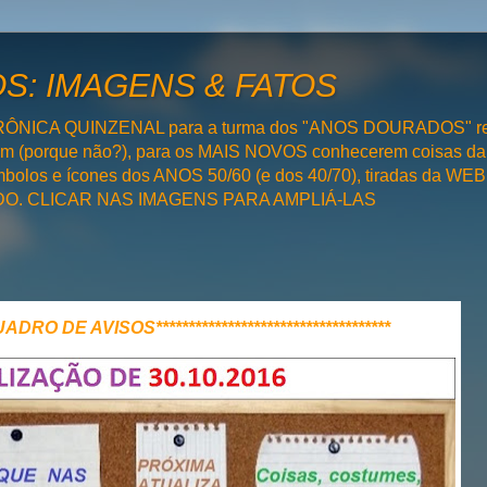
: IMAGENS & FATOS
RÔNICA QUINZENAL para a turma dos "ANOS DOURADOS" rel
bém (porque não?), para os MAIS NOVOS conhecerem coisas da
olos e ícones dos ANOS 50/60 (e dos 40/70), tiradas da WEB 
SADO. CLICAR NAS IMAGENS PARA AMPLIÁ-LAS
**QUADRO DE AVISOS************************************