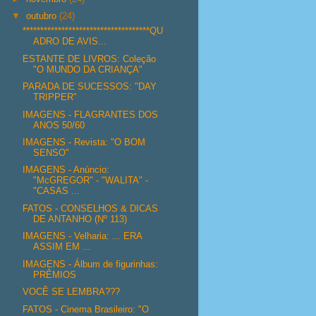
▼
outubro
(24)
************************************QU
ADRO DE AVIS...
ESTANTE DE LIVROS: Coleção
"O MUNDO DA CRIANÇA"
PARADA DE SUCESSOS: "DAY
TRIPPER"
IMAGENS - FLAGRANTES DOS
ANOS 50/60
IMAGENS - Revista: "O BOM
SENSO"
IMAGENS - Anúncio:
"McGREGOR" - "WALITA" -
"CASAS ...
FATOS - CONSELHOS & DICAS
DE ANTANHO (Nº 113)
IMAGENS - Velharia: ... ERA
ASSIM EM ...
IMAGENS - Álbum de figurinhas:
PRÊMIOS
VOCÊ SE LEMBRA???
FATOS - Cinema Brasileiro: "O