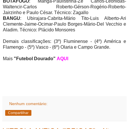
BOTAFOGO
: Manga-Paulistinha-Zé Carlos-Leônidas-
Waltencir-Carlos Roberto-Gérson-Rogério-Roberto-
Jairzinho e Paulo César. Técnico: Zagallo
BANGU
: Ubirajara-Cabrita-Mário Tito-Luis Alberto-Ari
Clemente-Jaime-Ocimar-Paulo Borges-Mário-Del Vecchio e
Aladim. Técnico: Plácido Monsores
Demais classificações: (3º) Fluminense - (4º) América e
Flamengo - (5º) Vasco - (6º) Olaria e Campo Grande.
Mais
"Futebol Dourado"
AQUI
Nenhum comentário:
Compartilhar