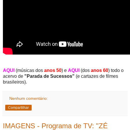
AQUI
(músicas dos
anos 50
) e
AQUI
(dos
anos 60
) todo o
acervo de
"Parada de Sucessos"
(e cartazes de filmes
brasileiros).
Nenhum comentário:
Compartilhar
IMAGENS - Programa de TV: "ZÉ