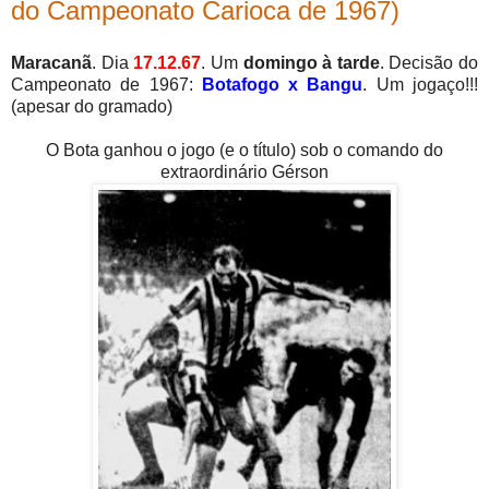
do Campeonato Carioca de 1967)
Maracanã
. Dia
17.12.67
. Um
domingo à tarde
. Decisão do
Campeonato de 1967:
Botafogo x Bangu
. Um jogaço!!!
(apesar do gramado)
O Bota ganhou o jogo (e o título) sob o comando do
extraordinário Gérson