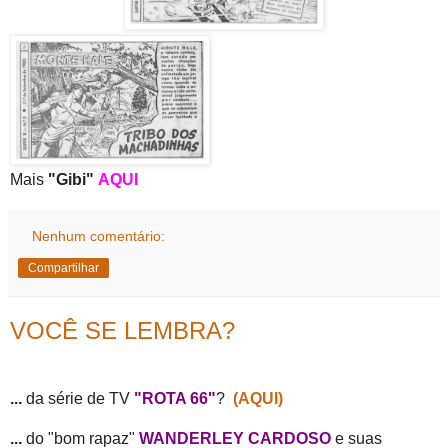
Mais
"Gibi"
AQUI
Nenhum comentário:
Compartilhar
VOCÊ SE LEMBRA?
...
da série de TV
"ROTA 66"
?
(AQUI)
...
do "bom rapaz"
WANDERLEY CARDOSO
e suas