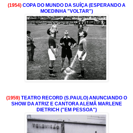
(1954)
COPA DO MUNDO DA SUÍÇA (ESPERANDO A
MOEDINHA "VOLTAR")
(1959)
TEATRO RECORD (S.PAULO) ANUNCIANDO O
SHOW DA ATRIZ E CANTORA ALEMÃ MARLENE
DIETRICH ("EM PESSOA")