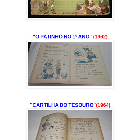
"O PATINHO NO 1º ANO"
(1962)
"CARTILHA DO TESOURO"
(1964)