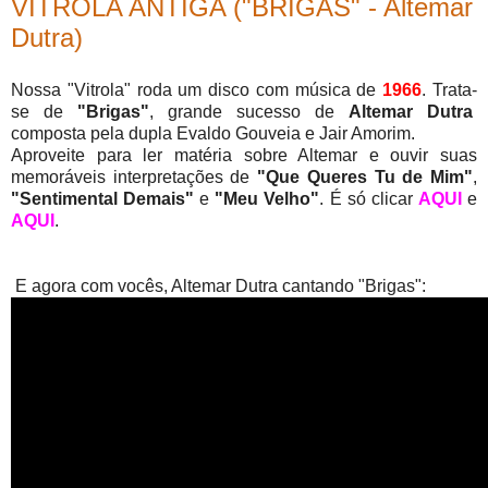
VITROLA ANTIGA ("BRIGAS" - Altemar
Dutra)
Nossa "Vitrola" roda um disco com música de
1966
. Trata-
se de
"Brigas"
, grande sucesso de
Altemar Dutra
composta pela dupla Evaldo Gouveia e Jair Amorim.
Aproveite para ler matéria sobre Altemar e ouvir suas
memoráveis interpretações de
"Que Queres Tu de Mim"
,
"Sentimental Demais"
e
"Meu Velho"
. É só clicar
AQUI
e
AQUI
.
E agora com vocês, Altemar Dutra cantando "Brigas":