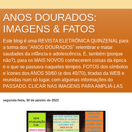
ANOS DOURADOS:
IMAGENS & FATOS
Este blog é uma REVISTA ELETRÔNICA QUINZENAL para
a turma dos "ANOS DOURADOS" relembrar e matar
saudades da infância e adolescência. E, também (porque
não?), para os MAIS NOVOS conhecerem coisas da época
e o que se passava naqueles tempos. FOTOS dos símbolos
e ícones dos ANOS 50/60 (e dos 40/70), tiradas da WEB e
reunidas num só lugar, com algumas informações do
PASSADO. CLICAR NAS IMAGENS PARA AMPLIÁ-LAS
segunda-feira, 30 de janeiro de 2023