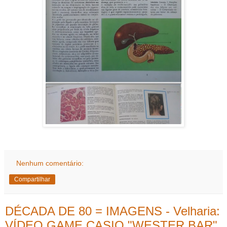
Nenhum comentário:
Compartilhar
DÉCADA DE 80 = IMAGENS - Velharia:
VÍDEO GAME CASIO "WESTER BAR"