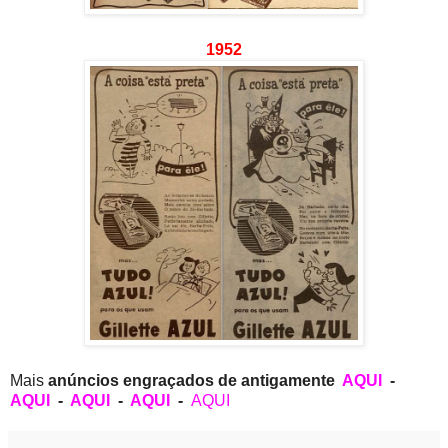
1952
Mais
anúncios engraçados de antigamente
AQUI
-
AQUI
-
AQUI
-
AQUI
-
AQUI