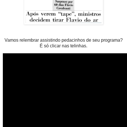
Vamos relembrar assistindo pedacinhos de seu programa?
É só clicar nas telinhas.