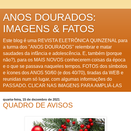
ANOS DOURADOS:
IMAGENS & FATOS
Este blog é uma REVISTA ELETRÔNICA QUINZENAL para
a turma dos "ANOS DOURADOS" relembrar e matar
saudades da infância e adolescência. E, também (porque
não?), para os MAIS NOVOS conhecerem coisas da época
e o que se passava naqueles tempos. FOTOS dos símbolos
e ícones dos ANOS 50/60 (e dos 40/70), tiradas da WEB e
reunidas num só lugar, com algumas informações do
PASSADO. CLICAR NAS IMAGENS PARA AMPLIÁ-LAS
quarta-feira, 15 de dezembro de 2021
QUADRO DE AVISOS