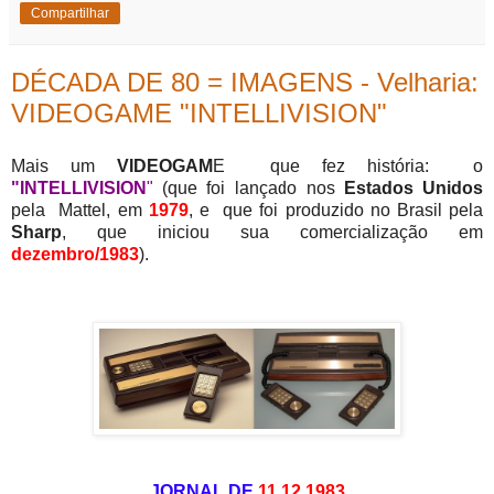
Compartilhar
DÉCADA DE 80 = IMAGENS - Velharia:
VIDEOGAME "INTELLIVISION"
Mais um
VIDEOGAM
E que fez história: o
"INTELLIVISION
"
(que foi lançado nos
Estados Unidos
pela Mattel, em
1979
, e que foi produzido no Brasil pela
Sharp
,
que iniciou sua comercialização em
dezembro/1983
).
JORNAL DE
11.12.1983