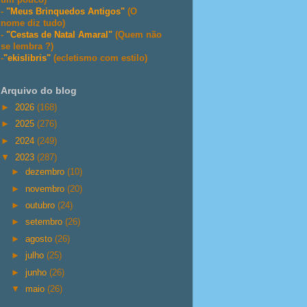
-
"Meus Brinquedos Antigos"
(O
nome diz tudo)
-
"Cestas de Natal Amaral"
(Quem não
se lembra ?)
-
"ekislibris"
(ecletismo com estilo)
Arquivo do blog
►
2026
(168)
►
2025
(276)
►
2024
(249)
▼
2023
(287)
►
dezembro
(10)
►
novembro
(20)
►
outubro
(24)
►
setembro
(26)
►
agosto
(26)
►
julho
(25)
►
junho
(26)
▼
maio
(26)