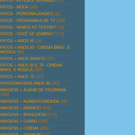
FATOS - FUTEBOL DOURADO
(27)
FATOS - MODA
(205)
FATOS - PERSONALIDADES
(11)
FATOS - PROGRAMAS DE TV
(166)
FATOS - VAMOS AO TEATRO?
(76)
FATOS - VOCÊ SE LEMBRA?
(173)
FATOS = ANOS 50
(24)
FATOS = ANOS 50 - CINEMA BRAS. E
MÚSICA
(80)
FATOS = ANOS 50/60/70
(327)
FATOS = ANOS 60 E 70 - CINEMA
BRAS. E MÚSICA
(297)
FATOS = ANOS 70
(121)
FATOS/IMAGENS ANOS 80
(162)
IMAGENS = ÁLBUM DE FIGURINHA
(105)
IMAGENS = ALIMENTO/BEBIDA
(35)
IMAGENS = ANÚNCIO
(370)
IMAGENS = BRINQUEDO
(170)
IMAGENS = CARRO
(236)
IMAGENS = CINEMA
(250)
IMAGENS = DINHEIRO
(21)