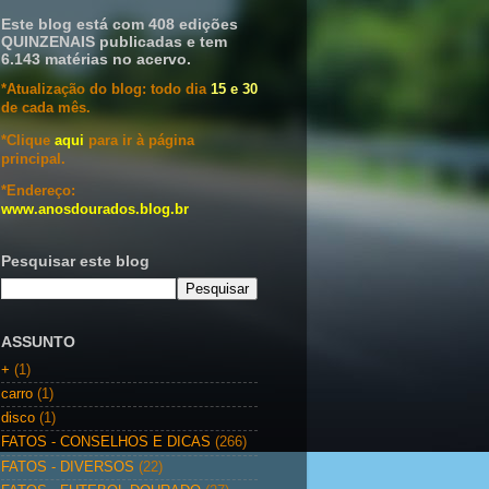
Este blog está com 408 edições
QUINZENAIS publicadas e tem
6.143 matérias no acervo.
*Atualização do blog: todo dia
15 e 30
de cada mês.
*Clique
aqui
para ir à página
principal.
*Endereço:
www.anosdourados.blog.br
Pesquisar este blog
ASSUNTO
+
(1)
carro
(1)
disco
(1)
FATOS - CONSELHOS E DICAS
(266)
FATOS - DIVERSOS
(22)