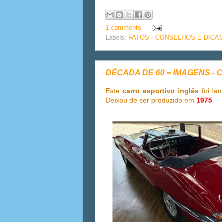
1 comments
Labels:
FATOS - CONSELHOS E DICA
DÉCADA DE 60 = IMAGENS - C
Este
carro esportivo inglês
foi la
Deixou de ser produzido em
1975
.