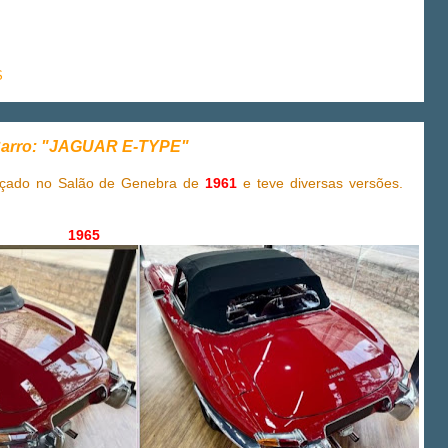
S
arro: "JAGUAR E-TYPE"
nçado no Salão de Genebra de
1961
e teve diversas versões.
1965