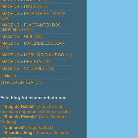
IMAGENS = DISCO
(158)
IMAGENS = ESTANTE DE LIVROS
(199)
IMAGENS = FLAGRANTES DOS
ANOS 50/60
(110)
IMAGENS = GIBI
(325)
IMAGENS = MATERIAL ESCOLAR
(210)
IMAGENS = MOBILIÁRIO ANTIGO
(13)
IMAGENS = REVISTA
(182)
IMAGENS = VELHARIA
(639)
moda
(1)
VITROLA ANTIGA
(173)
Este blog foi recomendado por:
-
"Blog do Noblat"
(Pioneiro e um
dos mais importantes blogs do país)
-
"Blog do Ricardo"
(Arte, Cultura e
Política)
-
"Unlimited"
(Hugo Caldas)
-
"Ricardo's blog"
(É outro. De tudo
um pouco)