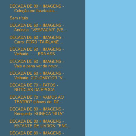
DÉCADA DE 80 = IMAGENS -
Coleção em fascículos...
Sem título
DÉCADA DE 60 = IMAGENS -
Anúncio: "VESPACAR" (VE...
DÉCADA DE 60 = IMAGENS -
Carro: FORD "FAIRLANE ...
DÉCADA DE 60 = IMAGENS -
Velharia: . . . ERA ASS...
DÉCADA DE 60 = IMAGENS -
Vale a pena ver de novo:...
DÉCADA DE 60 = IMAGENS -
Velharia: CICLOMOTOR "V...
DÉCADA DE 70 = FATOS -
NOTÍCIAS DA ÉPOCA
DÉCADA DE 70 = VAMOS AO
TEATRO? (shows de: DZ...
DÉCADA DE 80 = IMAGENS -
Brinquedo: BONECA "RITA"
DÉCADA DE 80 = IMAGENS -
ESTANTE DE LIVROS: "ENC...
DÉCADA DE 80 = IMAGENS -