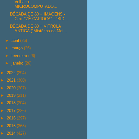
Velharia:
MICROCOMPUTADO...
DÉCADA DE 80 = IMAGENS -
Gibi: "ZÉ CARIOCA" - "BID...
DÉCADA DE 80 = VITROLA
ANTIGA ("Mistérios da Mei...
►
abril
(26)
►
março
(26)
►
fevereiro
(26)
►
janeiro
(26)
►
2022
(294)
►
2021
(300)
►
2020
(207)
►
2019
(211)
►
2018
(204)
►
2017
(226)
►
2016
(297)
►
2015
(368)
►
2014
(427)