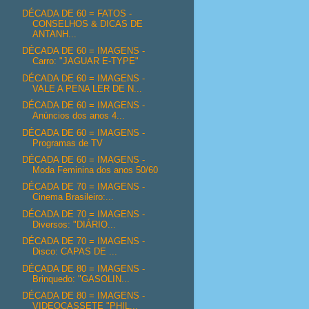
DÉCADA DE 60 = FATOS -
CONSELHOS & DICAS DE
ANTANH...
DÉCADA DE 60 = IMAGENS -
Carro: "JAGUAR E-TYPE"
DÉCADA DE 60 = IMAGENS -
VALE A PENA LER DE N...
DÉCADA DE 60 = IMAGENS -
Anúncios dos anos 4...
DÉCADA DE 60 = IMAGENS -
Programas de TV
DÉCADA DE 60 = IMAGENS -
Moda Feminina dos anos 50/60
DÉCADA DE 70 = IMAGENS -
Cinema Brasileiro:...
DÉCADA DE 70 = IMAGENS -
Diversos: "DIÁRIO...
DÉCADA DE 70 = IMAGENS -
Disco: CAPAS DE ...
DÉCADA DE 80 = IMAGENS -
Brinquedo: "GASOLIN...
DÉCADA DE 80 = IMAGENS -
VIDEOCASSETE "PHIL...