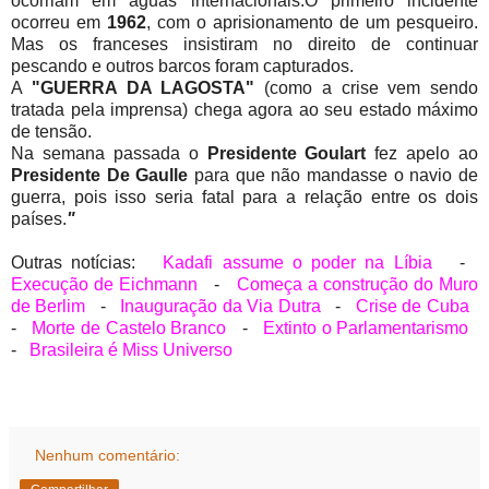
ocorriam em águas internacionais.O primeiro incidente
ocorreu em
1962
, com o aprisionamento de um pesqueiro.
Mas os franceses insistiram no direito de continuar
pescando e outros barcos foram capturados.
A
"GUERRA DA LAGOSTA"
(como a crise vem sendo
tratada pela imprensa) chega agora ao seu estado máximo
de tensão.
Na semana passada o
Presidente Goulart
fez apelo ao
Presidente De Gaulle
para que não mandasse o navio de
guerra, pois isso seria fatal para a relação entre os dois
países.
"
Outras notícias:
Kadafi assume o poder na Líbia
-
Execução de Eichmann
-
Começa a construção do Muro
de Berlim
-
Inauguração da Via Dutra
-
Crise de Cuba
-
Morte de Castelo Branco
-
Extinto o Parlamentarismo
-
Brasileira é Miss Universo
Nenhum comentário: