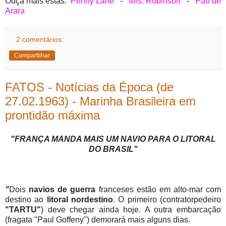
Ouça mais estas:
Penny Lane
-
Mrs. Robinson
-
Pau de
Arara
2 comentários:
Compartilhar
FATOS - Notícias da Época (de
27.02.1963) - Marinha Brasileira em
prontidão máxima
"FRANÇA MANDA MAIS UM NAVIO PARA O LITORAL
DO BRASIL"
"
Dois
navios de guerra
franceses estão em alto-mar com
destino ao
litoral nordestino
. O primeiro (contratorpedeiro
"TARTU"
) deve chegar ainda hoje. A outra embarcação
(fragata "Paul Goffeny") demorará mais alguns dias.