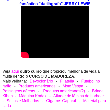
fantástico "datilógrafo" JERRY LEWIS
Veja
aqui
outro curso
que propiciou melhoria de vida a
muita gente: o
CURSO DE MADUREZA
.
Mais velharia:
Devocionário
-
Filatelia
-
Futebol no
rádio
-
Produtos americanos
-
Moto Vespa
-
Passagens aéreas
-
Produtos americanos(2)
-
Brinde
Kibon
-
Máquina Kodak
-
Afiador de lâmina de barbear
-
Secos e Molhados
-
Cigarros Caporal
-
Material para
carta