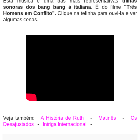
Esta música é uma das mais representativas
trilhas
sonoras dos bang bang à italiana
. É do filme
"Três
Homens em Conflito"
. Clique na telinha para ouvi-la e ver
algumas cenas.
Veja também:
A História de Ruth
-
Matinês
-
Os
Desajustados
-
Intriga Internacional
-