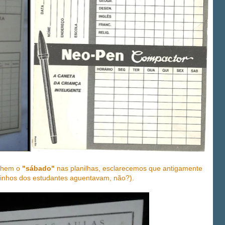
anhem o
"sábado"
nas planilhas, esclarecemos que antigamente
dinhos dos estudantes aguentavam, não?).