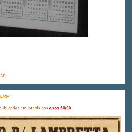
LAR
A-SE"
publicadas em jornais dos
anos 50/60
.