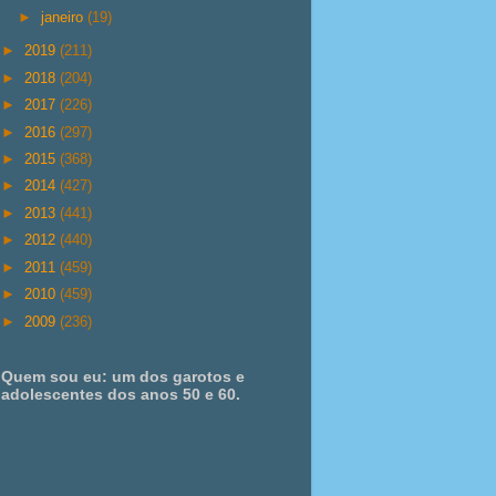
►
janeiro
(19)
►
2019
(211)
►
2018
(204)
►
2017
(226)
►
2016
(297)
►
2015
(368)
►
2014
(427)
►
2013
(441)
►
2012
(440)
►
2011
(459)
►
2010
(459)
►
2009
(236)
Quem sou eu: um dos garotos e
adolescentes dos anos 50 e 60.