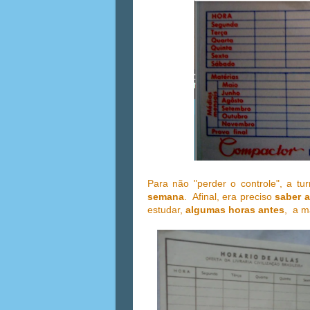
Para não "perder o controle", a t
semana
. Afinal, era preciso
saber 
estudar,
algumas horas antes
, a m