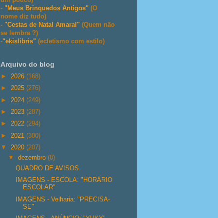
-
"Meus Brinquedos Antigos"
(O
nome diz tudo)
-
"Cestas de Natal Amaral"
(Quem não
se lembra ?)
-
"ekislibris"
(ecletismo com estilo)
Arquivo do blog
►
2026
(168)
►
2025
(276)
►
2024
(249)
►
2023
(287)
►
2022
(294)
►
2021
(300)
▼
2020
(207)
▼
dezembro
(8)
QUADRO DE AVISOS
IMAGENS - ESCOLA: "HORÁRIO
ESCOLAR"
IMAGENS - Velharia: "PRECISA-
SE"