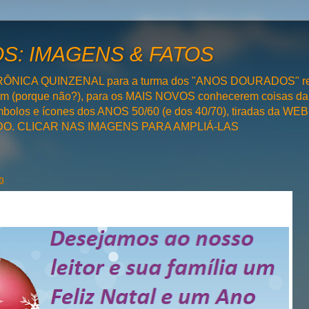
: IMAGENS & FATOS
RÔNICA QUINZENAL para a turma dos "ANOS DOURADOS" rel
bém (porque não?), para os MAIS NOVOS conhecerem coisas da
olos e ícones dos ANOS 50/60 (e dos 40/70), tiradas da WEB 
SADO. CLICAR NAS IMAGENS PARA AMPLIÁ-LAS
0