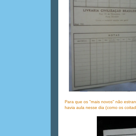
Para que os "mais novos" não estr
havia aula nesse dia (como os coita