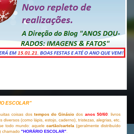
IO ESCOLAR"
uitas coisas dos
tempos do Ginásio
dos
anos 50/60
: livros
s diversos (como lápis, estojo, caderno), tristezas, alegrias, etc.
ase todo mundo: aquele
cartão/cartela
(geralmente distribuído
r) chamado
"HORÁRIO ESCOLAR"
.