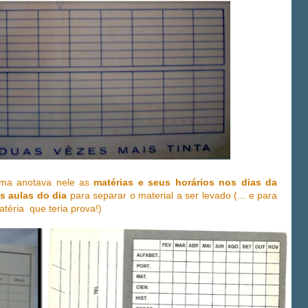
urma anotava nele as
matérias e seus horários
nos dias da
as
aulas do dia
para separar o material a ser levado (... e para
atéria que teria prova!)