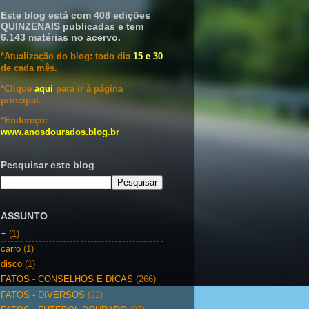
Este blog está com 408 edições
QUINZENAIS publicadas e tem
6.143 matérias no acervo.
*Atualização do blog: todo dia
15 e 30
de cada mês.
*Clique
aqui
para ir à página
principal.
*Endereço:
www.anosdourados.blog.br
Pesquisar este blog
ASSUNTO
+
(1)
carro
(1)
disco
(1)
FATOS - CONSELHOS E DICAS
(266)
FATOS - DIVERSOS
(22)