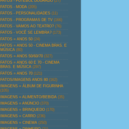
FATOS - FUTEBOL DOURADO
(27)
FATOS - MODA
(205)
FATOS - PERSONALIDADES
(11)
FATOS - PROGRAMAS DE TV
(166)
FATOS - VAMOS AO TEATRO?
(76)
FATOS - VOCÊ SE LEMBRA?
(173)
FATOS = ANOS 50
(24)
FATOS = ANOS 50 - CINEMA BRAS. E
MÚSICA
(80)
FATOS = ANOS 50/60/70
(327)
FATOS = ANOS 60 E 70 - CINEMA
BRAS. E MÚSICA
(297)
FATOS = ANOS 70
(121)
FATOS/IMAGENS ANOS 80
(162)
IMAGENS = ÁLBUM DE FIGURINHA
(105)
IMAGENS = ALIMENTO/BEBIDA
(35)
IMAGENS = ANÚNCIO
(370)
IMAGENS = BRINQUEDO
(170)
IMAGENS = CARRO
(236)
IMAGENS = CINEMA
(250)
IMAGENS = DINHEIRO
(21)