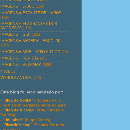
IMAGENS = DISCO
(158)
IMAGENS = ESTANTE DE LIVROS
(199)
IMAGENS = FLAGRANTES DOS
ANOS 50/60
(110)
IMAGENS = GIBI
(325)
IMAGENS = MATERIAL ESCOLAR
(210)
IMAGENS = MOBILIÁRIO ANTIGO
(13)
IMAGENS = REVISTA
(182)
IMAGENS = VELHARIA
(639)
moda
(1)
VITROLA ANTIGA
(173)
Este blog foi recomendado por:
-
"Blog do Noblat"
(Pioneiro e um
dos mais importantes blogs do país)
-
"Blog do Ricardo"
(Arte, Cultura e
Política)
-
"Unlimited"
(Hugo Caldas)
-
"Ricardo's blog"
(É outro. De tudo
um pouco)