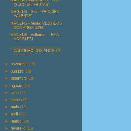
IMAGENS - ANÚNCIO: "YUKY"
(SUCO DE FRUTAS)
IMAGENS - Gibi: "PRÍNCIPE
VALENTE"
IMAGENS - Moda: VESTIDOS
DOS ANOS 50/60
IMAGENS - Velharia: ... ERA
ASSIM EM ...
======================
CANTINHO DOS ANOS 70
======...
►
novembro
(18)
►
outubro
(18)
►
setembro
(18)
►
agosto
(18)
►
julho
(17)
►
junho
(18)
►
maio
(18)
►
abril
(20)
►
março
(19)
►
fevereiro
(16)