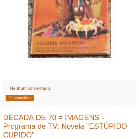
Nenhum comentário:
Compartilhar
DÉCADA DE 70 = IMAGENS -
Programa de TV: Novela "ESTÚPIDO
CUPIDO"