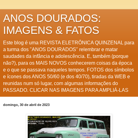
ANOS DOURADOS:
IMAGENS & FATOS
Este blog é uma REVISTA ELETRÔNICA QUINZENAL para
a turma dos "ANOS DOURADOS" relembrar e matar
saudades da infância e adolescência. E, também (porque
não?), para os MAIS NOVOS conhecerem coisas da época
e o que se passava naqueles tempos. FOTOS dos símbolos
e ícones dos ANOS 50/60 (e dos 40/70), tiradas da WEB e
reunidas num só lugar, com algumas informações do
PASSADO. CLICAR NAS IMAGENS PARA AMPLIÁ-LAS
domingo, 30 de abril de 2023