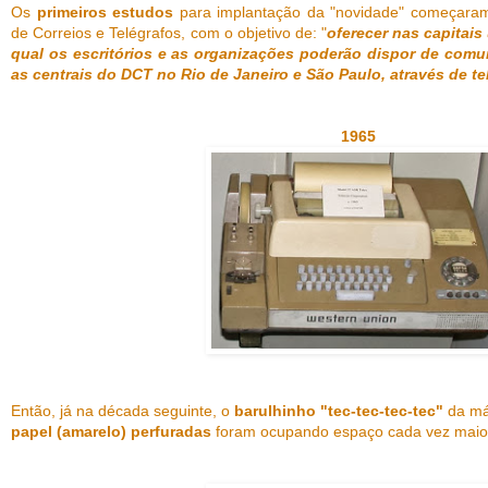
Os
primeiros estudos
para implantação da "novidade" começar
de Correios e Telégrafos, com o objetivo de: "
oferecer nas capitai
qual os escritórios e as organizações poderão dispor de comun
as centrais do DCT no Rio de Janeiro e São Paulo, através de t
1965
Então, já na década seguinte, o
barulhinho "tec-tec-tec-tec"
da má
papel (amarelo) perfuradas
foram ocupando espaço cada vez maio