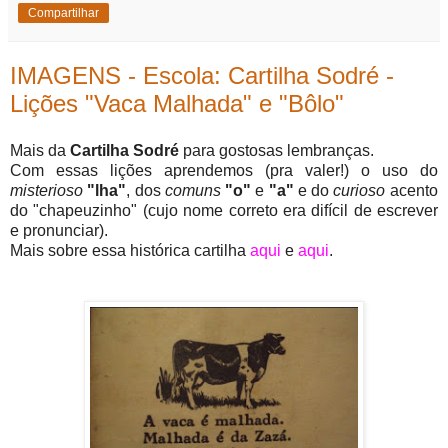
Compartilhar
IMAGENS - Escola: Cartilha Sodré -
Lições "Vaca Malhada" e "Bôlo"
Mais da
Cartilha Sodré
para gostosas lembranças.
Com essas lições aprendemos (pra valer!) o uso do
misterioso
"lha"
, dos
comuns
"o"
e
"a"
e do
curioso
acento
do "chapeuzinho" (cujo nome correto era difícil de escrever
e pronunciar).
Mais sobre essa histórica cartilha
aqui
e
aqui
.