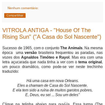
Nenhum comentário:
Compartilhar
VITROLA ANTIGA - "House Of The
Rising Sun" ("A Casa do Sol Nascente")
Sucesso de 1965, com o conjunto
The Animals
. Na mesma
época uma
versão
brasileira frequentou as paradas, nas
vozes dos
Agnaldos Timóteo e Rayol
. Mas era com uma
letra açucarada que nada tinha a ver com o
tema original
,
um pouco dramático, como pode-se ver neste trechinho
traduzido:
Há uma casa em nova Orleans.
Eles a chamam de Casa do Sol Nascente.
E ela tem sido a ruína de muitos garotos pobres,
E, Deus, eu sei ... Sou um deles"
Clique na telinha abaixo para ouví-la. Essa turma (The