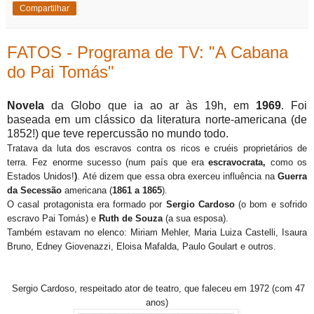
Compartilhar
FATOS - Programa de TV: "A Cabana
do Pai Tomás"
Novela
da Globo que ia ao ar às 19h, em
1969
. Foi
baseada em um clássico da literatura norte-americana (de
1852!) que teve repercussão no mundo todo.
Tratava da luta dos escravos contra os ricos e cruéis proprietários de
terra. Fez enorme sucesso (num país que era
escravocrata,
como os
Estados Unidos!
)
. Até dizem que essa obra exerceu influência na
Guerra
da Secessão
americana (
1861 a 1865
).
O casal protagonista era formado por
Sergio Cardoso
(o bom e sofrido
escravo Pai Tomás) e
Ruth de Souza
(a sua esposa).
Também estavam no elenco: Miriam Mehler, Maria Luiza Castelli, Isaura
Bruno, Edney Giovenazzi, Eloisa Mafalda, Paulo Goulart e outros.
Sergio Cardoso, respeitado ator de teatro, que faleceu em 1972 (com 47
anos)