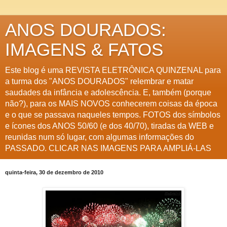
ANOS DOURADOS:
IMAGENS & FATOS
Este blog é uma REVISTA ELETRÔNICA QUINZENAL para
a turma dos "ANOS DOURADOS" relembrar e matar
saudades da infância e adolescência. E, também (porque
não?), para os MAIS NOVOS conhecerem coisas da época
e o que se passava naqueles tempos. FOTOS dos símbolos
e ícones dos ANOS 50/60 (e dos 40/70), tiradas da WEB e
reunidas num só lugar, com algumas informações do
PASSADO. CLICAR NAS IMAGENS PARA AMPLIÁ-LAS
quinta-feira, 30 de dezembro de 2010