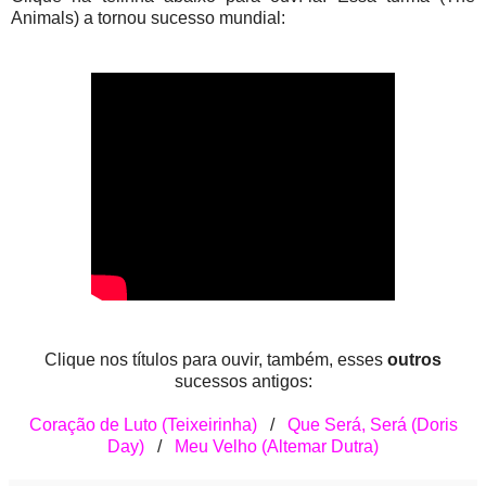
Animals) a tornou sucesso mundial:
Clique nos títulos para ouvir, também, esses
outros
sucessos antigos:
Coração de Luto (Teixeirinha)
/
Que Será, Será (Doris
Day)
/
Meu Velho (Altemar Dutra)