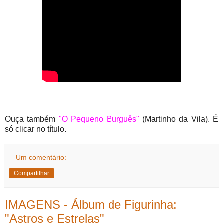
Ouça também
"O Pequeno Burguês"
(Martinho da Vila). É
só clicar no título.
Um comentário:
Compartilhar
IMAGENS - Álbum de Figurinha:
"Astros e Estrelas"