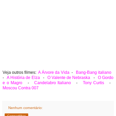
Veja outros filmes:
A Árvore da Vida
-
Bang-Bang italiano
-
A História de Elza
-
O Valente de Nebraska
-
O Gordo
e o Magro
-
Candelabro Italiano
-
Tony Curtis
-
Moscou Contra 007
Nenhum comentário: