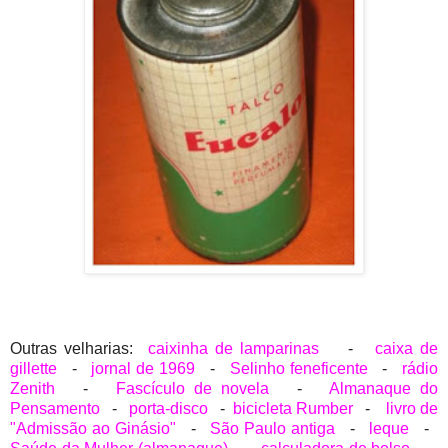
Outras velharias:
caixinha de lamparinas
-
caixa de
gillette
-
jornal de 1969
-
Selinho feneficente
-
rádio
Zenith
-
Fascículo de novela
-
Almanaque do
Pensamento
-
porta-disco
-
bicicleta Rumber
-
livro de
"Admissão ao Ginásio"
-
São Paulo antiga
-
leque
-