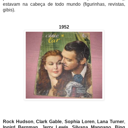
estavam na cabeça de todo mundo (figurinhas, revistas,
gibis).
1952
Rock Hudson
,
Clark Gable
,
Sophia Loren
,
Lana Turner
,
Ingird Bergman
,
Jerry Lewis
,
Silvana Mangano
,
Bing