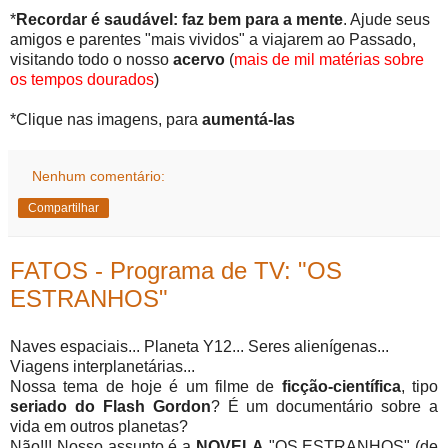
*
Recordar é saudável: faz bem para a mente
. Ajude seus
amigos e parentes "mais vividos" a viajarem ao Passado,
visitando todo o nosso
acervo
(
mais de mil matérias sobre
os tempos dourados
)
*Clique nas imagens, para
aumentá-las
Nenhum comentário:
Compartilhar
FATOS - Programa de TV: "OS
ESTRANHOS"
Naves espaciais... Planeta Y12... Seres alienígenas...
Viagens interplanetárias...
Nossa tema de hoje é um filme de
ficção-científica
, tipo
seriado do Flash Gordon
? É um documentário sobre a
vida em outros planetas?
Não!!! Nosso assunto é a
NOVELA
"OS ESTRANHOS" (de