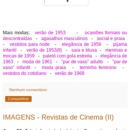
Mais modas:
verão de 1953
-
ocasiões formais ou
descontraídas
-
agasalhos masculinos
-
social e praia
-
vestidos para noite
-
elegância de 1956
-
pijama
infantil
-
verão de 1953(II)
-
saia e blusa
-
meninas e
mocas de 1959
-
paletó com gola estreita
-
elegância de
1963
-
moda de 1961
-
"par de vaso" adulto
-
"par de
vaso" infantil
-
moda praia
-
terninho feminino
-
vestidos do cotidiano
-
verão de 1968
Nenhum comentário:
Compartilhar
IMAGENS - Revistas de Cinema (II)