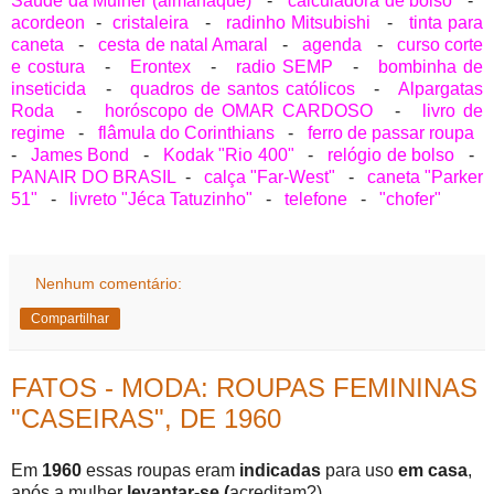
Saúde da Mulher (almanaque)
-
calculadora de bolso
-
acordeon
-
cristaleira
-
radinho Mitsubishi
-
tinta para
caneta
-
cesta de natal Amaral
-
agenda
-
curso corte
e costura
-
Erontex
-
radio SEMP
-
bombinha de
inseticida
-
quadros de santos católicos
-
Alpargatas
Roda
-
horóscopo de OMAR CARDOSO
-
livro de
regime
-
flâmula do Corinthians
-
ferro de passar roupa
-
James Bond
-
Kodak "Rio 400"
-
relógio de bolso
-
PANAIR DO BRASIL
-
calça "Far-West"
-
caneta "Parker
51"
-
livreto "Jéca Tatuzinho"
-
telefone
-
"chofer"
Nenhum comentário:
Compartilhar
FATOS - MODA: ROUPAS FEMININAS
"CASEIRAS", DE 1960
Em
1960
essas roupas eram
indicadas
para uso
em casa
,
após a mulher
levantar-se (
acreditam?)