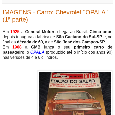
IMAGENS - Carro: Chevrolet "OPALA"
(1ª parte)
Em
1925
a
General Motors
chega ao Brasil.
Cinco anos
depois inaugura a fábrica de
São Caetano do Sul-SP
e, no
final da
década de 60
, a de
São José dos Campos-SP
.
Em
1968
a
GMB
lança o seu
primeiro carro de
passageiro
: o
OPALA
(produzido até o início dos anos 90)
nas versões de 4 e 6 cilindros.