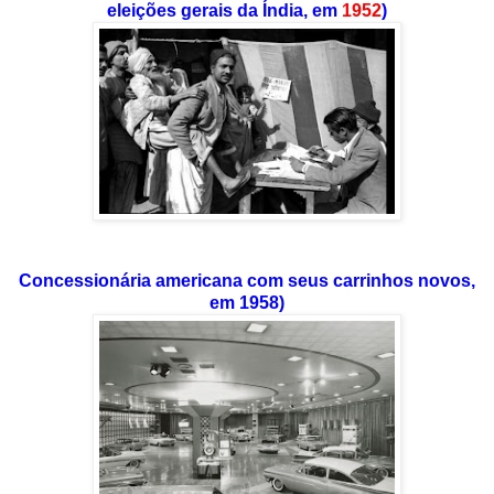
eleições gerais da Índia, em
1952
)
Concessionária americana com seus carrinhos novos,
em 1958)