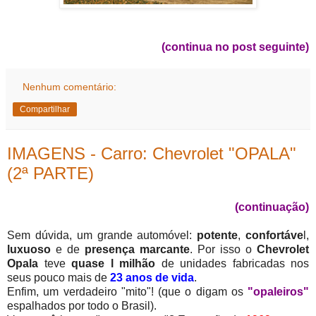
(continua no post seguinte)
Nenhum comentário:
Compartilhar
IMAGENS - Carro: Chevrolet "OPALA"
(2ª PARTE)
(continuação)
Sem dúvida, um grande automóvel:
potente
,
confortáve
l,
luxuoso
e de
presença marcante
. Por isso o
Chevrolet
Opala
teve
quase l milhão
de unidades fabricadas nos
seus pouco mais de
23 anos de vida
.
Enfim, um verdadeiro "mito"! (que o digam os
"opaleiros"
espalhados por todo o Brasil).