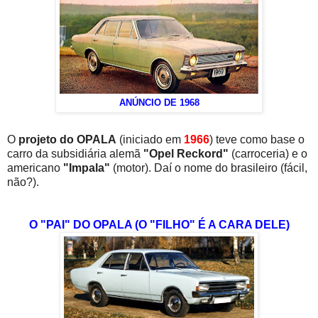
ANÚNCIO DE 1968
O
projeto do OPALA
(iniciado em
1966
) teve como base o
carro da subsidiária alemã
"Opel Reckord"
(carroceria) e o
americano
"Impala"
(motor). Daí o nome do brasileiro (fácil,
não?).
O "PAI" DO OPALA (O "FILHO" É A CARA DELE)