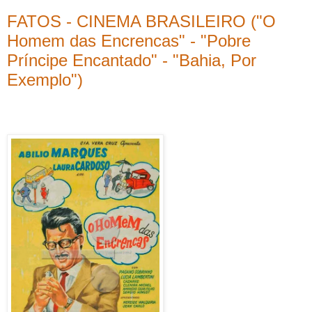
FATOS - CINEMA BRASILEIRO ("O
Homem das Encrencas" - "Pobre
Príncipe Encantado" - "Bahia, Por
Exemplo")