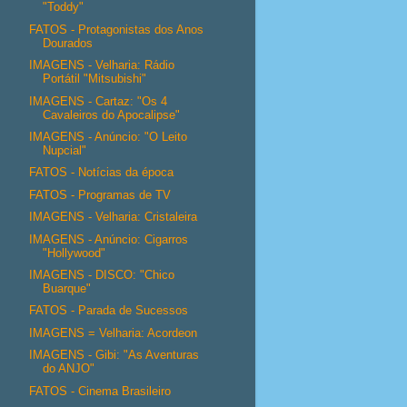
"Toddy"
FATOS - Protagonistas dos Anos
Dourados
IMAGENS - Velharia: Rádio
Portátil "Mitsubishi"
IMAGENS - Cartaz: "Os 4
Cavaleiros do Apocalipse"
IMAGENS - Anúncio: "O Leito
Nupcial"
FATOS - Notícias da época
FATOS - Programas de TV
IMAGENS - Velharia: Cristaleira
IMAGENS - Anúncio: Cigarros
"Hollywood"
IMAGENS - DISCO: "Chico
Buarque"
FATOS - Parada de Sucessos
IMAGENS = Velharia: Acordeon
IMAGENS - Gibi: "As Aventuras
do ANJO"
FATOS - Cinema Brasileiro