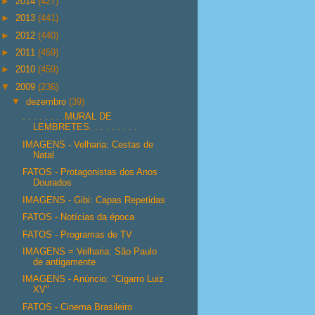
►
2014
(427)
►
2013
(441)
►
2012
(440)
►
2011
(459)
►
2010
(459)
▼
2009
(236)
▼
dezembro
(39)
. . . . . . . .MURAL DE
LEMBRETES. . . . . . . . .
IMAGENS - Velharia: Cestas de
Natal
FATOS - Protagonistas dos Anos
Dourados
IMAGENS - Gibi: Capas Repetidas
FATOS - Notícias da época
FATOS - Programas de TV
IMAGENS = Velharia: São Paulo
de antigamente
IMAGENS - Anúncio: "Cigarro Luiz
XV"
FATOS - Cinema Brasileiro