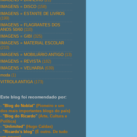
IMAGENS = DISCO
(158)
IMAGENS = ESTANTE DE LIVROS
(199)
IMAGENS = FLAGRANTES DOS
ANOS 50/60
(110)
IMAGENS = GIBI
(325)
IMAGENS = MATERIAL ESCOLAR
(210)
IMAGENS = MOBILIÁRIO ANTIGO
(13)
IMAGENS = REVISTA
(182)
IMAGENS = VELHARIA
(639)
moda
(1)
VITROLA ANTIGA
(173)
Este blog foi recomendado por:
-
"Blog do Noblat"
(Pioneiro e um
dos mais importantes blogs do país)
-
"Blog do Ricardo"
(Arte, Cultura e
Política)
-
"Unlimited"
(Hugo Caldas)
-
"Ricardo's blog"
(É outro. De tudo
um pouco)