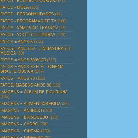
FATOS - FUTEBOL DOURADO
(27)
FATOS - MODA
(205)
FATOS - PERSONALIDADES
(11)
FATOS - PROGRAMAS DE TV
(166)
FATOS - VAMOS AO TEATRO?
(76)
FATOS - VOCÊ SE LEMBRA?
(173)
FATOS = ANOS 50
(24)
FATOS = ANOS 50 - CINEMA BRAS. E
MÚSICA
(80)
FATOS = ANOS 50/60/70
(327)
FATOS = ANOS 60 E 70 - CINEMA
BRAS. E MÚSICA
(297)
FATOS = ANOS 70
(121)
FATOS/IMAGENS ANOS 80
(162)
IMAGENS = ÁLBUM DE FIGURINHA
(105)
IMAGENS = ALIMENTO/BEBIDA
(35)
IMAGENS = ANÚNCIO
(370)
IMAGENS = BRINQUEDO
(170)
IMAGENS = CARRO
(236)
IMAGENS = CINEMA
(250)
IMAGENS = DINHEIRO
(21)