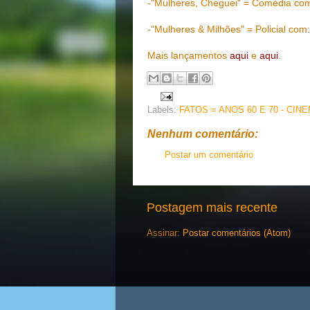
-"Mulheres, Cheguei" = Comédia com
-"Mulheres & Milhões" = Policial co
Mais lançamentos
aqui
e
aqui
.
Labels:
FATOS = ANOS 60 E 70 - CIN
Nenhum comentário:
Postar um comentário
Postagem mais recente
Assinar:
Postar comentários (Atom)