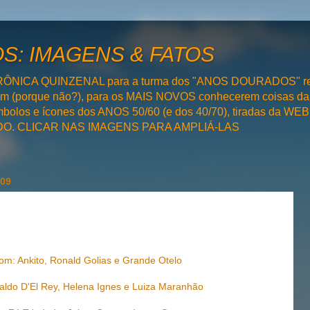
: IMAGENS & FATOS
RÔNICA QUINZENAL para a turma dos "ANOS DOURADOS" rel
bém (porque não?), para os MAIS NOVOS conhecerem coisas da
olos e ícones dos ANOS 50/60 (e dos 40/70), tiradas da WEB 
SADO. CLICAR NAS IMAGENS PARA AMPLIÁ-LAS
009
om: Ankito, Ronald Golias e Grande Otelo
aldo D'El Rey, Helena Ignes e Luiza Maranhão