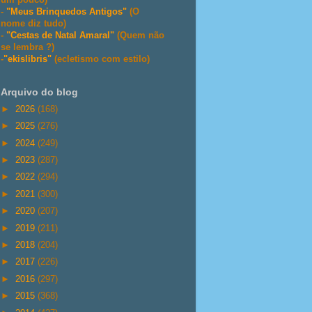
-
"Meus Brinquedos Antigos"
(O
nome diz tudo)
-
"Cestas de Natal Amaral"
(Quem não
se lembra ?)
-
"ekislibris"
(ecletismo com estilo)
Arquivo do blog
►
2026
(168)
►
2025
(276)
►
2024
(249)
►
2023
(287)
►
2022
(294)
►
2021
(300)
►
2020
(207)
►
2019
(211)
►
2018
(204)
►
2017
(226)
►
2016
(297)
►
2015
(368)