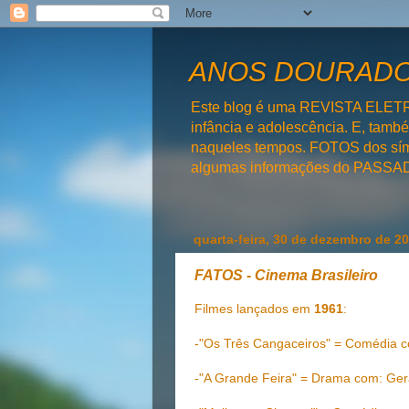
ANOS DOURADOS
Este blog é uma REVISTA ELET
infância e adolescência. E, tam
naqueles tempos. FOTOS dos símb
algumas informações do PAS
quarta-feira, 30 de dezembro de 2
FATOS - Cinema Brasileiro
Filmes lançados em
1961
:
-"Os Três Cangaceiros" = Comédia c
-"A Grande Feira" = Drama com: Ger