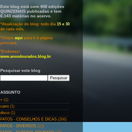
Este blog está com 408 edições
QUINZENAIS publicadas e tem
6.143 matérias no acervo.
*Atualização do blog: todo dia
15 e 30
de cada mês.
*Clique
aqui
para ir à página
principal.
*Endereço:
www.anosdourados.blog.br
Pesquisar este blog
ASSUNTO
+
(1)
carro
(1)
disco
(1)
FATOS - CONSELHOS E DICAS
(266)
FATOS - DIVERSOS
(22)