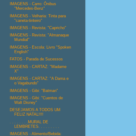
IMAGENS - Carro: Ônibus
"Mercedes-Benz"
IMAGENS - Velharia: Tinta para
"caneta-tinteiro"
IMAGENS - Revista: "Capricho"
IMAGENS - Revista: "Almanaque
Mundial"
IMAGENS - Escola: Livro "Spoken
English"
FATOS - Parada de Sucessos
IMAGENS - CARTAZ: "Madame
X"
IMAGENS - CARTAZ: "A Dama e
o Vagabundo"
IMAGENS - Gibi: "Batman"
IMAGENS - Gibi: "Cuentos de
Walt Disney"
DESEJAMOS A TODOS UM
FELIZ NATAL!!!!
. . . . . . . .MURAL DE
LEMBRETES. . . . . . . . .
IMAGENS - Alimento/Bebida: