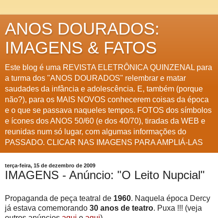
ANOS DOURADOS:
IMAGENS & FATOS
Este blog é uma REVISTA ELETRÔNICA QUINZENAL para
a turma dos "ANOS DOURADOS" relembrar e matar
saudades da infância e adolescência. E, também (porque
não?), para os MAIS NOVOS conhecerem coisas da época
e o que se passava naqueles tempos. FOTOS dos símbolos
e ícones dos ANOS 50/60 (e dos 40/70), tiradas da WEB e
reunidas num só lugar, com algumas informações do
PASSADO. CLICAR NAS IMAGENS PARA AMPLIÁ-LAS
terça-feira, 15 de dezembro de 2009
IMAGENS - Anúncio: "O Leito Nupcial"
Propaganda de peça teatral de
1960
. Naquela época Dercy
já estava comemorando
30 anos de teatro
. Puxa !!! (veja
outros anúncios
aqui
e
aqui
)