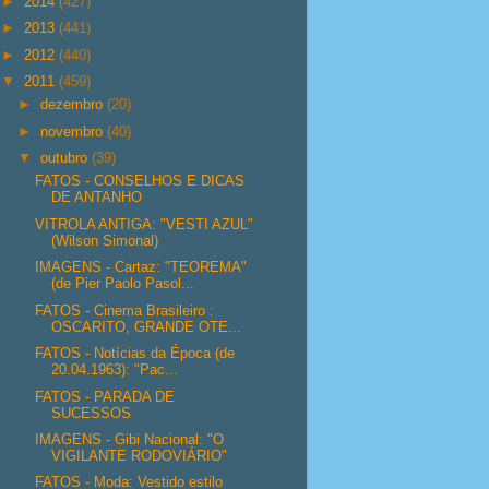
►
2014
(427)
►
2013
(441)
►
2012
(440)
▼
2011
(459)
►
dezembro
(20)
►
novembro
(40)
▼
outubro
(39)
FATOS - CONSELHOS E DICAS
DE ANTANHO
VITROLA ANTIGA: "VESTI AZUL"
(Wilson Simonal)
IMAGENS - Cartaz: "TEOREMA"
(de Pier Paolo Pasol...
FATOS - Cinema Brasileiro :
OSCARITO, GRANDE OTE...
FATOS - Notícias da Época (de
20.04.1963): "Pac...
FATOS - PARADA DE
SUCESSOS
IMAGENS - Gibi Nacional: "O
VIGILANTE RODOVIÁRIO"
FATOS - Moda: Vestido estilo