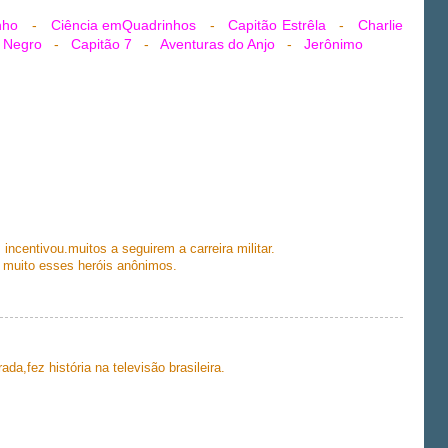
nho
-
Ciência emQuadrinhos
-
Capitão Estrêla
-
Charlie
 Negro
-
Capitão 7
-
Aventuras do Anjo
-
Jerônimo
ncentivou.muitos a seguirem a carreira militar.
 muito esses heróis anônimos.
ada,fez história na televisão brasileira.