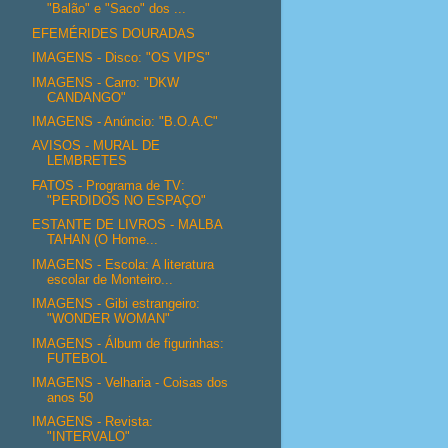
"Balão" e "Saco" dos ...
EFEMÉRIDES DOURADAS
IMAGENS - Disco: "OS VIPS"
IMAGENS - Carro: "DKW
CANDANGO"
IMAGENS - Anúncio: "B.O.A.C"
AVISOS - MURAL DE
LEMBRETES
FATOS - Programa de TV:
"PERDIDOS NO ESPAÇO"
ESTANTE DE LIVROS - MALBA
TAHAN (O Home...
IMAGENS - Escola: A literatura
escolar de Monteiro...
IMAGENS - Gibi estrangeiro:
"WONDER WOMAN"
IMAGENS - Álbum de figurinhas:
FUTEBOL
IMAGENS - Velharia - Coisas dos
anos 50
IMAGENS - Revista:
"INTERVALO"