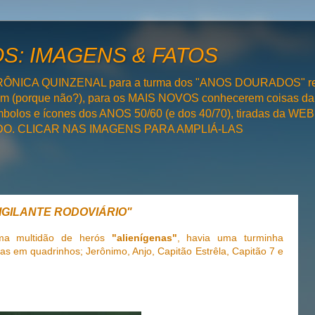
: IMAGENS & FATOS
RÔNICA QUINZENAL para a turma dos "ANOS DOURADOS" rel
bém (porque não?), para os MAIS NOVOS conhecerem coisas da
olos e ícones dos ANOS 50/60 (e dos 40/70), tiradas da WEB 
SADO. CLICAR NAS IMAGENS PARA AMPLIÁ-LAS
 VIGILANTE RODOVIÁRIO"
ma multidão de herós
"alienígenas"
, havia uma turminha
ias em quadrinhos; Jerônimo, Anjo, Capitão Estrêla, Capitão 7 e