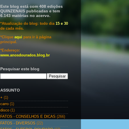
Este blog está com 408 edições
QUINZENAIS publicadas e tem
6.143 matérias no acervo.
*Atualização do blog: todo dia
15 e 30
de cada mês.
*Clique
aqui
para ir à página
principal.
*Endereço:
www.anosdourados.blog.br
Pesquisar este blog
ASSUNTO
+
(1)
carro
(1)
disco
(1)
FATOS - CONSELHOS E DICAS
(266)
FATOS - DIVERSOS
(22)