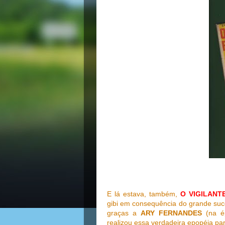
E lá estava, também,
O VIGILANT
gibi em consequência do grande su
graças a
ARY FERNANDES
(na ép
realizou essa verdadeira epopéia par