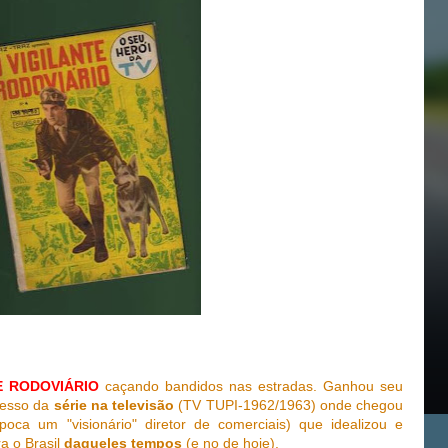
E RODOVIÁRIO
caçando bandidos nas estradas. Ganhou seu
cesso da
série na televisão
(TV TUPI-1962/1963) onde chegou
oca um "visionário" diretor de comerciais) que idealizou e
a o Brasil
daqueles tempos
(e no de hoje).