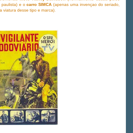
paulista) e o
carro SIMCA
(apenas uma invençao do seriado,
a viatura desse tipo e marca).