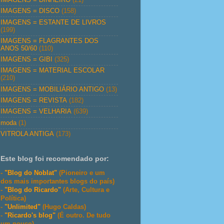
IMAGENS = DISCO
(158)
IMAGENS = ESTANTE DE LIVROS
(199)
IMAGENS = FLAGRANTES DOS
ANOS 50/60
(110)
IMAGENS = GIBI
(325)
IMAGENS = MATERIAL ESCOLAR
(210)
IMAGENS = MOBILIÁRIO ANTIGO
(13)
IMAGENS = REVISTA
(182)
IMAGENS = VELHARIA
(639)
moda
(1)
VITROLA ANTIGA
(173)
Este blog foi recomendado por:
-
"Blog do Noblat"
(Pioneiro e um
dos mais importantes blogs do país)
-
"Blog do Ricardo"
(Arte, Cultura e
Política)
-
"Unlimited"
(Hugo Caldas)
-
"Ricardo's blog"
(É outro. De tudo
um pouco)