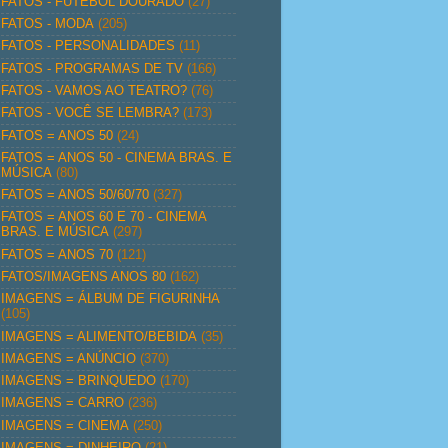
FATOS - FUTEBOL DOURADO
(27)
FATOS - MODA
(205)
FATOS - PERSONALIDADES
(11)
FATOS - PROGRAMAS DE TV
(166)
FATOS - VAMOS AO TEATRO?
(76)
FATOS - VOCÊ SE LEMBRA?
(173)
FATOS = ANOS 50
(24)
FATOS = ANOS 50 - CINEMA BRAS. E
MÚSICA
(80)
FATOS = ANOS 50/60/70
(327)
FATOS = ANOS 60 E 70 - CINEMA
BRAS. E MÚSICA
(297)
FATOS = ANOS 70
(121)
FATOS/IMAGENS ANOS 80
(162)
IMAGENS = ÁLBUM DE FIGURINHA
(105)
IMAGENS = ALIMENTO/BEBIDA
(35)
IMAGENS = ANÚNCIO
(370)
IMAGENS = BRINQUEDO
(170)
IMAGENS = CARRO
(236)
IMAGENS = CINEMA
(250)
IMAGENS = DINHEIRO
(21)