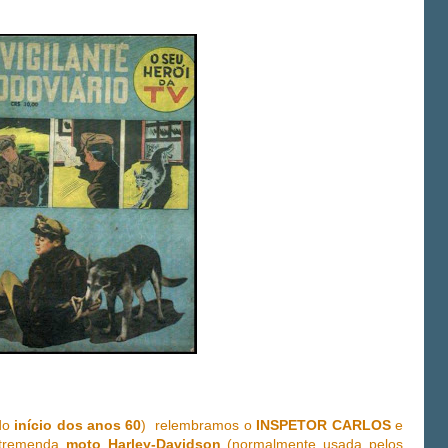
 do
início dos anos 60
) relembramos o
INSPETOR CARLOS
e
 tremenda
moto Harley-Davidson
(normalmente usada pelos