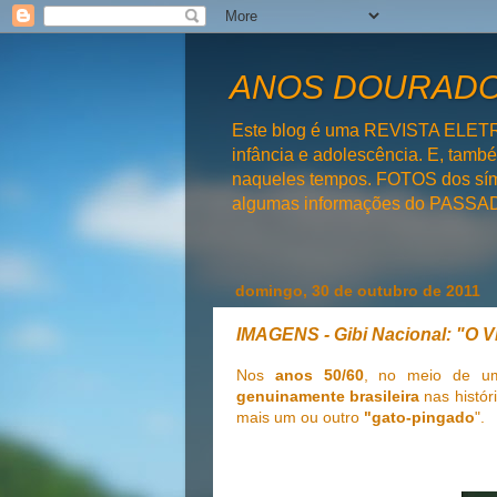
ANOS DOURADOS
Este blog é uma REVISTA ELET
infância e adolescência. E, tam
naqueles tempos. FOTOS dos símb
algumas informações do PAS
domingo, 30 de outubro de 2011
IMAGENS - Gibi Nacional: "O
Nos
anos 50/60
, no meio de u
genuinamente brasileira
nas histór
mais um ou outro
"gato-pingado
".