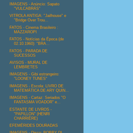
IMAGENS - Anúncio: Sapato
"VULCABRÁS"
VITROLA ANTIGA: "Jailhouse" e
"Bridge Over Trou...
FATOS - Cinema Brasileiro :
MAZZAROPI
FATOS - Notícias da Época (de
02.10.1960): "BRA...
FATOS - PARADA DE
SUCESSOS
AVISOS - MURAL DE
LEMBRETES
IMAGENS - Gibi estrangeiro:
"LOONEY TUNES"
IMAGENS - Escola: LIVRO DE
MATEMÁTICA DE ARY QUIN...
IMAGENS - Cartaz: Seriados "O
FANTASMA VOADOR" e...
ESTANTE DE LIVROS -
"PAPILLON" (HENRI
CHARRIÈRE)
EFEMÉRIDES DOURADAS
IMAGENS - Disco: BOBBY DI