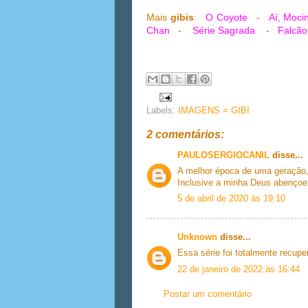
Mais
gibis
:
O Coyote
-
Aí, Moci
Chan
-
Série Sagrada
-
Falcão
Labels:
IMAGENS = GIBI
2 comentários:
PAULOSERGIOCANIL
disse...
A melhor época de uma geração, i
Inclusive a minha Deus abençoe
5 de abril de 2020 às 19:10
Unknown
disse...
Essa série foi totalmente recuper
22 de janeiro de 2022 às 16:44
Postar um comentário