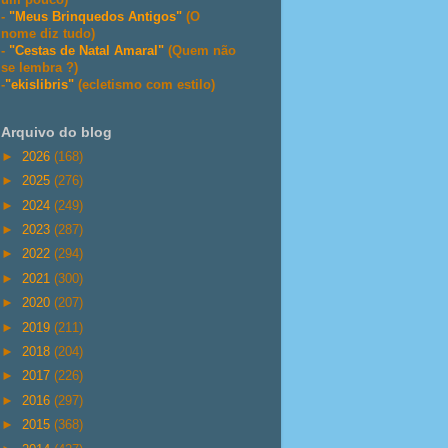
-
"Meus Brinquedos Antigos"
(O
nome diz tudo)
-
"Cestas de Natal Amaral"
(Quem não
se lembra ?)
-
"ekislibris"
(ecletismo com estilo)
Arquivo do blog
►
2026
(168)
►
2025
(276)
►
2024
(249)
►
2023
(287)
►
2022
(294)
►
2021
(300)
►
2020
(207)
►
2019
(211)
►
2018
(204)
►
2017
(226)
►
2016
(297)
►
2015
(368)