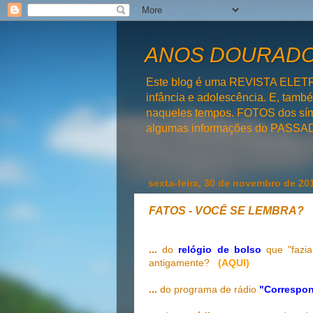
ANOS DOURADOS
Este blog é uma REVISTA ELET
infância e adolescência. E, tam
naqueles tempos. FOTOS dos símb
algumas informações do PAS
sexta-feira, 30 de novembro de 20
FATOS - VOCÊ SE LEMBRA?
...
do
relógio de bolso
que "fazia
antigamente?
(AQUI)
...
do programa de rádio
"Correspon