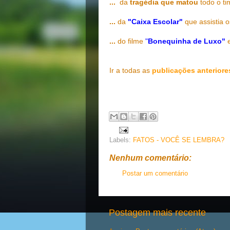
...
da
tragédia que matou
todo o ti
...
da
"Caixa Escolar"
que assistia 
...
do filme
"
Bonequinha de Luxo"
Ir a todas as
publicações anteriore
Labels:
FATOS - VOCÊ SE LEMBRA?
Nenhum comentário:
Postar um comentário
Postagem mais recente