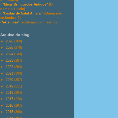
-
"Meus Brinquedos Antigos"
(O
nome diz tudo)
-
"Cestas de Natal Amaral"
(Quem não
se lembra ?)
-
"ekislibris"
(ecletismo com estilo)
Arquivo do blog
►
2026
(168)
►
2025
(276)
►
2024
(249)
►
2023
(287)
►
2022
(294)
►
2021
(300)
►
2020
(207)
►
2019
(211)
►
2018
(204)
►
2017
(226)
►
2016
(297)
►
2015
(368)