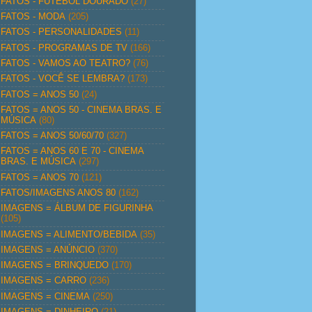
FATOS - FUTEBOL DOURADO
(27)
FATOS - MODA
(205)
FATOS - PERSONALIDADES
(11)
FATOS - PROGRAMAS DE TV
(166)
FATOS - VAMOS AO TEATRO?
(76)
FATOS - VOCÊ SE LEMBRA?
(173)
FATOS = ANOS 50
(24)
FATOS = ANOS 50 - CINEMA BRAS. E
MÚSICA
(80)
FATOS = ANOS 50/60/70
(327)
FATOS = ANOS 60 E 70 - CINEMA
BRAS. E MÚSICA
(297)
FATOS = ANOS 70
(121)
FATOS/IMAGENS ANOS 80
(162)
IMAGENS = ÁLBUM DE FIGURINHA
(105)
IMAGENS = ALIMENTO/BEBIDA
(35)
IMAGENS = ANÚNCIO
(370)
IMAGENS = BRINQUEDO
(170)
IMAGENS = CARRO
(236)
IMAGENS = CINEMA
(250)
IMAGENS = DINHEIRO
(21)