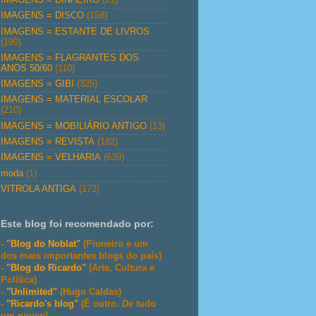
IMAGENS = DISCO
(158)
IMAGENS = ESTANTE DE LIVROS
(199)
IMAGENS = FLAGRANTES DOS
ANOS 50/60
(110)
IMAGENS = GIBI
(325)
IMAGENS = MATERIAL ESCOLAR
(210)
IMAGENS = MOBILIÁRIO ANTIGO
(13)
IMAGENS = REVISTA
(182)
IMAGENS = VELHARIA
(639)
moda
(1)
VITROLA ANTIGA
(173)
Este blog foi recomendado por:
-
"Blog do Noblat"
(Pioneiro e um
dos mais importantes blogs do país)
-
"Blog do Ricardo"
(Arte, Cultura e
Política)
-
"Unlimited"
(Hugo Caldas)
-
"Ricardo's blog"
(É outro. De tudo
um pouco)