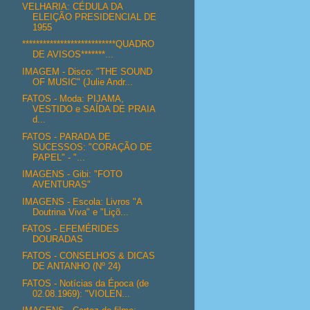
VELHARIA: CÉDULA DA
ELEIÇÃO PRESIDENCIAL DE
1955
***************************QUADRO
DE AVISOS*******...
IMAGEM - Disco: "THE SOUND
OF MUSIC" (Julie Andr...
FATOS - Moda: PIJAMA,
VESTIDO e SAÍDA DE PRAIA
d...
FATOS - PARADA DE
SUCESSOS: "CORAÇÃO DE
PAPEL" - "...
IMAGENS - Gibi: "FOTO
AVENTURAS"
IMAGENS - Escola: Livros "A
Doutrina Viva" e "Liçõ...
FATOS - EFEMÉRIDES
DOURADAS
FATOS - CONSELHOS & DICAS
DE ANTANHO (Nº 24)
FATOS - Notícias da Época (de
02.08.1969): "VIOLEN...