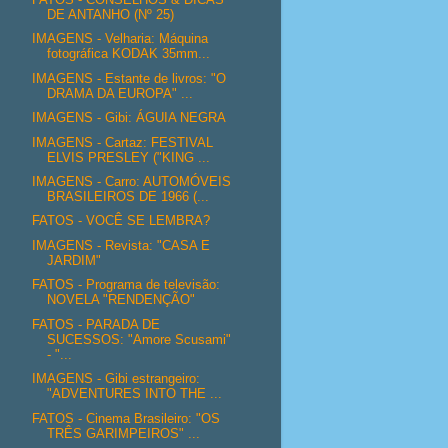
DE ANTANHO (Nº 25)
IMAGENS - Velharia: Máquina
fotográfica KODAK 35mm...
IMAGENS - Estante de livros: "O
DRAMA DA EUROPA" ...
IMAGENS - Gibi: ÁGUIA NEGRA
IMAGENS - Cartaz: FESTIVAL
ELVIS PRESLEY ("KING ...
IMAGENS - Carro: AUTOMÓVEIS
BRASILEIROS DE 1966 (...
FATOS - VOCÊ SE LEMBRA?
IMAGENS - Revista: "CASA E
JARDIM"
FATOS - Programa de televisão:
NOVELA "RENDENÇÃO"
FATOS - PARADA DE
SUCESSOS: "Amore Scusami"
- "...
IMAGENS - Gibi estrangeiro:
"ADVENTURES INTO THE ...
FATOS - Cinema Brasileiro: "OS
TRÊS GARIMPEIROS" ...