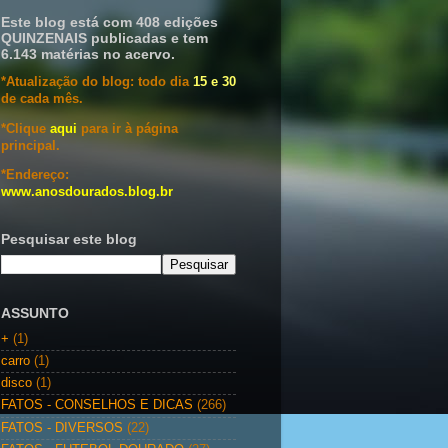
Este blog está com 408 edições
QUINZENAIS publicadas e tem
6.143 matérias no acervo.
*Atualização do blog: todo dia
15 e 30
de cada mês.
*Clique
aqui
para ir à página
principal.
*Endereço:
www.anosdourados.blog.br
Pesquisar este blog
ASSUNTO
+
(1)
carro
(1)
disco
(1)
FATOS - CONSELHOS E DICAS
(266)
FATOS - DIVERSOS
(22)