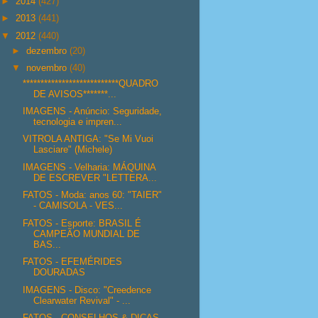
►
2014
(427)
►
2013
(441)
▼
2012
(440)
►
dezembro
(20)
▼
novembro
(40)
***************************QUADRO
DE AVISOS*******...
IMAGENS - Anúncio: Seguridade,
tecnologia e impren...
VITROLA ANTIGA: "Se Mi Vuoi
Lasciare" (Michele)
IMAGENS - Velharia: MÁQUINA
DE ESCREVER "LETTERA...
FATOS - Moda: anos 60: "TAIER"
- CAMISOLA - VES...
FATOS - Esporte: BRASIL É
CAMPEÃO MUNDIAL DE
BAS...
FATOS - EFEMÉRIDES
DOURADAS
IMAGENS - Disco: "Creedence
Clearwater Revival" - ...
FATOS - CONSELHOS & DICAS