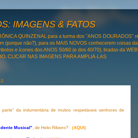
: IMAGENS & FATOS
RÔNICA QUINZENAL para a turma dos "ANOS DOURADOS" rel
bém (porque não?), para os MAIS NOVOS conhecerem coisas da
olos e ícones dos ANOS 50/60 (e dos 40/70), tiradas da WEB 
SADO. CLICAR NAS IMAGENS PARA AMPLIÁ-LAS
12
 parte" da indumentária de muitos respeitáveis senhores de
dente Musical"
, de Helio Ribeiro?
(AQUI)