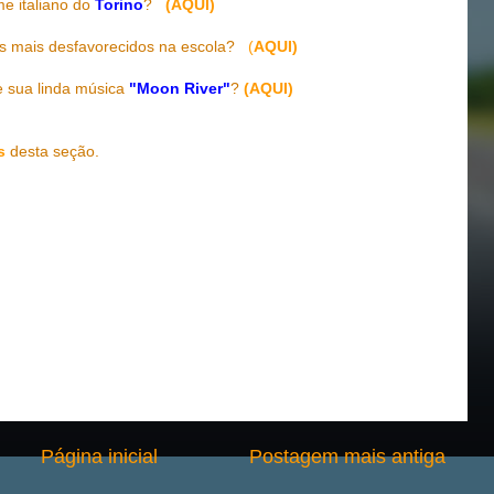
me italiano do
Torino
?
(AQUI)
os mais desfavorecidos na escola?
(
AQUI)
e sua linda música
"Moon River"
?
(AQUI)
s
desta seção.
Página inicial
Postagem mais antiga