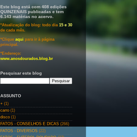
Este blog está com 408 edições
QUINZENAIS publicadas e tem
6.143 matérias no acervo.
*Atualização do blog: todo dia
15 e 30
de cada mês.
*Clique
aqui
para ir à página
principal.
*Endereço:
www.anosdourados.blog.br
Pesquisar este blog
ASSUNTO
+
(1)
carro
(1)
disco
(1)
FATOS - CONSELHOS E DICAS
(266)
FATOS - DIVERSOS
(22)