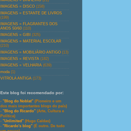
IMAGENS = DISCO
(158)
IMAGENS = ESTANTE DE LIVROS
(199)
IMAGENS = FLAGRANTES DOS
ANOS 50/60
(110)
IMAGENS = GIBI
(325)
IMAGENS = MATERIAL ESCOLAR
(210)
IMAGENS = MOBILIÁRIO ANTIGO
(13)
IMAGENS = REVISTA
(182)
IMAGENS = VELHARIA
(639)
moda
(1)
VITROLA ANTIGA
(173)
Este blog foi recomendado por:
-
"Blog do Noblat"
(Pioneiro e um
dos mais importantes blogs do país)
-
"Blog do Ricardo"
(Arte, Cultura e
Política)
-
"Unlimited"
(Hugo Caldas)
-
"Ricardo's blog"
(É outro. De tudo
um pouco)