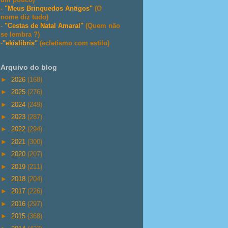
-
"Meus Brinquedos Antigos"
(O
nome diz tudo)
-
"Cestas de Natal Amaral"
(Quem não
se lembra ?)
-
"ekislibris"
(ecletismo com estilo)
Arquivo do blog
►
2026
(168)
►
2025
(276)
►
2024
(249)
►
2023
(287)
►
2022
(294)
►
2021
(300)
►
2020
(207)
►
2019
(211)
►
2018
(204)
►
2017
(226)
►
2016
(297)
►
2015
(368)