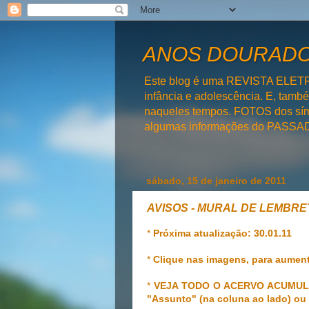
ANOS DOURADOS
Este blog é uma REVISTA ELET
infância e adolescência. E, tam
naqueles tempos. FOTOS dos símb
algumas informações do PAS
sábado, 15 de janeiro de 2011
AVISOS - MURAL DE LEMBRE
*
Próxima atualização: 30.01.11
*
Clique nas imagens, para aument
*
VEJA TODO O ACERVO ACUMULADO
"Assunto" (na coluna ao lado) ou 