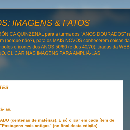
: IMAGENS & FATOS
RÔNICA QUINZENAL para a turma dos "ANOS DOURADOS" rel
bém (porque não?), para os MAIS NOVOS conhecerem coisas da
olos e ícones dos ANOS 50/60 (e dos 40/70), tiradas da WEB 
SADO. CLICAR NAS IMAGENS PARA AMPLIÁ-LAS
TES
á-las.
 (centenas de matérias). É só clicar em cada ítem de
"Postagens mais antigas" (no final desta edição).