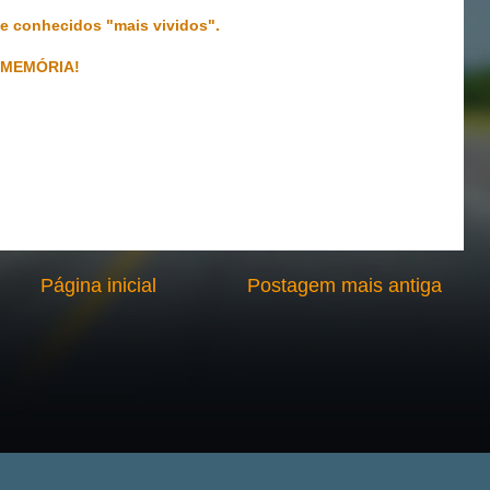
 e conhecidos "mais vividos".
 MEMÓRIA!
Página inicial
Postagem mais antiga