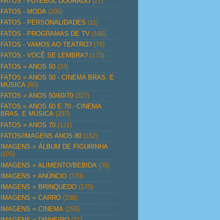
FATOS - FUTEBOL DOURADO
(27)
FATOS - MODA
(205)
FATOS - PERSONALIDADES
(11)
FATOS - PROGRAMAS DE TV
(166)
FATOS - VAMOS AO TEATRO?
(76)
FATOS - VOCÊ SE LEMBRA?
(173)
FATOS = ANOS 50
(24)
FATOS = ANOS 50 - CINEMA BRAS. E
MÚSICA
(80)
FATOS = ANOS 50/60/70
(327)
FATOS = ANOS 60 E 70 - CINEMA
BRAS. E MÚSICA
(297)
FATOS = ANOS 70
(121)
FATOS/IMAGENS ANOS 80
(162)
IMAGENS = ÁLBUM DE FIGURINHA
(105)
IMAGENS = ALIMENTO/BEBIDA
(35)
IMAGENS = ANÚNCIO
(370)
IMAGENS = BRINQUEDO
(170)
IMAGENS = CARRO
(236)
IMAGENS = CINEMA
(250)
IMAGENS = DINHEIRO
(21)