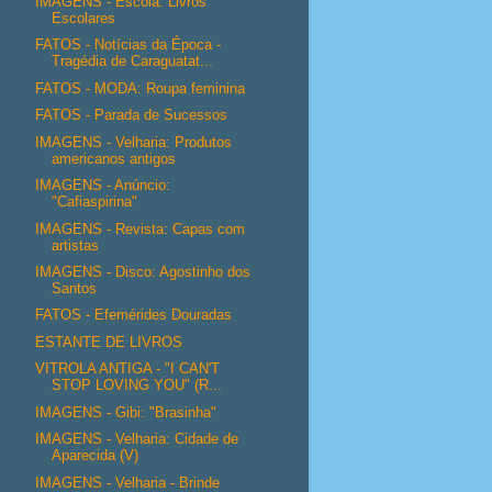
IMAGENS - Escola: Livros
Escolares
FATOS - Notícias da Época -
Tragédia de Caraguatat...
FATOS - MODA: Roupa feminina
FATOS - Parada de Sucessos
IMAGENS - Velharia: Produtos
americanos antigos
IMAGENS - Anúncio:
"Cafiaspirina"
IMAGENS - Revista: Capas com
artistas
IMAGENS - Disco: Agostinho dos
Santos
FATOS - Efemérides Douradas
ESTANTE DE LIVROS
VITROLA ANTIGA - "I CAN'T
STOP LOVING YOU" (R...
IMAGENS - Gibi: "Brasinha"
IMAGENS - Velharia: Cidade de
Aparecida (V)
IMAGENS - Velharia - Brinde