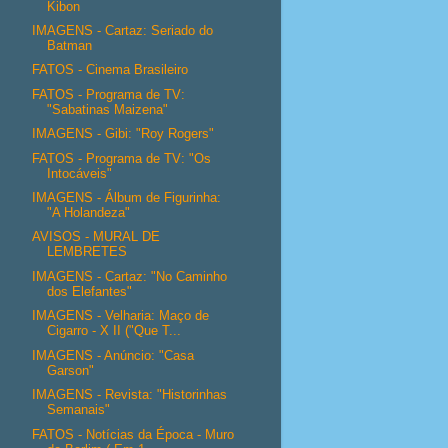
Kibon
IMAGENS - Cartaz: Seriado do
Batman
FATOS - Cinema Brasileiro
FATOS - Programa de TV:
"Sabatinas Maizena"
IMAGENS - Gibi: "Roy Rogers"
FATOS - Programa de TV: "Os
Intocáveis"
IMAGENS - Álbum de Figurinha:
"A Holandeza"
AVISOS - MURAL DE
LEMBRETES
IMAGENS - Cartaz: "No Caminho
dos Elefantes"
IMAGENS - Velharia: Maço de
Cigarro - X II ("Que T...
IMAGENS - Anúncio: "Casa
Garson"
IMAGENS - Revista: "Historinhas
Semanais"
FATOS - Notícias da Época - Muro