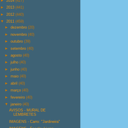
►
2014
(427)
►
2013
(441)
►
2012
(440)
▼
2011
(459)
►
dezembro
(20)
►
novembro
(40)
►
outubro
(39)
►
setembro
(40)
►
agosto
(40)
►
julho
(40)
►
junho
(40)
►
maio
(40)
►
abril
(40)
►
março
(40)
►
fevereiro
(40)
▼
janeiro
(40)
AVISOS - MURAL DE
LEMBRETES
IMAGENS - Carro: "Jardineira"